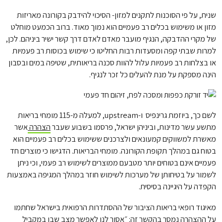
שנית, על פי הסוכנות לתקנים למזון- הסיכוי להידבק בקורונה מאריזות
מזון או משימוש בכלים רב פעמיים הוא נמוך מאוד. ברוב הכמעט מוחלט
של מקרי ההדבקה, הנגיף מועבר מאדם לאדם דרך קשר ישיר ביניהם. לכן,
למרות שבתי קפה ומסעדות רבות החליטו כי שימוש בכוסות רב פעמיות
או בצלחות רב פעמיות עלול להוות סכנה בריאותית, שטיפה במים ובסבון
הינה מספקת על מנת להעלים כל זכר לנגיף.
לשם כך, ביוזמת גרינפיס ו-upstream, למעלה מ-115 מומחי בריאות
מתשע עשר מדינות, וביניהן ישראל, פרסמו בשבוע שעבר
הצהרה
אשר
מאשרת למשווקים קמעונאים ולצרכנים ששימוש בכלים רב פעמיים הוא
בטוח גם במהלך תקופת הקורונה. מומחי הבריאות. הדגישו כי מוצרים חד
פעמיים אינם בטוחים יותר מטבעם ממוצרים לשימוש רב פעמי, וכי ניתן
לשמור על בטיחותן של מערכות לשימוש חוזר במהלך המגיפה באמצעות
הקפדה על היגיינה בסיסית.
מאיגוד רופאי בריאות הציבור של ההסתדרות הרפואית בישראל שחתמו
על ההצהרה נמסר בהקשר זה: ״אסור לנו לאפשר מצב שבו במקביל