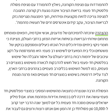
להתמודדות עם מגיפת הקורונה, ניאלץ להתמודד עם מגיפת פסולת
פלסטיק חד פעמי. בריאות הציבור איננה נוגעת רק קורונה. התגובה
למגיפה צריכה להיות מקצועית ומידתית, תוך הימנעות מגרימת נזק
לבריאות הציבור, עקב קידום אינטרסים זרים של תעשיה מזהמת״.
ההצהרה
שזכתה לתמיכתם של מדענים, אנשי אקדמיה, רופאים ומומחים
מתחום שירותי הבריאות ובטיחות אריזות המזון ברחבי העולם, מציינת כי
חומרי ניקוי ביתיים ומדיח כלים רגיל הוכחו כיעילים ומספקים בניקיון של
משטחים וכלי בית המיועדים לשימוש רב פעמי. היא מתפרסמת על רקע
עיכובים של יוזמות רבות ברחבי העולם על איסור והגבלה של שימוש
בפלסטיק חד-פעמי בשל חשש להדבקות לכאורה משימוש במוצרים רב
פעמים, כמו למשל השימוש בכלים רב פעמיים בצהרונים ברחבי הארץ,
לצד עלייה דרמטית בשימוש במוצרים חד פעמיים מאז פרצה מגפת
הקורונה.
הפסולת הרבה שנוצרת כתוצאה מהשימוש המסיבי במוצרי מפלסטיק חד
פעמי עושה את דרכה לים בכמויות אדירות ומזהמת אותו. אם 9 מיליון
ישראלים עוטים מסכה חד פעמית כל יום למשך שנה הדבר ייצר קרוב
ל-10,000 טון פסולת!!! כן זה המון ואם אנחנו רוצות ורוצים גם לעבור את