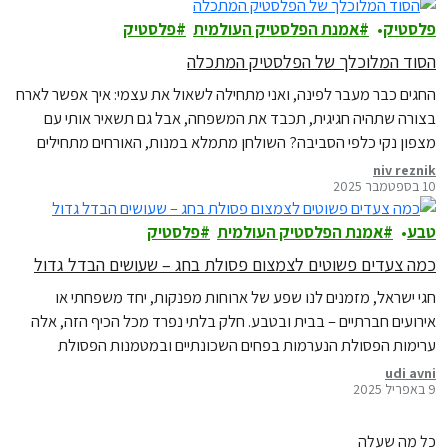
פלסטיק
אמנת הפלסטיק העולמית
פלסטיק
הסוד המלוכלך של הפלסטיק המתכלה
החגים כבר מעבר לפינה, ואני מתחילה לשאול את עצמי: איך אפשר לארח
בצורה שתהיה חגיגית, תכבד את המשפחה, אבל גם תשאיר אותי עם
מצפון נקי כלפי הסביבה? השולחן מתמלא במנות, האורחים מתחילים
להגיע, ובראש שלי כבר רצות השאלות: איך עושים את זה יפה, נוח, ובלי
niv reznik
10 בספטמבר 2025
להשאיר אחרינו הר של פסולת?
טבע
אמנת הפלסטיק העולמית
פלסטיק
כמה צעדים פשוטים לצמצום פסולת בחג – שעושים הבדל גדול
חגי ישראל, מזמנים לנו שפע של ארוחות מפנקות, יחד משפחתי או
אירועים חברתיים – בבית ובטבע. חלק בלתי נפרד מכל הכיף הזה, אלה
ערימות הפסולת הנערמות בפחים השכונתיים ובמטמנות הפסולת
שהולכות ומתמלאות ברחבי הארץ, במהלך החגים או אחריהם. כל אחד
udi avni
9 באפריל 2025
מאיתנו, יכול לשנות הרגלים אישיים, ולצמצם את פסולת הפלסטיק
שמגיעה לים ולטבע שלנו. הנה כמה…
כל מה שעלה