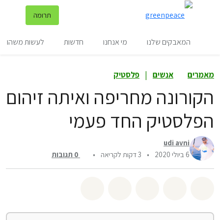
שינ
תרומה
תפריט
המאבקים שלנו
מי אנחנו
חדשות
לעשות משהו
מאמרים
אנשים
|
פלסטיק
הקורונה מחריפה ואיתה זיהום
הפלסטיק החד פעמי
udi avni
6 ביולי 2020
•
3 דקות לקריאה
•
0
תגובות
שיתוף whatsapp
שיתוף facebook
שיתוף twitter
שיתוף email
לשתף בbluesky