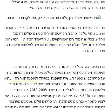
והנעלה, מוצרים לבית ואלקטרוניקה. עוד על פי נארבר, 43% מכלל
ההחזרות הן מתחום ההלבשה, בהפרש ניכר מכל השאר.
החזרות הפריטים המאסיבית גובה מחיר סביבתי ברור עקב אריזות נוספות
ושינוע. נוסף על כך, מרבית הפריטים המוחזרים אינם יכולים להימכר
מחדש.
בכל שנה מחזירים האמריקאים 3.5 מיליארד חבילות
המייצרות
מיליוני טונות של פסולת המגיעים למטמנות וגורמים לפליטות עצומות של
פחמן דו חמצני.
הברקטינג הוא הרגל צרכני מגונה בפני עצמו אבל הופעתו בתחום
האופנה היא הרסנית ומדאיגה במיוחד. 57% מכלל הקניות המקוונות הן
של פריטי לבוש כאשר תעשיית האופנה ובמיוחד ה
אופנה המהירה
, היא
אחת התעשיות המזהמות ביותר בעולם ואחראית לבדה לכ-10% מסך
פליטות גזי החממה הגלובליות. בין השנים 2018-2008, ירדו מחירי
האופנה ב-34% אבל הישראלים עדיין מוציאים את אותו הסכום על פריטי
לבוש כלומר – אנחנו קונים הרבה יותר פריטים זולים שמגיעים מארצות
רחוקות, מייצרים זיהום סביבתי רב ופעמים רבות מדי uמסיימים את חייהם