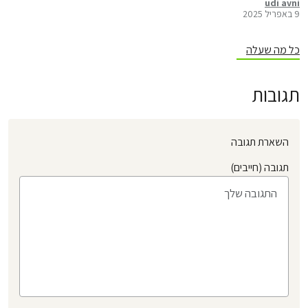
שהולכות ומתמלאות ברחבי הארץ, במהלך החגים או אחריהם. כל אחד
udi avni
9 באפריל 2025
מאיתנו, יכול לשנות הרגלים אישיים, ולצמצם את פסולת הפלסטיק
שמגיעה לים ולטבע שלנו. הנה כמה…
כל מה שעלה
תגובות
השארת תגובה
תגובה (חייבים)