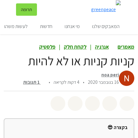
שינ
תרומה
תפריט
המאבקים שלנו
מי אנחנו
חדשות
לעשות משהו
מאמרים
אנרגיה
|
לקחת חלק
|
פלסטיק
קניות קניות או לא להיות
noa peri
16 בנובמבר 2020
•
4 דקות לקריאה
•
1
תגובות
שיתוף whatsapp
שיתוף facebook
שיתוף twitter
שיתוף email
לשתף בbluesky
בקצרה 😎