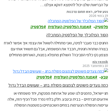
על הבריאות שלנו יכול להימצא דווקא אצלנו…
נטע שליט, ראש תחום צרכנות
19 במאי 2026
פלסטיק
אמנת הפלסטיק העולמית
פלסטיק
הסוד המלוכלך של הפלסטיק המתכלה
החגים כבר מעבר לפינה, ואני מתחילה לשאול את עצמי: איך אפשר לארח
בצורה שתהיה חגיגית, תכבד את המשפחה, אבל גם תשאיר אותי עם
מצפון נקי כלפי הסביבה? השולחן מתמלא במנות, האורחים מתחילים
להגיע, ובראש שלי כבר רצות השאלות: איך עושים את זה יפה, נוח, ובלי
niv reznik
10 בספטמבר 2025
להשאיר אחרינו הר של פסולת?
טבע
אמנת הפלסטיק העולמית
פלסטיק
כמה צעדים פשוטים לצמצום פסולת בחג – שעושים הבדל גדול
חגי ישראל, מזמנים לנו שפע של ארוחות מפנקות, יחד משפחתי או
אירועים חברתיים – בבית ובטבע. חלק בלתי נפרד מכל הכיף הזה, אלה
ערימות הפסולת הנערמות בפחים השכונתיים ובמטמנות הפסולת