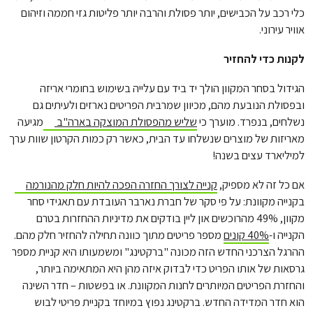
כלי רכב על הכבישים, יותר פסולת והרבה יותר פליטות גזי חממה וזיהום
אוויר עירוני.
לקנות כדי להחזיר
הגידול בסחר המקוון הולך יד ביד עם עלייה בשימוש בחומרי אריזה
ובפסולת הנובעת מהם, מכיוון שמרבית הפריטים נארזים ולעיתים גם
נשלחים, בנפרד. מוערך כי
שליש מהפסולת המוצקה בארה"ב
מגיעה
מאריזות של מוצרים שנשלחו עד הבית, כאשר רק כמות הקרטון שוות ערך
למיליארד עצים בשנה!
אם כל זה לא מספיק,
קנייה לצורך החזרה הפכה להיות חלק מהנורמה
בקנייה מקוונת: על פי סקר של חברת נארבר העובדת עם תאגידי סחר
מקוון, 49% מהרוכשים און ליין בודקים את מדיניות ההחזרות בטרם
הקנייה ו-
40% קונים
מספר פריטים מתוך כוונה תחילה להחזיר חלק מהם.
ההרגל הצרכני החדש הזה מכונה "ברקטינג" ומשמעותו היא קניית מספר
גרסאות של אותו הפריט כדי לבדוק איזה מהן היא המתאימה ביותר,
והחזרת הפריטים המיותרים לחנות המקוונת. או בפשטות – חדר השינה
הוא חדר המדידה החדש. ברקטינג נפוץ במיוחד בקניית פריטי לבוש