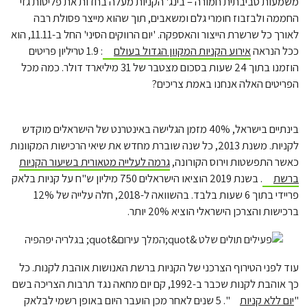
משמעות סביבתית חמורה – בינג' הקניות מעלה בחדות את פליטות גזי
החממה ולבזבוז חומרי גלם ומשאבים, תוך שהוא מייצר פסולת רבה
לאורך כל שרשרת הייצור והאספקה. 'יום הרווקים הסיני' החל ב-11.11, הוא
ככל הנראה
אירוע הקניות המקוון הגדול בעולם
: 1.9 טריליון פריטים
הוזמנו בתוך 24 שעות בסכום מצטבר של 31 מיליארד דולר. כמה מכל
הפריטים האלה אנחנו באמת צריכים?
בינתיים בישראל, 40% מזמן הגלישה באינטרנט של הישראלים מוקדש
לקניות. משנת 2013, כל שנה שוברת מחדש את שיאי הרכישות המקוונות
כאשר התפשטות וירוס הקורונה,
גרמה לעלייה מטאורית בשיעור הקניות
ברשת
. בשנת 2019 הוציאו הישראלים 750 מיליון ש"ח על קניות בלאק
פריידי בתוך 6 שעות בלבד. בהשוואה ל-2018, חלה עלייה של 12%
ברכישות והצרכן הישראלי הוציא 20% יותר.
עוד לפני הטירוף הצרכני של הקניות ברשת האנושות אוהבת לקנות. כל
כך אוהבת לקנות שכבר ב-1992, קם יום מחאה נגד תרבות הצריכה בשם
"
יום ללא קניות
". 5 שנים לאחר מכן הועבר היום באופן רשמי לבלאק