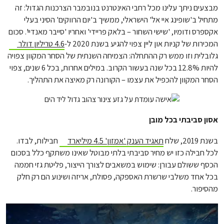
מבצעים ניתך עלינו מכל רחבי האינטרנט בנובמבר הצרכנות הגדול: זה
מתחיל ב'שופינג איי אל' הישראלי, ממשיך ב'יום הרווקים' הסיני בעלי
אקספרס ודומיו, 'שישי השחור – בלאק פריידי' ואחריו 'סייבר מאנדיי'. סכום
המכירות של קניות און ליין צפוי להגיע בשנת 2020 ל-
4.6 טריליון דולר
גלובלית וזו ממש רק ההתחלה: הצמיחה השנתית של הסחר המקוון צפויה
להיות 12.8% בכל שנה בעשור הקרוב. במילים אחרות, בכל 6 שנים, צפוי
הסחר המקוון להכפיל את עצמו – הקורונה רק מאיצה את התהליך.
אסון סביבתי בכל מובן
בשנת 2019, שלח
תאגיד הענק 'אמזון' 4.5 מיליארד
חבילות, לבדו.
לכל חבילה כזו יש מחיר סביבתי בלתי מבוטל שאינו משתקף כלל בסכום
הכסף ששולם עבורן: שימוש במשאבים לצורך הייצור, פליטת גזי חממה
בכל אחד משלבי שרשרת האספקה, פסולת, אריזה ושינוע הם רק חלק
מהסיפור.