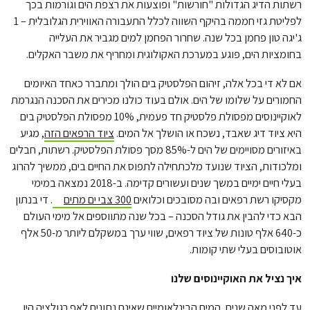
רשתות הדיג הגדולות "חורשות" ופוצעות את רצפת הים וגורמות בכך
לפליטת גזי חממה בהיקף השווה לכלל התעבורה האווירית הגלובלית – 1
ג'יגה טון פחמן בכל שנה. שחרור הפחמן למים מגביר את העלייה
בחומציות הים, פוגע במערכת האקולוגית ומחריף את משבר האקלים.
אם לא די בכל אלה, זיהום הפלסטיק בים הולך ומתברר כאחד האיומים
החמורים על שלומו של הים. אולם בעוד כולנו מכירים את הסכנה הנגרמת
לאוקיינוסים מפסולת פלסטיק חד פעמית, 10% מפסולת הפלסטיק בים
היא ציוד דיג שאבד, נשכח או הושלך אל המים.
ציוד הרפאים הזה
, מגיע
באיזורים מסויימים של הים ל-85% מסך פסולת הפלסטיק. רשתות, חבלים
ומלכודות, הציוד שנועד מלכתחילה לתפוס את החיים בים, ממשיך להרוג
בעלי חיים ימיים במשך שנים ועשורים קדימה. ב-2018 נמצאה במימי
מקסיקו רשת רפאים ובה מסובכים וכלואים
300 צבי ים מתים
. די בנתון
הבא כדי להבין את גודל הסכנה – בכל שנה מתווספים אל מימי העולם
כ-640 אלף טונות של ציוד רפאים, שווי ערך במשקלם ליותר מ-50 אלף
אוטובוסים בעלי שתי קומות.
איך נציל את האוקיינוסים שלנו
עד לפני מאה שנים, המים הבינלאומיים שאינם נתונים לאף רגולציה היו