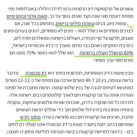
עשורים של פרקטיקות דיג הרסניות גרמו לירידה תלולה באוכלוסיות מיני
מפתח דוגמת סוגי טונה וקוד שונים. נוסף על כך,
מאות אלפי יונקים ימיים
, עופות מים, צבים ו
עשרות מיליוני כרישים
, נתפסים בכל שנה, אם
לצרכים מסחריים או כשלל לוואי – מינים לא מסחריים, דגיגים צעירים ומינים
מוגנים, חלקם על סף הכחדה, העולים ברשתות ומושלכים חזרה לים,
במרבית המקרים כשהם כבר מתים. מוערך כי בדיג מכמורות בישראל,
80% מהשלל העולה ברשתות
הוא שלל לוואי כאשר 75% ממנו הם
מינים חסרי ערך מסחרי.
מבין שיטות הדיג המסחריות, ההרסנית ביותר היא
דיג מכמורת
. מדובר
ברשת עצומה, בין 20 ל-40 מטרים אורכה עם מפתח של כ-12-22 מטרים
המתנשא לעיתים לגובה של בניין שלוש קומות. הרשת מחוברת אל ספינה
הגוררת אותה על פני קרקעית הים לאורך קילומטרים רבים. רשתות אלה
לוכדות כל מה שנקרה בדרכן, שוברות שוניות אלמוגים עתיקות, עוקרות
צמחייה ומחרבות בתי גידול שלמים תוך כדי שחלקי הרשת העשויים
מתכת, חורצים את קרקעית הים כמו מחרשה בשדה.
מחקר חדש
שפורסם בכתב העת נייטצ'ר מוצא כי דיג מכמורת איננו קטלני רק לחיים
בים – בדומה לחרישת קרקעות ביבשה הגורמת לפליטת פחמן דו חמצני,