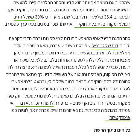
שמחמיר את המצב אף יותר הוא הדיג והסחר הבלתי חוקיים. למעשה
ההשפעות החמורות ביותר על הים נובעות מדיג נרחב ובלתי חוקי בהיקף
הנאמד ב-36.4 מיליארד דולר בכל שנה. מוערך כי 30%
משלל הדיג
העולמי מקורו בדיג בלתי חוקי
ואף יותר מכך במינים בעלי ערך כספי רב.
סחר הדגה הבינלאומי מתאפשר הודות לציי ספינות ובהם חדרי הקפאה
וקירור.
דוח של גרינפיס
שפורסם בשנה שעברה, מצא כי ספינות אלה
ממלאות חלק חשוב בתעשיית הדיג הבלתי חוקית מכיוון שרבות מהן
מעבירות את השלל שלהן לספינות אחרות בלב ים, ללא כל פיקוח או
תיעוד, מבלי להגיע לנמל כלל. העברת השלל לספינה היא פרצה גדולה
ביכולת הפיקוח, האכיפה והניטור של תעשיית הדיג. כך מתאפשר להבריח
סחורת דיג בלתי חוקי המוחבאת בתוך שלל חוקי, וכמעט בלתי אפשרי
לעקוב אחר המקור לאותה סחורה, כלי הדיג האחראים לתפיסתה ואזורי
הדיג בו הם פועלים. העברה בלב ים מאפשרת לספינות לפעול רחוק מעין
מפקחת במשך חודשים ואף שנים – כר פורה
להפרת זכויות אדם
ואי
עמידה ברגולציה סביבתית גם באיזורים רגישים מבחינה אקולוגיות כמו
אנטרקטיקה
.
כל הים בתוך הרשת