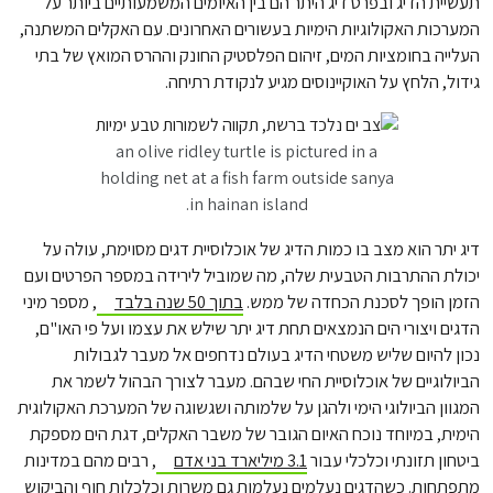
תעשיית הדיג ובפרט דיג היתר הם בין האיומים המשמעותיים ביותר על
המערכות האקולוגיות הימיות בעשורים האחרונים. עם האקלים המשתנה,
העלייה בחומציות המים, זיהום הפלסטיק החונק וההרס המואץ של בתי
גידול, הלחץ על האוקיינוסים מגיע לנקודת רתיחה.
an olive ridley turtle is pictured in a
holding net at a fish farm outside sanya
in hainan island.
דיג יתר הוא מצב בו כמות הדיג של אוכלוסיית דגים מסוימת, עולה על
יכולת ההתרבות הטבעית שלה, מה שמוביל לירידה במספר הפרטים ועם
הזמן הופך לסכנת הכחדה של ממש.
בתוך 50 שנה בלבד
, מספר מיני
הדגים ויצורי הים הנמצאים תחת דיג יתר שילש את עצמו ועל פי האו"ם,
נכון להיום שליש משטחי הדיג בעולם נדחפים אל מעבר לגבולות
הביולוגיים של אוכלוסיית החי שבהם. מעבר לצורך הבהול לשמר את
המגוון הביולוגי הימי ולהגן על שלמותה ושגשוגה של המערכת האקולוגית
הימית, במיוחד נוכח האיום הגובר של משבר האקלים, דגת הים מספקת
ביטחון תזונתי וכלכלי עבור
3.1 מיליארד בני אדם
, רבים מהם במדינות
מתפתחות. כשהדגים נעלמים נעלמות גם משרות וכלכלות חוף והביקוש