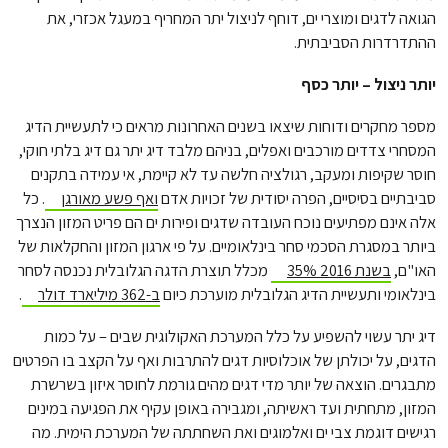
הגואה לדגים ומוצרי ים, דוחף לניצול יתר המחריף במעגל אכזרי, את
ההתדרדרות הסביבתית.
יותר ניצול – יותר כסף
מספר מחקרים ודוחות שיצאו בשנים האחרונות מראים כי לתעשיית הדיג
המסחרי צדדים מורכבים ואפלים, בניהם מלבד דיג יתר גם דיג בלתי חוקי,
חוסר שקיפות ומעקב, רגולציה חלשה עד לא קיימת, אי עמידה בתקנים
סביבתיים בסיסיים, הפרה יסודית של זכויות אדם
ואף פשע מאורגן
. כל
אלה אינם מפתיעים נוכח העובדה שדגים ופירות ים הם פריט המזון הנצרך
ביותר במסגרת הסכמי סחר בינלאומיים. על פי ארגון המזון והחקלאות של
האו"ם,
בשנת 2016 35%
מכלל תוצרת הדגה הגלובלית נכנסה לסחר
בינלאומי ותעשיית הדיג הגלובלית מוערכת כיום
ב-362 מיליארד דולר
.
דיג יתר עשוי להשפיע על כלל המערכת האקולוגית שבים – על כמות
הדגים, על יכולתן של אוכלוסיות דגים להתרבות ואף על הקצב בו הפרטים
מתבגרים. הוצאה של יותר מדי דגים מהים גורמת לחוסר איזון בשרשרת
המזון, מתחתית ועד ראשיתה, ומגבירה באופן עקיף את הפגיעה במינים
רגישים דוגמת צבי ים ואלמוגים ואת השחתתה של המערכת הימית. מה