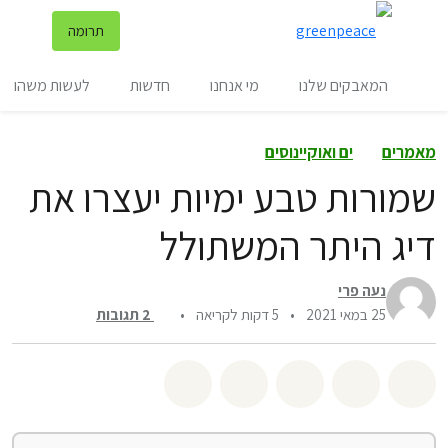
שינ
תרומה
תפריט
המאבקים שלנו
מי אנחנו
חדשות
לעשות משהו
מאמרים
ים ואוקיינוסים
שמורות טבע ימיות יעצרו את
דיג היתר המשתולל
נעה פרי
25 במאי 2021
•
5 דקות לקריאה
•
2
תגובות
שיתוף whatsapp
שיתוף facebook
שיתוף twitter
שיתוף email
לשתף בbluesky