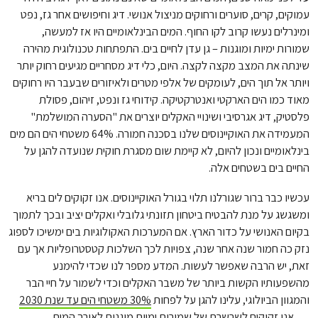
עמוקים, קרים, סוערים ורחוקים מניצול אנושי. דיג וחיפושים אחר גז, נפט
ומינרלים נעשו קרוב לקו החוף. המים הבינלאומיים היו אז למעשה,
שמורות ימיות ומוגנות – גן עדן לחיים בים. התפתחות טכנולוגית מהירה
שינתה את המצב מקצה לקצה. היום, כלי דיג מסחריים מגיעים רחוק יותר
ויותר אל תוך הים, לעומקים של אלפי מטרים ולאיזורים שבעבר היו רחוקים
מאוד כמו הים הארקטי ואנטרקטיקה. קידוחי גז ונפט, זיהום, פסולת
פלסטיק, דיג אגרסיבי ושינויי האקלים יוצרים את "הסערה המושלמת"
המעמידה את האוקיינוסים שלנו בסכנה חמורה. 64% משטחי הים הם מים
בינלאומיים ונכון להיום, לא קיימת שום מסגרת חוקית שנועדה להגן על
החיים בים בשטחים אלה.
עכשיו כבר ברור שגורלנו תלוי בגורל האוקיינוסים. אנו זקוקים לים בריא
ומשגשג על מנת להבטיח ביטחון תזונתי גלובלי ואקלים יציב ובכך לתמוך
בקיום האנושי על כדור הארץ. אם המערכות האקולוגיות בים ימשיכו לספוג
נזק כה חמור שנה אחר שנה, צפויות לכך השלכות קטסטרופליות אך עם
זאת, יש הרבה שאפשר לעשות. המדע מספר לנו שכדי להימנע
מהשפעותיו הקשות ביותר של משבר האקלים וכדי לשמור על חיי הבר
והמגוון הביולוגי, עלינו להגן על לפחות
30% משטחי הים עד שנת 2030
. אנו זקוקים לשרשרת של שמורות ימיות מוגנות לאורך המים