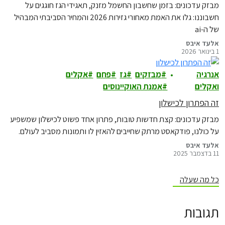
מבזק עדכונים: בזמן שחשבון החשמל מזנק, תאגידי הגז חוגגים על
חשבוננו: גלו את האמת מאחורי גזירות 2026 והמחיר הסביבתי המבהיל
של ה-ai
אלעד איבס
1 בינואר 2026
אנרגיה
מבזקים
גז
פחם
אקלים
ואקלים
אמנת האוקיינוסים
זה הפתרון לכישלון
מבזק עדכונים: קצת חדשות טובות, פתרון אחד פשוט לכישלון שמשפיע
על כולנו, פודקאסט מרתק שחייבים להאזין לו ותמונות מסביב לעולם.
אלעד איבס
11 בדצמבר 2025
כל מה שעלה
תגובות