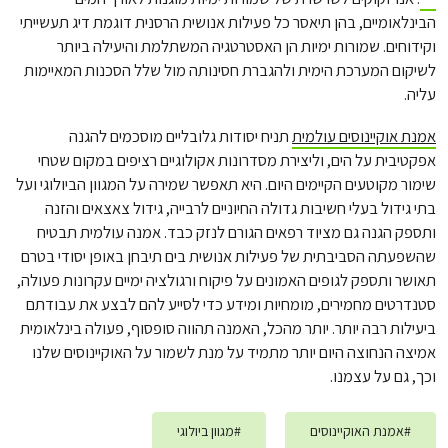
הבינלאומיים, בהן תיאסר כל פעילות אנושית הרסנית דוגמת דיג תעשייתי
וקידוחים. שמורות ימיות הן האסטרטגיה המשתלמת והיעילה ביותר
לשיקום המערכת הימית ולהגברת חסינותה מול שלל הסכנות המאיימות
עליה.
אמנת אוקיינוסים עולמית
תניח יסודות גלובליים מוסכמים להגנה
אפקטיבית על הים, וליצירת מסדרונות אקולוגיים רציפים במקום שטחי
שימור מקוטעים הקיימים היום. היא תאפשר שמירה על המגוון הביולוגי ועל
בתי גידול בעלי חשיבות גדולה החיוניים לרבייה, גידול צאצאים והזנה
ותספק הגנה גם מציוד רפאים הגורם לנזק כבד. אמנה עולמית תבטיח
שהשפעתה הסביבתית של פעילות אנושית בים תיבחן באופן יסודי בטרם
תאושר ותספק לגופים האמונים על פיקוח ורגולציה ימיים עקרונות פעולה,
סטנדרטים מחמירים, מומחיות ומידע כדי לסייע להם לבצע את עבודתם
ביעילות רבה יותר. יותר מהכל, האמנה תהווה סופסוף, פעולה בינלאומית
אמיצה הנחוצה היום יותר מתמיד על מנת לשמור על האוקיינוסים שלנו
וכך, גם על עצמנו.
#
אמנת האוקיינוסים
#
מגוון ביולוגי