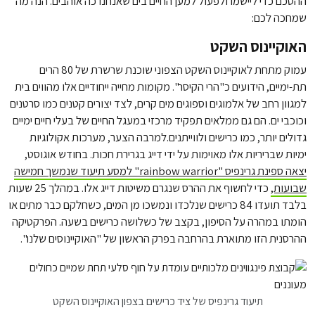
ההסכם כדי ליישמו ולפעול למען החיים בים שאנחנו כה אוהבים. הנה מה
שמחכה לכם:
האוקיינוס השקט
עמוק מתחת לאוקיינוס השקט הצפוני שוכנת שרשרת של 80 הרים
תת-ימיים, הידועים כ"הרי הקיסר". מקומות מחייה ייחודיים אלו מהווים בית
למגוון רחב של אלמוגים וספוגים מים קרים, לצד יצורים קטנים כמו סרטנים
וכוכבי ים. הם גם ממלאים תפקיד מרכזי במעגל החיים של בעלי חיים ימיים
גדולים יותר, כמו כרישים ולווייתנים.למרבה הצער, מערכות אקולוגיות
ימיות שבריריות אלו מאוימות על ידי דייג בגרירת חכות. בחודש אוגוסט,
יצאה ספינת גרינפיס "rainbow warrior" למסע תיעוד שנמשך חמישה
שבועות,
כדי לחשוף את ההרס שנגרם משיטות דייג אלו. במהלך 25 שעות
בלבד תועדו 84 כרישים שנלכדו ונמשכו מן המים, כשחלקם כבר מתים או
הומתו במהרה על הסיפון, בקצב של כשלושה כרישים בשעה. הפרקטיקה
ההרסנית הזו מתוארת בהרחבה בפרק הראשון של "האוקיינוסים שלנו".
תיעוד גרינפיס של ציד כרישים בצפון האוקיינוס השקט