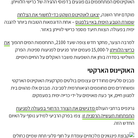
האוקיינוסים המתחממים גם פוגעים בדפוסי ההגירה של כרישי הלווייתן.
מוקדם יותר השנה,
יצאנו לאוקיינוס השקט כדי לחשוף את הצלחת
שמורת הטבע הימית באיי גלפגוס
– אחת הדוגמאות הטובות ביותר להגנה
ימית בפעולה. הצוות תיעד מספר כרישי לווייתן באזור.
למרבה הצער, מחקר חדש צופה שעד 2100, התחממות המים תהפוך
את
כרישי הלווייתן
ל-15,000 פעמים יותר פגיעים לפגיעות ספינות. הפרק
השלישי בסדרה בוחן את השפעות משבר האקלים על החיים הימיים.
האוקיינוס הארקטי
מבנים סלעיים מחודדים עצומים בולטים מקרקעית האוקיינוס הארקטי
ומשחררים מים מחוממים הגיאותרמית לסביבה. מבנים אלו מהווים בית
למגוון חיים, אך כעת מאוימים על ידי כרייה ימית במעמקים.
גרינפיס ברחבי העולם
מדגישים את הצורך הדחוף בפעולה למניעת
התפתחות תעשייה הרסנית זו
. צפו בפרק הרביעי למידע נוסף על האיום
החדש הזה.