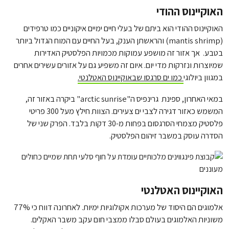
האוקיינוס ההודי
האוקיינוס ההודי הוא ביתם של בעלי חיים ימיים איקוניים כמו טרפידים
(mantis shrimp) והראשתן הענק, בעל החיים עם המוח הגדול ביותר
בטבע. אך אזור זה מושפע עמוקות מכמויות הפלסטיק האדירות
שמיוצרות ונזרקות מדי יום. איום זה משפיע גם על אזורים עשירים אחרים
במגוון ביולוגי
כמו ים סרגסו שבאוקיינוס האטלנטי.
במאי האחרון, ספינת גרינפיס ה"arctic sunrise" ביקרה באזור זה,
המשמש כאזור דגירה לצבי ים צעירים. הצוות חילץ מעל 300 פריטי
פלסטיק מצמחי הסרגסום בפחות מ-30 דקות בלבד. הפרק שני של
הסדרה עוסק במשבר זיהום הפלסטיק.
האוקיינוס האטלנטי
אלמוגים הם היסוד של מערכות אקולוגיות ימיות. לאחרונה דווח כי 77%
משוניות האלמוגים בעולם סבלו ממצבי חום עקב משבר האקלים.