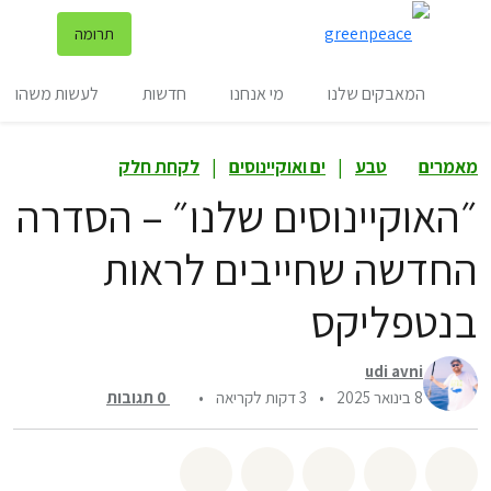
שינ
תרומה
תפריט
המאבקים שלנו
מי אנחנו
חדשות
לעשות משהו
מאמרים
טבע
|
ים ואוקיינוסים
|
לקחת חלק
״האוקיינוסים שלנו״ – הסדרה
החדשה שחייבים לראות
בנטפליקס
udi avni
8 בינואר 2025
•
3 דקות לקריאה
•
0
תגובות
שיתוף whatsapp
שיתוף facebook
שיתוף twitter
שיתוף email
לשתף בbluesky