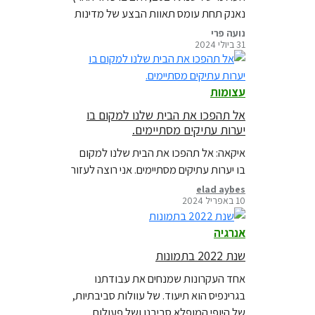
נאנק תחת עומס תאוות הבצע של מדינות
עשירות ועשירונים עליונים, הצורכים יתר על
נועה פרי
31 ביולי 2024
המידה. לפי הניתוח של הארגון global
footprint network, יום החוב האקולוגי
העולמי מסמן את הנקודה, בה האנושות
עצומות
מתחילה לצרוך משאבים מעבר לרמה
שכדור הארץ מסוגל לחדש בשנה.
אל תהפכו את הבית שלנו למקום בו
יערות עתיקים מסתיימים.
איקאה: אל תהפכו את הבית שלנו למקום
בו יערות עתיקים מסתיימים. אני רוצה לעזור
elad aybes
10 באפריל 2024
אנרגיה
שנת 2022 בתמונות
אחד העקרונות שמנחים את עבודתנו
בגרינפיס הוא תיעוד. של עוולות סביבתיות,
של היופי המופלא סביבנו ושל פעולות