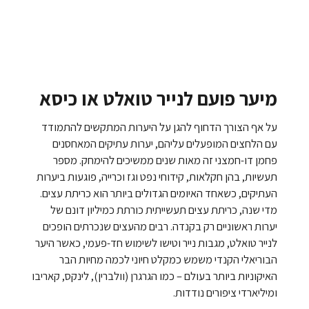
מיער פועם לנייר טואלט או כיסא
על אף הצורך הדחוף להגן על היערות המתקשים להתמודד
עם הלחצים המופעלים עליהם, יערות עתיקים המאחסנים
פחמן דו-חמצני זה מאות שנים ממשיכים להימחק. מספר
תעשיות, בהן חקלאות, קידוחי נפט וגז וכרייה, פוגעות ביערות
העתיקים, כשאחד האיומים הגדולים ביותר הוא כריתת עצים.
מדי שנה, כריתת עצים תעשייתית כורתת כמיליון דונם של
יערות ראשוניים רק בקנדה. רבים מהעצים שנכרתים הופכים
לנייר טואלט, מגבות נייר וטישו לשימוש חד-פעמי, כאשר היער
הבוריאלי הקנדי משמש כמקלט חיוני לכמה מחיות הבר
האיקוניות ביותר בעולם – כמו הגרגרן (וולברין), לינקס, קאריבו
ומיליארדי ציפורים נודדות.