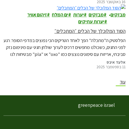
16 באוקטובר 2025
מבזקים
מבזקים
יערות
ים המלח
זיהום אוויר
יערות עתיקים
הסוד המלוכלך של הכלים ״המתכלים״
הפלסטיק ה"מתכלה" הפך לאחד הטריקים הכי נפוצים במדפי הסופר: רגע
לפני החגים, כשכולנו מחפשים דרכים לערוך שולחן חגיגי עם מינימום נזק
סביבתי, אריזות עם סימונים נוצצים כמו "oxo" או "pla" מבטיחות לנו
קיצור דרך ופתרון קסמים שהכלי יתכלה "מעצמו" או יהפוך ל"אבק
אלעד איבס
11 בספטמבר 2025
כוכבים", אבל מה קורה בפועל?
עוד
greenpeace israel