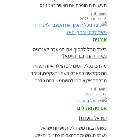
תעשייתית הופכת את האוויר באמזונס
לרעיל. הממצאים הם אזהרה ברורה לכך
udi avni
6 בנובמבר 2025
שמשבר האמזונס אינו נוגע רק לפגיעה
בטבע.
אנרגיה
כיצד נוכל להפוך את המעבר לאנרגיה
נקייה להוגן ובר קיימא?
מה הם בכלל המינרלים האלו, איזה תפקיד
הם ממלאים במאבק בשינוי האקלים, וכיצד
נוכל להפיק אותם ולהשתמש בהם בדרך
בת־קיימא מבחינה סביבתית? יצאנו
udi avni
16 ביולי 2025
לבדוק.
אנרגיה ואקלים
ישראל בוערת!
כשהלהבות משתוללות ויערות ישראל
נשרפים, השאלה "האם הוצת" ומי הצית,