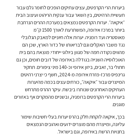
ביערות הרי הקרפטים, עצים עתיקים הופכים לחומר גלם עבור
תעשיית הרהיטים, בין השאר עבור ענקית הריהוט ועיצוב הבית
״איקאה״. יערות הקרפטים נמצאים במערכת ההרים הנרחבת
ביותר במרכז אירופה, המשתרעת לאורך 1500 ק״מ
מאוסטריה ועד רומניה. יערות אלה חיוניים למאבק הגלובלי
נגד משבר האקלים וגם לבריאותו של כדור הארץ, שכן הם
מהווים נקודה חמה של מגוון ביולוגי ייחודי: מוצאת בהם בית
האוכלוסייה השנייה בגודלה באירופה של דובים חומים, וכן גם
חתולי בר, זאבים, ביזון אירופי וכ-140 מיני ציפורים. תחקיר
גרינפיס מרכז-מזרח אירופה מ-2024, חשף כי יצרני רהיטים
המייצרים עבור ״איקאה״, כורתים עצים בכמה מהיערות
העתיקים האחרונים שנותרו ביבשת. עיקר ההרס מתרחש
ביערות הרי הקרפטים ברומניה, ובשניים מהמקרים אף באזורים
מוגנים.
בכך, איקאה לוקחת חלק בהרס יערות בעלי חשיבות שימור
עליונה, ומייצרת מהם מוצרים ידועים ואהובים הנמצאים
בחנויות הרשת באירופה, וגם בישראל.