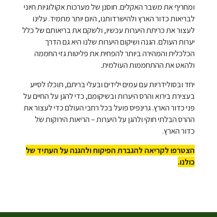
ומחריף את משבר האקלים. חוסנן של מערכות אקולוגיות חיוני
לבריאות כדור הארץ ולהישרדותנו, היום יותר מתמיד. עלינו
לעצור את כריתת היערות עכשיו, ולשקם את בריאותם של כלל
יערות העולם. הגנה ושיקום היערות שלנו היא גם הדרך
הכלכלית והמהירה ביותר להפחית את פליטות גזי החממה
ולהאט את ההתחממות העולמית.
יחד ובסולידריות עם עמים ילידים ובעלי בריתם, תוכלו לסייע
בעצירת בירוא והרס היערות ובשיקומם, כדי להגן על החיים על
פני כדור הארץ. גרינפיס פועל בכל רחבי העולם כדי לעצור את
ההרס הבלתי חוקי ולהגן על היערות – הריאות הירוקות של
כדור הארץ.
הצטרפו לקריאה להגברת הפיקוח ולהגנה על העתיד של
כולנו.