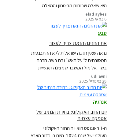
היא שאלה שכוחות הביטחון וההצלה
עוסקים בה וטוב שכך. אבל ברמה של
elad aybes
6 במאי 2025
חברה ושל ממשלה, היא מפספסת את
הנקודה ומונעת מישראל לעסוק בעיקר –
טבע
היערכות למצב חירום אקלימי.
את החגיגה הזאת צריך לעצור
נראה שאין חגיגה ישראלית ללא ההתכנסות
המסורתית ל״על האש״ ובה בשר. הרבה
בשר. אל מול המשבר שמציגה תעשיית
הבשר חשוב לזכור שלכולנו יש אחריות.
udi avni
28 באפריל 2025
צמצום אישי של צריכת בשר, במיוחד
בחגים ובאירועים, היא פעולה משמעותית
בעלת השפעה אמיתית
אנרגיה
יום החוב האקולוגי: בחירת הנתיב של
אספקה ​​עצמית
ה-1 באוגוסט הוא יום החוב האקולוגי
העולמי של שנת 2024, היום בו כדור הארץ