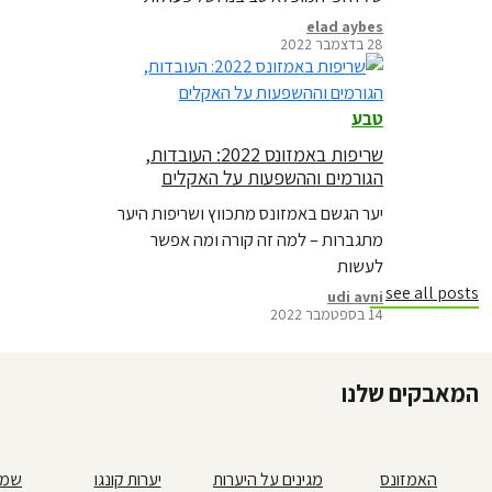
אמיצות של אנשים שהחליטו לעשות.
elad aybes
28 בדצמבר 2022
אספנו עבורכם מקבץ מהתמונות האלו
שהן רק מבחר קטן מתוך שלל הדברים
אותם תיעדנו השנה. כנסו לצפות באוסף
טבע
המלא ומעורר השראה ולחוש תקווה
שריפות באמזונס 2022: העובדות,
והשראה מהמאבקים הבלתי פוסקים למען
הגורמים וההשפעות על האקלים
האנושות וכדור הארץ.
יער הגשם באמזונס מתכווץ ושריפות היער
מתגברות – למה זה קורה ומה אפשר
לעשות
see all posts
udi avni
14 בספטמבר 2022
המאבקים שלנו
האמזונס
מגינים על היערות
יערות קונגו
שמן