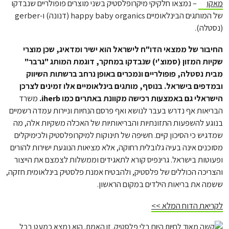
מאקו
– נמצאו חלקיקי מיקרופלסטיק בשני מוצרים פופולריים שנבדקו
של המותגים הבינלאומיים happy baby organics (דנונה) ו-gerber
(נסטלה).
החיבור של ממצאי הדו"ח לישראל הוא ישיר ומדאיג, שכן מוצרי
שקיות המזון (סמוצ'י) שנבדקו במחקר, דוגמת המותג "גרבר"
מבית נסטלה, פופולריים ונמכרים באופן נרחב ברשתות השיווק
ובמדפים בישראל. בנוסף, מותגים בינלאומיים אלו זמינים לצרכן
הישראלי גם באמצעות רכישה מקוונת באתרים כמו iherb.
משרד
הבריאות אף נדרש בעבר לנושא ואף פרסם הנחיות וניירות עמדה רשמיים
בנוגע להשפעות התזונתיות והבריאותיות של האכלה משקיות אלה, מה
שמדגיש כי הסיכון קיים. חשיפה של תינוקות למיקרופלסטיק ולכימיקלים
מסוכנים אינה בעיה גלובלית רחוקה, אלא מציאות הנוגעת ישירות להורים
ופעוטות בישראל. גרינפיס קורא לתאגידים וממשלות לצמצם את הייצור
והצריכה הכוללים של פלסטיק, ולהבטיח אמנת פלסטיק בינלאומית חזקה,
ששמה את בריאות הילדים במקום הראשון.
לקריאת הדוח המלא >>