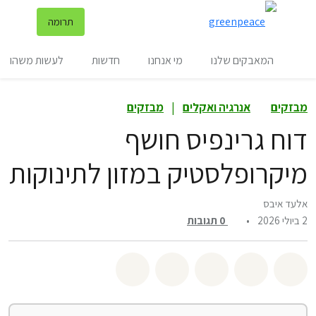
שינ
תרומה
תפריט
המאבקים שלנו
מי אנחנו
חדשות
לעשות משהו
מבזקים
אנרגיה ואקלים
|
מבזקים
דוח גרינפיס חושף
מיקרופלסטיק במזון לתינוקות
אלעד איבס
2 ביולי 2026
•
0
תגובות
שיתוף whatsapp
שיתוף facebook
שיתוף twitter
שיתוף email
לשתף בbluesky