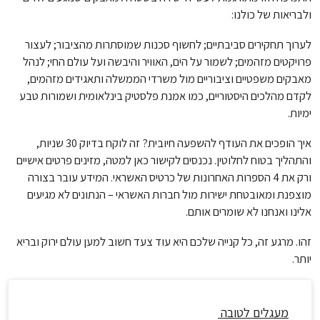
ולבריאות של כולנו:
לערוך תחקירים סביבתיים; לחשוף סכנות שמוסתרות מהציבור; לעצור
פרויקטים מזהמים; לשמור על הים, האוויר והיבשה ועל עולם החי; לנהל
מאבקים משפטיים וציבוריים מול משרדי הממשלה ותאגידים מזהמים,
לקדם מהלכים היסטוריים, כמו אמנת פלסטיק בינלאומית ושמורות טבע
ימיות.
איך הופכים את העודף להשפעה חיובית? זה לוקח בדיוק 30 שניות,
והתהליך בטוח לחלוטין. נכנסים לקישור כאן למטה, מזינים פרטים אישיים
ורק את 4 הספרות האחרונות של כרטיס האשראי. המידע עובר בצורה
מוצפנת ומאובטחת ישירות מול חברות האשראי – הנתונים לא מגיעים
אלינו ואנחנו לא שומרים אותם.
זהו. מרגע זה, כל קנייה שלכם היא עוד צעד חשוב למען עולם ירוק ובריא
יותר.
מעגלים לטובה