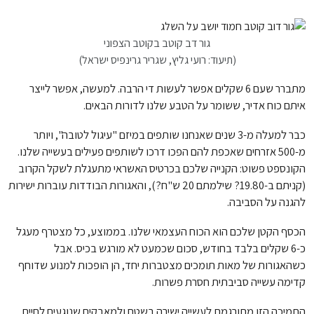
גור דב קוטב בקוטב הצפוני
(תיעוד: רועי גליץ, שגריר גרינפיס ישראל)
מתברר שעם 6 שקלים אפשר לעשות די הרבה. למעשה, אפשר לייצר
איתם כוח אדיר, ששומר על הטבע שלנו לדורות הבאים.
כבר למעלה מ-3 שנים שאנחנו שותפים במיזם "עיגול לטובה", ויותר
מ-500 אזרחים שאכפת להם הפכו דרכו לשותפים פעילים בעשייה שלנו.
הקונספט פשוט: הקנייה שלכם בכרטיס האשראי מתעגלת לשקל הקרוב
(קניתם ב-19.80? שילמתם 20 ש"ח?), והאגורות הבודדות עוברות ישירות
להגנה על הסביבה.
הכסף הקטן שלכם הוא הכוח העצמאי שלנו. בממוצע, כל מצטרף מעגל
כ-6 שקלים בלבד בחודש, סכום שכמעט לא מורגש בכיס. אבל
כשהאגורות של מאות תומכים מצטברות יחד, הן הופכות למנוע שדוחף
קדימה עשייה סביבתית חסרת פשרות.
התמיכה הזו מתורגמת לעשייה ישירה בשטח ולמאבקים שנוגעים לחיים