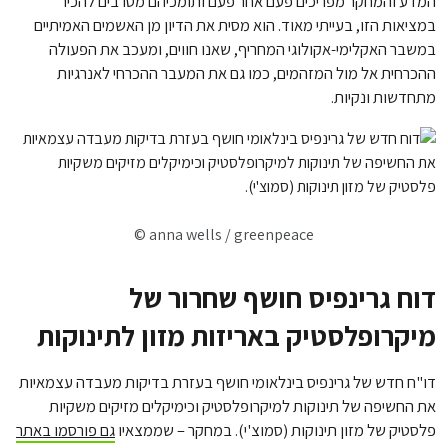
המדע והמחקר מפריכים פעם אחר פעם ותומכיהם מסרבים להכיר
במציאות הזו, בעייתי מאוד. הוא מסית את הדיון מן האשמים האמיתיים
במשבר האקלימי-אקולוגי המחריף, שאנו חווים, ומעכב את הפעולה
ההכרחית אל מול המזהמים, כמו גם את המעבר ההכרחי לאנרגיות
מתחדשות ונקיות.
© anna wells / greenpeace
דוח גרינפיס חושף שחרור של
מיקרופלסטיק באריזות מזון לתינוקות
דו"ח חדש של גרינפיס בינלאומי חושף בעזרת בדיקות מעבדה עצמאיות
את החשיפה של תינוקות למיקרופלסטיק וכימיקלים מזיקים משקיות
פלסטיק של מזון תינוקות (סמוצ'י). במחקר – שממצאיו
גם פורסמו באתר