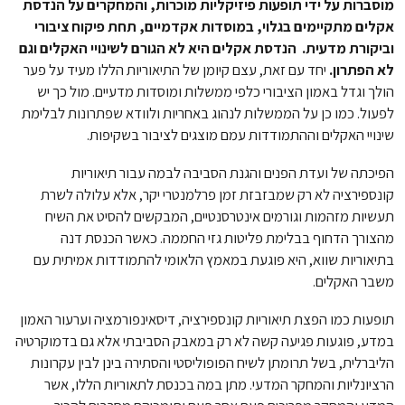
מוסברות על ידי תופעות פיזיקליות מוכרות, והמחקרים על הנדסת
אקלים מתקיימים בגלוי, במוסדות אקדמיים, תחת פיקוח ציבורי
וביקורת מדעית. הנדסת אקלים היא לא הגורם לשינויי האקלים וגם
לא הפתרון.
יחד עם זאת, עצם קיומן של התיאוריות הללו מעיד על פער
הולך וגדל באמון הציבורי כלפי ממשלות ומוסדות מדעיים. מול כך יש
לפעול. כמו כן על הממשלות לנהוג באחריות ולוודא שפתרונות לבלימת
שינויי האקלים וההתמודדות עמם מוצגים לציבור בשקיפות.
הפיכתה של ועדת הפנים והגנת הסביבה לבמה עבור תיאוריות
קונספירציה לא רק שמבזבזת זמן פרלמנטרי יקר, אלא עלולה לשרת
תעשיות מזהמות וגורמים אינטרסנטיים, המבקשים להסיט את השיח
מהצורך הדחוף בבלימת פליטות גזי החממה. כאשר הכנסת דנה
בתיאוריות שווא, היא פוגעת במאמץ הלאומי להתמודדות אמיתית עם
משבר האקלים.
תופעות כמו הפצת תיאוריות קונספירציה, דיסאינפורמציה וערעור האמון
במדע, פוגעות פגיעה קשה לא רק במאבק הסביבתי אלא גם בדמוקרטיה
הליברלית, בשל תרומתן לשיח הפופוליסטי והסתירה בינן לבין עקרונות
הרציונליות והמחקר המדעי. מתן במה בכנסת לתאוריות הללו, אשר