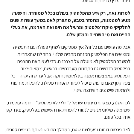
ביותר מבין מדינות ה־oecd.
למרות זאת, רק 9% מהפלסטיק בעולם בכלל ממוחזר. והשאר?
מגיע למטמנות, מתפזר בטבע, מתפרק לאט במשך עשרות שנים
לחלקיקי מיקרו־פלסטיק ומרעיל את הים ואת האדמה, את בעלי
החיים ואת מי השתייה והמזון שלנו.
אבל מה עושים עם כל זה? איך מפסיקים לשתף פעולה עם התעשייה
ומוציאים את הפלסטיק המזהם מהבית שלנו? ברור לנו שהאחריות
למשבר הפלסטיק לא מוטלת על הצרכנים. כדי לעצור את ההצפה
בפלסטיק נדרשים גם פתרונות מערכתיים ובראשם, צמצום ייצור
הפלסטיק באמצעות אמנה בינלאומית חזקה. אבל עד שזה יקרה – כל
צעד קטן שאנחנו עושים יכול לעזור להפחית פסולת, להעלות מודעות
ולהראות שיש ציבור שרוצה שינוי.
לכן השנה, מצטרף גרינפיס ישראל ל"יולי ללא פלסטיק" – יוזמה עולמית,
שמזמינה מיליוני אנשים לנסות להפחית את השימוש בפלסטיק, צעד קטן
אחד בכל פעם.
לצד פרסום דוחות ופעילויות שטח, במהלך החודש נשתף בטיפים קטנים,