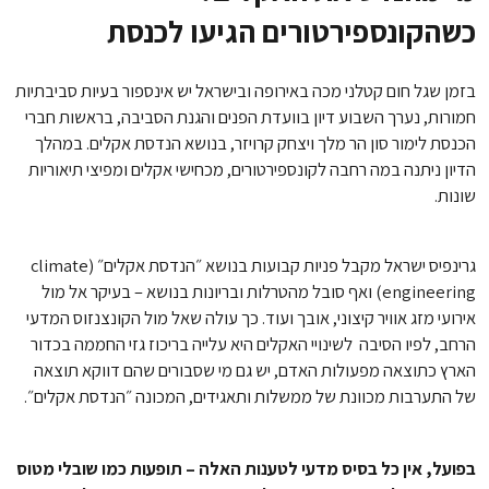
כשהקונספירטורים הגיעו לכנסת
בזמן שגל חום קטלני מכה באירופה ובישראל יש אינספור בעיות סביבתיות
חמורות, נערך השבוע דיון בוועדת הפנים והגנת הסביבה, בראשות חברי
הכנסת לימור סון הר מלך ויצחק קרויזר, בנושא הנדסת אקלים. במהלך
הדיון ניתנה במה רחבה לקונספירטורים, מכחישי אקלים ומפיצי תיאוריות
שונות.
גרינפיס ישראל מקבל פניות קבועות בנושא ״הנדסת אקלים״ (climate
engineering) ואף סובל מהטרלות ובריונות בנושא – בעיקר אל מול
אירועי מזג אוויר קיצוני, אובך ועוד. כך עולה שאל מול הקונצנזוס המדעי
הרחב, לפיו הסיבה לשינויי האקלים היא עלייה בריכוז גזי החממה בכדור
הארץ כתוצאה מפעולות האדם, יש גם מי שסבורים שהם דווקא תוצאה
של התערבות מכוונת של ממשלות ותאגידים, המכונה ״הנדסת אקלים״.
בפועל, אין כל בסיס מדעי לטענות האלה – תופעות כמו שובלי מטוס