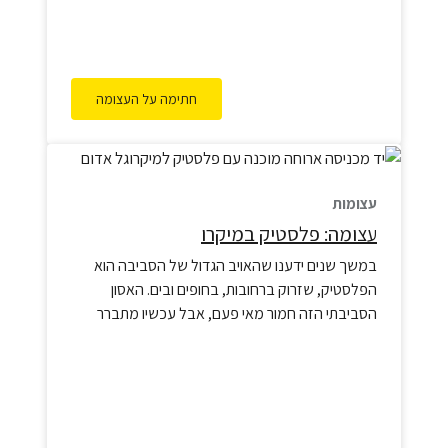
חתימה על העצומה
עצומות
עצומה: פלסטיק במיקרו
במשך שנים ידענו שהאויב הגדול של הסביבה הוא
הפלסטיק, שזרוק ברחובות, בחופים ובים. האסון
הסביבתי הזה חמור מאי פעם, אבל עכשיו מתברר
שיש לו חזית נוספת, קרובה ואישית הרבה יותר: האיום
המיידי ביותר מסתתר ממש אצלנו במטבח, בתוך
האוכל שלנו, ונושא את התווית המרגיעה "בטוח
למיקרוגל". דו"ח חדש של גרינפיס, שסקר 24 מחקרים
שעברו ביקורת…