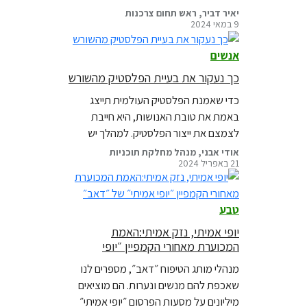
אופטימית ועבודה קשה מצד ארגוני סביבה
יאיר דביר, ראש תחום צרכנות
9 במאי 2024
בינלאומיים כמו גרינפיס, התוצאות הסופיות
היו רחוקות מהציפיות.
אנשים
כך נעקור את בעיית הפלסטיק מהשורש
כדי שאמנת הפלסטיק העולמית תייצג
באמת את טובת האנושות, היא חייבת
לצמצם את ייצור הפלסטיק. למהלך יש
תמיכה ציבורית נרחבת ברחבי העולם
אודי אבני, מנהל מחלקת תוכניות
21 באפריל 2024
טבע
יופי אמיתי, נזק אמיתי:האמת
המכוערת מאחורי הקמפיין ״יופי
אמיתי״ של ״דאב״
מנהלי מותג הטיפוח ״דאב״, מספרים לנו
שאכפת להם מנשים ונערות. הם מוציאים
מיליונים על מסעות הפרסום ״יופי אמיתי״