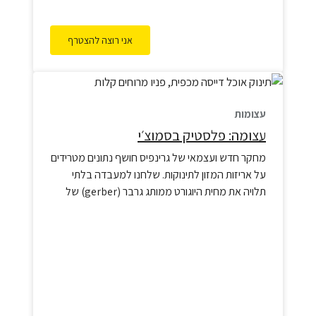
אני רוצה להצטרף
עצומות
עצומה: פלסטיק בסמוצ׳י
מחקר חדש ועצמאי של גרינפיס חושף נתונים מטרידים
על אריזות המזון לתינוקות. שלחנו למעבדה בלתי
תלויה את מחית היוגורט ממותג גרבר (gerber) של
נסטלה, ואת מחית הפירות ממותג happy baby
organics של דנונה.