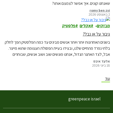
שאנחנו קונים. איך אפשר לצמצם אותו?
romy ben zvi
2 באוגוסט 2026
מבזקים
אקלים
פלסטיק
גיבור על או נבל?
בשנים האחרונות יותר ויותר אנשים מבינים עד כמה הפלסטיק הפך לחלק
בלתי נפרד מהחיים שלנו, ובצידו בעיית הפסולת העצומה שהוא מייצר.
אבל, לצד האתגר הגדול, אנחנו פוגשים שוב ושוב אנשים, שבוחרים
לעשות משהו אחרת: למצוא פתרונות פשוטים, לשנות הרגל קטן, לנסות
אלעד איבס
18 ביוני 2026
דרך חדשה.
עוד
greenpeace israel