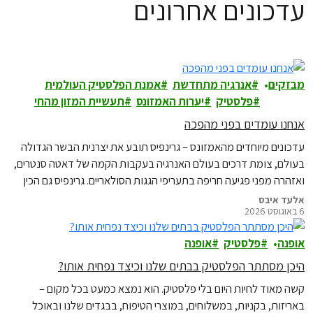
עדכונים אחרונים
מבזקים
אנרגיה מתחדשת
אמנת הפלסטיק העולמית
פלסטיק
יערות האמזונס
תעשיית המזון מהחי
אנחנו עומדים בפני מהפכה
עדכונים מיוחדים מהאמזונס – גרינפיס תובע את יצרנית הבשר הגדולה
בעולם, צומת דרכים בעולם האנרגיה בעקבות הקמה של דאטה סנטרים,
ואזהרה מפני פגיעה חריפה בתעריפי הגגות הסולאריים. גרינפיס גם הכין
לכם מדריך קהילתי לצמצום צריכת הפלסטיק ואפשר להוריד אותו כאן
אלעד איבס
6 באוגוסט 2026
באופן בלעדי.
אופנה
פלסטיק
אופנה
היכן מסתתר הפלסטיק בבתים שלנו וכיצד נפחית אותו?
קשה מאוד לחיות היום בלי פלסטיק. הוא נמצא כמעט בכל מקום –
באריזות, בקניות, במשלוחים, במוצרי הטיפוח, בבגדים שלנו ובאוכל