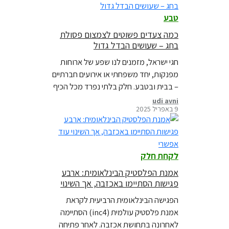
רצות השאלות: איך עושים את זה יפה, נוח,
טבע
ובלי להשאיר אחרינו הר של פסולת?
כמה צעדים פשוטים לצמצום פסולת
בחג – שעושים הבדל גדול
חגי ישראל, מזמנים לנו שפע של ארוחות
מפנקות, יחד משפחתי או אירועים חברתיים
– בבית ובטבע. חלק בלתי נפרד מכל הכיף
הזה, אלה ערימות הפסולת הנערמות
udi avni
9 באפריל 2025
בפחים השכונתיים ובמטמנות הפסולת
שהולכות ומתמלאות ברחבי הארץ, במהלך
החגים או אחריהם. כל אחד מאיתנו, יכול
לשנות הרגלים אישיים, ולצמצם את פסולת
לקחת חלק
הפלסטיק שמגיעה לים ולטבע שלנו. הנה
כמה…
אמנת הפלסטיק הבינלאומית: ארבע
פגישות הסתיימו באכזבה, אך השינוי
עוד אפשרי
הפגישה הבינלאומית הרביעית לקראת
אמנת פלסטיק עולמית (inc4) הסתיימה
לאחרונה בתחושת אכזבה. לאחר פתיחה