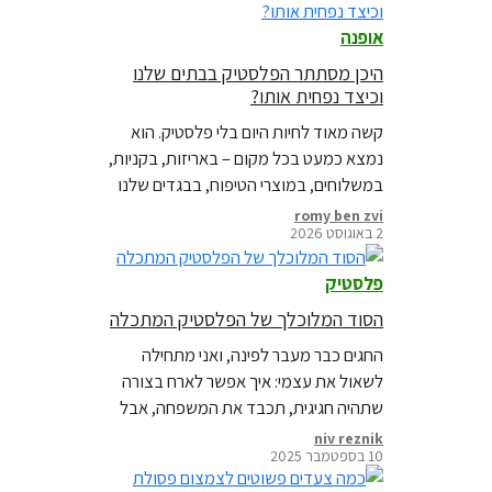
אופנה
היכן מסתתר הפלסטיק בבתים שלנו
וכיצד נפחית אותו?
קשה מאוד לחיות היום בלי פלסטיק. הוא
נמצא כמעט בכל מקום – באריזות, בקניות,
במשלוחים, במוצרי הטיפוח, בבגדים שלנו
ובאוכל שאנחנו קונים. איך אפשר לצמצם
romy ben zvi
2 באוגוסט 2026
אותו?
פלסטיק
הסוד המלוכלך של הפלסטיק המתכלה
החגים כבר מעבר לפינה, ואני מתחילה
לשאול את עצמי: איך אפשר לארח בצורה
שתהיה חגיגית, תכבד את המשפחה, אבל
גם תשאיר אותי עם מצפון נקי כלפי
niv reznik
10 בספטמבר 2025
הסביבה? השולחן מתמלא במנות,
האורחים מתחילים להגיע, ובראש שלי כבר