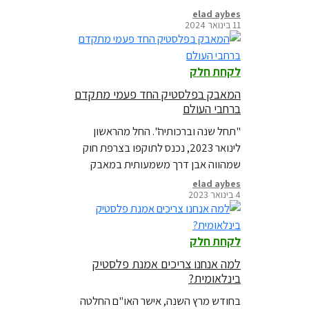
כדי לשכנע את כולנו שהעסק שלהם הוא
elad aybes
11 בינואר 2024
כוח חיובי בעולם. אבל מאחורי יחסי הציבור
היפים, יש סיפור אמיתי על נזק אמיתי מאוד.
לקחת חלק
המאבק בפלסטיק החד פעמי מתקדם
ברחבי העולם
"תחל שנה וברכותיה". החל מהראשון
לינואר 2023, נכנס לתוקפו בצרפת חוק
שמהווה אבן דרך משמעותית במאבק
הגלובלי נגד זיהום פלסטיק.החוק הזה
elad aybes
4 בינואר 2023
מתווסף לשורה ארוכה של חוקים
שמבקשים להילחם בזיהום הפלסטיק בכל
רחבי העולם
לקחת חלק
למה אנחנו צריכים אמנת פלסטיק
בינלאומית?
בחודש מרץ השנה, אישר האו"ם החלטה