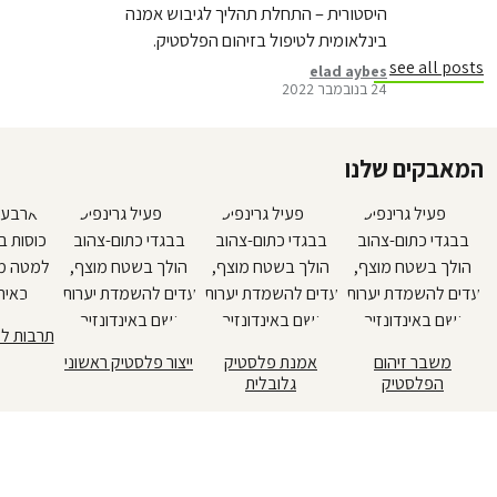
היסטורית – התחלת תהליך לגיבוש אמנה
בינלאומית לטיפול בזיהום הפלסטיק.
הפגישה הראשונה לקידום האמנה תערך
see all posts
elad aybes
24 בנובמבר 2022
בקרוב. מה צפוי להיות בה? כיצד תהפוך
להצלחה?
המאבקים שלנו
תרבות ל
משבר זיהום
אמנת פלסטיק
ייצור פלסטיק ראשוני
הפלסטיק
גלובלית