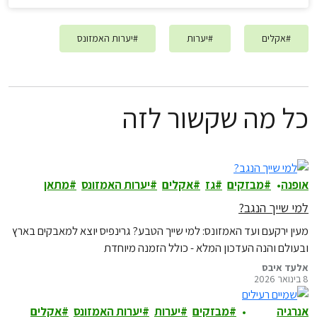
#
אקלים
#
יערות
#
יערות האמזונס
כל מה שקשור לזה
אופנה
מבזקים
גז
אקלים
יערות האמזונס
מתאן
למי שייך הנגב?
מעין ירקעם ועד האמזונס: למי שייך הטבע? גרינפיס יוצא למאבקים בארץ
ובעולם והנה העדכון המלא - כולל הזמנה מיוחדת
אלעד איבס
8 בינואר 2026
אנרגיה
מבזקים
יערות
יערות האמזונס
אקלים