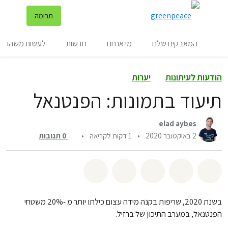
שינ
תרומה
תפריט
המאבקים שלנו
מי אנחנו
חדשות
לעשות משהו
הודעות לעיתונות
יערות
תיעוד בתמונות: הפנטנאל
elad aybes
2 באוקטובר 2020
•
1 דקות לקריאה
•
0
תגובות
שיתוף whatsapp
שיתוף facebook
שיתוף twitter
שיתוף email
לשתף בbluesky
בשנת 2020, שריפות בקנה מידה עצום כילתו יותר מ -20% משטחי
הפנטנאל, במערב התיכון של ברזיל.