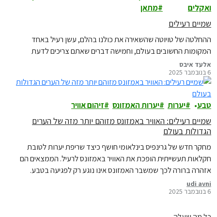
ואקלים
מתאן
שמיים רעילים
ההחלטה של טויוטה שהשאירה את כולנו בהלם, עשן רעיל באחד
המקומות החשובים בעולם, וחמישה דברים שאתם צריכים לדעת
אלעד איבס
6 בנובמבר 2025
טבע
יערות
יערות האמזונס
זיהום אוויר
שמיים רעילים: האוויר באמזונס מזוהם יותר מזה של הערים
הגדולות בעולם
מחקר חדש של גרינפיס בינלאומי חושף כיצד שריפת יערות לטובת
חקלאות תעשייתית הופכת את האוויר באמזונס לרעיל. הממצאים הם
אזהרה ברורה לכך שמשבר האמזונס אינו נוגע רק לפגיעה בטבע.
udi avni
6 בנובמבר 2025
כל מה שעלה