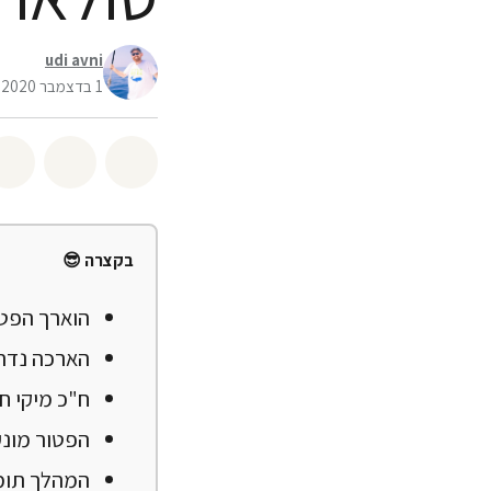
udi avni
1 בדצמבר 2020
שיתוף whatsapp
שיתוף facebook
בקצרה 😎
הוארך הפטו
הארכה נדרשה עקב
ח"כ מיקי חי
הפטור מונע
המהלך תומך