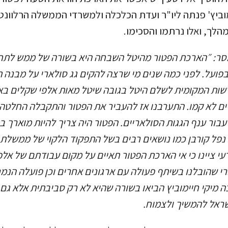
 2025. חיימוביץ' פנתה ליו"ר ועדת הכלכלה ולמשרדי הממשלה הרלוו
לך, ואלו נרתמו והסכימו.
מסר: ״הארכת הפטור מהיטל השבחה היא בשורה של ממש לתח
בפועל. לפני כמה שנים מי שרצה להקים גג סולארי על מבנה 
רשות המקומית לשלם היטל בגובה שיטל מאות אלפי שקלים בא
יים לא קמו. התערבנו אז להעביר את הפטור והתקבלה החלט
2 לטובות עבור ענף הגגות הסולאריים. הפטור היה צריך להיות מוארך
נפל קורבן כמו נושאים רבים בשל התפקוד הלקוי של ממשלת י
י ציינו כי אי הארכת הפטור תאיים על מקום עבודתם של אלפ
י שהובלנו בשיתף פעולה עם ארגונים אחרים וכן פועלה הנמר
ה מיקי חיימוביץ הביאו בשורה שהיא לא רק סביבתית אלא ג
ראל להמשיך ולצמוח.