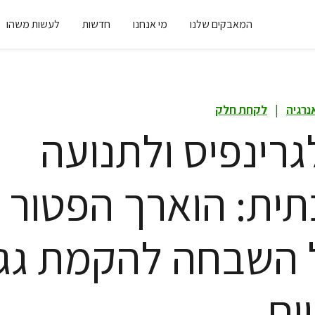
המאבקים שלנו
מי אנחנו
חדשות
לעשות משהו
נרגיה
|
לקחת חלק
גרינפיס ולתנועה
ית: הוארך הפטור
 השבחה להקמת גג
ים