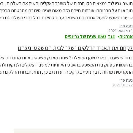
תושבי גרינלנד נמצאים בקו החזית של משבר האקלים וחשים את השלכותיו בכל
תוך איום על תרבותם ואורחות חייהם מזה מאות שנים. סירובם מהבטחת הכסף ה
שיעור והאומץ לפעול אחרת הם השראה עבור קהילות בכל רחבי העולם, גם כאן
נעה פרי
1 באוגוסט 2021
אנרגיה
גז
50 שנים של גרינפיס
לקחנו את תאגיד הדלקים ״של״ לבית המשפט וניצחנו
בחודש שעבר, באו לסיומן המוצלח 3 שנות מאבק משפטי
בהיסטוריה, פסק בית המשפט בהאג כי האחריות למשבר האקלים ולנזקיו חלה ג
התקדימית מהווה נדבך נוסף בקרקע הרועדת גם כך, תחת חברות הדלקים הפוס
נעה פרי
22 ביוני 2021