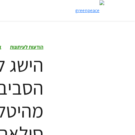
הודעות לעיתונות
א
הישג ל
הסביבת
מהיטל
סולארי