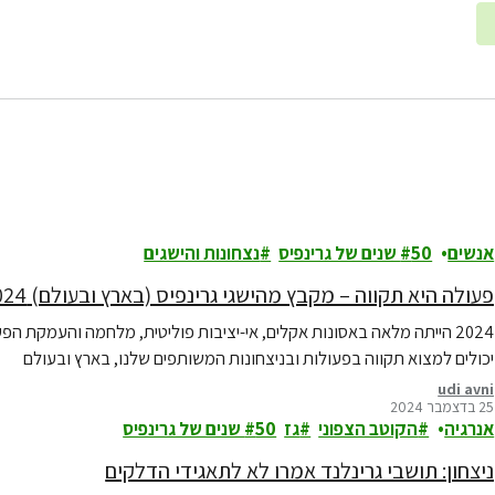
אנשים
50 שנים של גרינפיס
נצחונות והישגים
פעולה היא תקווה – מקבץ מהישגי גרינפיס (בארץ ובעולם) 2024
2024 הייתה מלאה באסונות אקלים, אי-יציבות פוליטית, מלחמה והעמקת 
יכולים למצוא תקווה בפעולות ובניצחונות המשותפים שלנו, בארץ ובעולם
udi avni
25 בדצמבר 2024
אנרגיה
הקוטב הצפוני
גז
50 שנים של גרינפיס
ניצחון: תושבי גרינלנד אמרו לא לתאגידי הדלקים