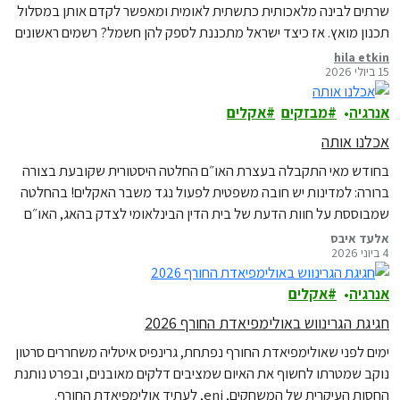
שרתים לבינה מלאכותית כתשתית לאומית ומאפשר לקדם אותן במסלול
תכנון מואץ. אז כיצד ישראל מתכננת לספק להן חשמל? רשמים ראשונים
מדיון מקצועי בנושא
hila etkin
15 ביולי 2026
אנרגיה
מבזקים
אקלים
אכלנו אותה
בחודש מאי התקבלה בעצרת האו״ם החלטה היסטורית שקובעת בצורה
ברורה: למדינות יש חובה משפטית לפעול נגד משבר האקלים! בהחלטה
שמבוססת על חוות הדעת של בית הדין הבינלאומי לצדק בהאג, האו״ם
למעשה אומר, לראשונה, בצורה מאוד ברורה, שמדינות שלא פועלות
אלעד איבס
4 ביוני 2026
מספיק נגד משבר האקלים עלולות להפר את המשפט הבינלאומי, ואף
לשאת
אנרגיה
אקלים
חגיגת הגרינווש באולימפיאדת החורף 2026
ימים לפני שאולימפיאדת החורף נפתחת, גרינפיס איטליה משחררים סרטון
נוקב שמטרתו לחשוף את האיום שמציבים דלקים מאובנים, ובפרט נותנת
החסות העיקרית של המשחקים, eni, לעתיד אולימפיאדת החורף.