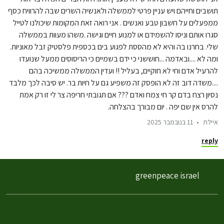
תושבים וחייהם ויש עניין פרטי לממשלה ולאנשיה השרים שבה להרוויח כסף
ממפעלים על חשבון טבע ואנשים . אני רואה זאת המקומות שיכולנו לטייל
סגרו אותם וניסו להשמידם או למנוע חיים וגישה .משהו מעוות בממשלה
שלי. בחרנו בה והיא לא מהססת לפגוע בים בכספית פלסטיק זבל מאוניות.
ומה לא ....ובאדמה ...חוששני כי ידם בשמיים כי הריסוסים ממעל שנועדו
להרעיל אדם וחי לא חוקיים, בעליל !! ועדין הממשלה ממשיכה בהם
....משדה דוב זה לא הופסק זה משפיע גם על חיות בר. יש סיבה לכך מלבד
נסיון רצח בדם קר חי צמח ואדם ??? אם תגובתי חריפה צר לי זו רק אמת
להרס אין שם יפה . יום מבורך בהצלחה.
איילת
11 בנובמבר 2025
reply
greenpeace israel