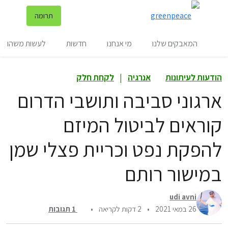
שינ
תרומה
תפריט
המאבקים שלנו
מי אנחנו
חדשות
לעשות משהו
הודעות לעיתונות
אנרגיה
|
לקחת חלק
ארגוני סביבה ותושבי הדרום
קוראים לביטול המיזם
להפקת נפט וכריית פצלי שמן
במישור רותם
udi avni
26 במאי 2021
•
2 דקות לקריאה
•
1
תגובות