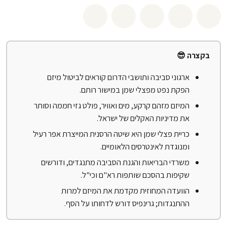
שיתוף whatsapp
שיתוף facebook
שיתוף twitter
שיתוף email
לשתף בbluesky
בקצרה 😎
ארגוני סביבה ותושבי הדרום קוראים לביטול מיזם
הפקת נפט מפצלי שמן במישור רותם.
המיזם מזהם קרקע, מים ואוויר, פולט גזי חממה וסותר
את מדיניות האקלים של ישראל.
כריית פצלי שמן היא שיטה הרסנית המייצרת אפר רעיל
ומנוגדת לאינטרסים הלאומיים.
משרדי הבריאות והגנת הסביבה מתנגדים, ודורשים
שקיפות בהסכם שותפות רא"ם וכי"ל.
הוועדה המחוזית מקדמת את המיזם למרות
ההתנגדות; גרינפיס דורש לדחותו על הסף.