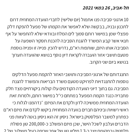
תל-אביב, 26 במאי 2021
10 ארגוני סביבה פנו אתמול (יום שלישי) לחברי הוועדה המחוזית דרום
לתכנון ובניה, בבקשה שלא לאפשר את הקמתו של מפעל להפקת דלק
מפצלי שמן במישור רותם סמוך לים המלח ובוודאי שלא להתפשר על אף
תנאי אשר קבע המשרד להגנת הסביבה להכנת תסקיר השפעה על
הסביבה אותו היזם, שותפות רא"ם, נדרש להכין. פנייה זו ופנייה נוספת
מטעם תושבי אזור הועברה לקראת דיון נוסף בנושא שהוועדה תערוך
בנושא ביום שני הקרוב.
התנגדותם של ארגוני הסביבה ותושבי האזור להקמת מפעל הדלקים
נוספות להתנגדויות לפרויקט מטעם משרד הבריאות והמשרד להגנת
הסביבה. גם בתוך דיוני הוועדה הקודמים עלו קולות ביקורתיים מצד חלק
מחבריה כנגד הקמת המפעל במתחם כי״ל במישור רותם, ולמרות זאת
הוועדה המחוזית ממשיכה לדון ולקדם את המיזם: ״נדהמנו לגלות כי
ראשי רשויות וביניהם חברים בוועדה המחוזית ביקשו לקדם את מיזם רא"ם
כפתרון למשבר הפלסטיק בישראל. ניסיון זה הוא ניסיון בוטה לעיוות פני
הדברים ועלבון לשכל הישר, שכן מיזם המשלב כ-200,000 טון פסולת
פלסטיק ובמקומם ייצר כ-1.3 מיליון טון של אפר שריפה רעיל משילוב של 2