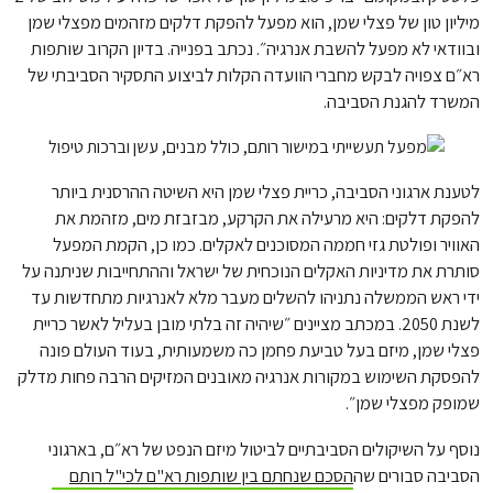
מיליון טון של פצלי שמן, הוא מפעל להפקת דלקים מזהמים מפצלי שמן
ובוודאי לא מפעל להשבת אנרגיה״. נכתב בפנייה. בדיון הקרוב שותפות
רא״ם צפויה לבקש מחברי הוועדה הקלות לביצוע התסקיר הסביבתי של
המשרד להגנת הסביבה.
לטענת ארגוני הסביבה, כריית פצלי שמן היא השיטה ההרסנית ביותר
להפקת דלקים: היא מרעילה את הקרקע, מבזבזת מים, מזהמת את
האוויר ופולטת גזי חממה המסוכנים לאקלים. כמו כן, הקמת המפעל
סותרת את מדיניות האקלים הנוכחית של ישראל וההתחייבות שניתנה על
ידי ראש הממשלה נתניהו להשלים מעבר מלא לאנרגיות מתחדשות עד
לשנת 2050. במכתב מציינים ״שיהיה זה בלתי מובן בעליל לאשר כריית
פצלי שמן, מיזם בעל טביעת פחמן כה משמעותית, בעוד העולם פונה
להפסקת השימוש במקורות אנרגיה מאובנים המזיקים הרבה פחות מדלק
שמופק מפצלי שמן״.
נוסף על השיקולים הסביבתיים לביטול מיזם הנפט של רא״ם, בארגוני
הסביבה סבורים שה
הסכם שנחתם בין שותפות רא"ם לכי"ל רותם