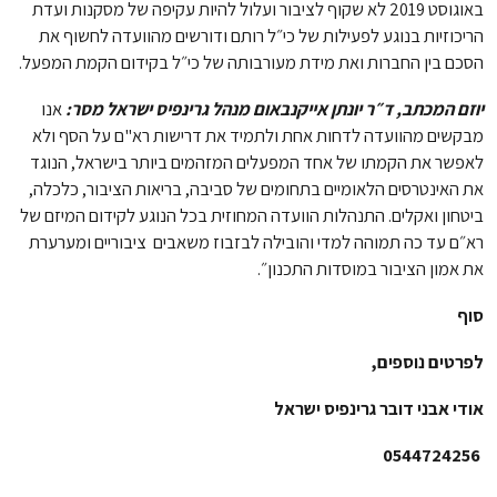
באוגוסט 2019 לא שקוף לציבור ועלול להיות עקיפה של מסקנות ועדת
הריכוזיות בנוגע לפעילות של כי״ל רותם ודורשים מהוועדה לחשוף את
הסכם בין החברות ואת מידת מעורבותה של כי״ל בקידום הקמת המפעל.
יוזם המכתב, ד״ר יונתן אייקנבאום מנהל גרינפיס ישראל מסר:
אנו
מבקשים מהוועדה לדחות אחת ולתמיד את דרישות רא"ם על הסף ולא
לאפשר את הקמתו של אחד המפעלים המזהמים ביותר בישראל, הנוגד
את האינטרסים הלאומיים בתחומים של סביבה, בריאות הציבור, כלכלה,
ביטחון ואקלים. התנהלות הוועדה המחוזית בכל הנוגע לקידום המיזם של
רא״ם עד כה תמוהה למדי והובילה לבזבוז משאבים ציבוריים ומערערת
את אמון הציבור במוסדות התכנון״.
סוף
לפרטים נוספים,
אודי אבני דובר גרינפיס ישראל
0544724256