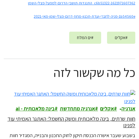
c6b51322-1621971607362_התנגדות-תושבי-הדרום-למפעל-פצלי-השמן
1b54560e-פניה-לחברי-ועדת-תכנון-מחוז-דרום-פצלי-שמן-מאי-2021
#
אקלים
#
ים המלח
כל מה שקשור לזה
אנרגיה
אקלים
אנרגיה מתחדשת
בינה מלאכותית - ai
חוות שרתים, בינה מלאכותית ומשק החשמל: האתגר האמיתי עוד
לפנינו
בשבוע שעבר אישרה הכנסת תיקון לחוק התכנון והבנייה, המגדיר חוות