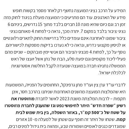
המידע על הרכב נציגי המועצה נחשף רק לאחר מספר בקשות חופש
מידע של הארגונים. עוד הם מתריעים כי המועצה פועלת בניגוד לחוק מזה
זמן רב וגם כיום שהיא מונה 10 חברים בלבד מתוך 15 נדרשים, ביניהם 6
נציגי ציבור בלבד במקום 7. יתרה מכך, נראה כי לפחות 4 מאותם נציגי
ציבור שמונו לאחרונה אינם עומדים כלל בדרישות החוק לתארים רלוונטיים
או לניסיון מקצועי נדרש, ונראה כי לא נערכו בדיקות מספקות לכישוריהם.
נוסף על כך, לפחות 4 מנציגי הציבור הם אנשי ימין מובהקים – שניים מהם
פעילי ליכוד מקומיים וגם יפעת סלע, הבת של נתן אשל יועצו של ראש
הממשלה נתניהו חברה במועצה שנועדה לקבל החלטות אסטרטגיות
לכלכלת ישראל.
לדברי עו"ד ערן צין ועו"ד מתן גרפינקל, החתומים על הפנייה, המשמעות
היא שהמלצות המועצה מהשנים האחרונות שניתנו בהרכב חסר, אינן
תקפות – לרבות המלצתה משנת 2023 לאשר לחברת
מוזוסטרו את
רשיון ״שפרה חדש״ היתר לחיפושי נפט וגז שהוענק לחברת מזוסטרו
על שטח של כ־500 קמ״ר, באזור השפלה, בין בית שמש לבית
קמה.
שטחו של היתר זה חופף עם שטחן של למעלה מ- 10 אזורים
שמוגדרים כגנים לאומיים ושמורות טבע, ומהווה בית גידול למינים רבים,