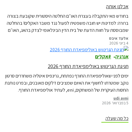
אכלנו אותה
בחודש מאי התקבלה בעצרת האו״ם החלטה היסטורית שקובעת בצורה
ברורה: למדינות יש חובה משפטית לפעול נגד משבר האקלים! בהחלטה
שמבוססת על חוות הדעת של בית הדין הבינלאומי לצדק בהאג, האו״ם
למעשה אומר, לראשונה, בצורה מאוד ברורה, שמדינות שלא פועלות
אלעד איבס
4 ביוני 2026
מספיק נגד משבר האקלים עלולות להפר את המשפט הבינלאומי, ואף
לשאת
אנרגיה
אקלים
חגיגת הגרינווש באולימפיאדת החורף 2026
ימים לפני שאולימפיאדת החורף נפתחת, גרינפיס איטליה משחררים סרטון
נוקב שמטרתו לחשוף את האיום שמציבים דלקים מאובנים, ובפרט נותנת
החסות העיקרית של המשחקים, eni, לעתיד אולימפיאדת החורף.
udi avni
5 בפברואר 2026
כל מה שעלה