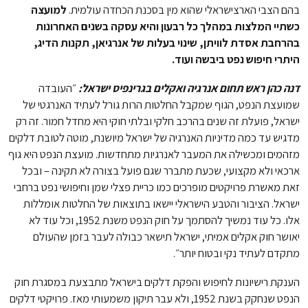
בהם הצבי הארצישראלי שהוא מין בסכנת הכחדה עולמית.
למועצה
כשתיי המלצות במהלך כל רבעון והיא עסקה בשנים האחרונות
בהרחבת אסדת לוויתן, שינוי בעלות של אנרגיאן, תקנות הדיג,
היתרי חיפוש נפט ביבשה ועוד.
דנה כהן ראש תחום אנרגיה ואקלים בגרינפיס ישראל:
״העובדה
שמועצת הנפט, הגוף שמקבל החלטות הרות גורל לעתיד האנרגטי של
ישראל, פועלת זה שנים בהרכב חלקי ובלתי חוקי היא מחדל חמור. זה רק
מדגיש עד כמה מדיניות האנרגיה של ישראל מיושנת, מוטה לטובת דלקים
מזהמים ומכשילה את המעבר לאנרגיות מתחדשות. מועצת הנפט היא גוף
ארכאי ולא מקצועי, שכעת מתברר שגם פועל בצורה לא תקינה – ובכל
זאת מאשרת פרויקטים מופרכים כמו כריית פצלי שמן וחיפושי נפט ברחבי
ישראל. הציבור והטבע הישראלי יישאו בתוצאות של החלטות אומללות
אלו. כל עוד נמשיך להסתמך על חוק הנפט משנת 1952, וכל עוד לא
יאושר חוק אקלים אמיתי, ישראל תישאר כבולה לעבר בזמן שהעולם
מתקדם לעתיד נקי ובטוח יותר״.
הענקת רישיונות לחיפוש והפקת דלקים בישראל מתבצעת במסגרת חוק
הנפט שנחקק בשנת 1952, ולא עבר תיקון משמעותי מאז. פרויקטי דלקים