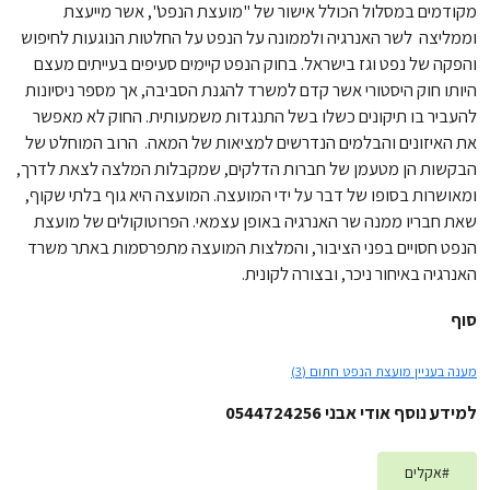
מקודמים במסלול הכולל אישור של "מועצת הנפט", אשר מייעצת
וממליצה לשר האנרגיה ולממונה על הנפט על החלטות הנוגעות לחיפוש
והפקה של נפט וגז בישראל. בחוק הנפט קיימים סעיפים בעייתים מעצם
היותו חוק היסטורי אשר קדם למשרד להגנת הסביבה, אך מספר ניסיונות
להעביר בו תיקונים כשלו בשל התנגדות משמעותית. החוק לא מאפשר
את האיזונים והבלמים הנדרשים למציאות של המאה. הרוב המוחלט של
הבקשות הן מטעמן של חברות הדלקים, שמקבלות המלצה לצאת לדרך,
ומאושרות בסופו של דבר על ידי המועצה. המועצה היא גוף בלתי שקוף,
שאת חבריו ממנה שר האנרגיה באופן עצמאי. הפרוטוקולים של מועצת
הנפט חסויים בפני הציבור, והמלצות המועצה מתפרסמות באתר משרד
האנרגיה באיחור ניכר, ובצורה לקונית.
סוף
מענה בעניין מועצת הנפט חתום (3)
למידע נוסף אודי אבני 0544724256
#
אקלים