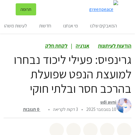
שינ
תרומה
תפריט
המאבקים שלנו
מי אנחנו
חדשות
לעשות משהו
הודעות לעיתונות
אנרגיה
|
לקחת חלק
גרינפיס: פעילי ליכוד נבחרו
למועצת הנפט שפועלת
בהרכב חסר ובלתי חוקי
udi avni
10 בנובמבר 2025
•
3 דקות לקריאה
•
0
תגובות
שיתוף whatsapp
שיתוף facebook
שיתוף twitter
שיתוף email
לשתף בbluesky