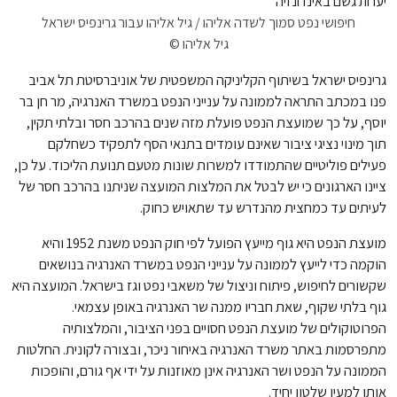
חיפושי נפט סמוך לשדה אליהו / גיל אליהו עבור גרינפיס ישראל
© גיל אליהו
גרינפיס ישראל בשיתוף הקליניקה המשפטית של אוניברסיטת תל אביב
פנו במכתב התראה לממונה על ענייני הנפט במשרד האנרגיה, מר חן בר
יוסף, על כך שמועצת הנפט פועלת מזה שנים בהרכב חסר ובלתי תקין,
תוך מינוי נציגי ציבור שאינם עומדים בתנאי הסף לתפקיד כשחלקם
פעילים פוליטיים שהתמודדו למשרות שונות מטעם תנועת הליכוד. על כן,
ציינו הארגונים כי יש לבטל את המלצות המועצה שניתנו בהרכב חסר של
לעיתים עד כמחצית מהנדרש עד שתאויש כחוק.
מועצת הנפט היא גוף מייעץ הפועל לפי חוק הנפט משנת 1952 והיא
הוקמה כדי לייעץ לממונה על ענייני הנפט במשרד האנרגיה בנושאים
שקשורים לחיפוש, פיתוח וניצול של משאבי נפט וגז בישראל. המועצה היא
גוף בלתי שקוף, שאת חבריו ממנה שר האנרגיה באופן עצמאי.
הפרוטוקולים של מועצת הנפט חסויים בפני הציבור, והמלצותיה
מתפרסמות באתר משרד האנרגיה באיחור ניכר, ובצורה לקונית. החלטות
הממונה על הנפט ושר האנרגיה אינן מאוזנות על ידי אף גורם, והופכות
אותו למעין שלטון יחיד.