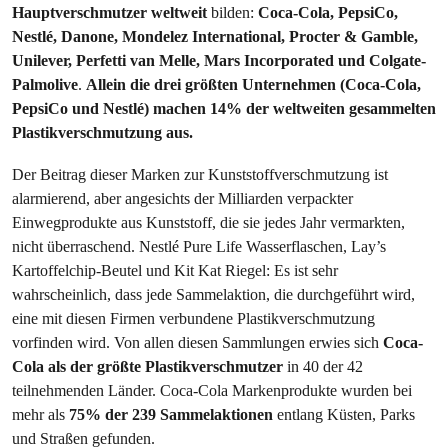
Hauptverschmutzer weltweit
bilden:
Coca-Cola, PepsiCo,
Nestlé, Danone, Mondelez International, Procter & Gamble,
Unilever, Perfetti van Melle, Mars Incorporated und Colgate-
Palmolive
.
Allein die drei größten Unternehmen (Coca-Cola,
PepsiCo und Nestlé) machen 14% der weltweiten gesammelten
Plastikverschmutzung aus.
Der Beitrag dieser Marken zur Kunststoffverschmutzung ist
alarmierend, aber angesichts der Milliarden verpackter
Einwegprodukte aus Kunststoff, die sie jedes Jahr vermarkten,
nicht überraschend. Nestlé Pure Life Wasserflaschen, Lay’s
Kartoffelchip-Beutel und Kit Kat Riegel: Es ist sehr
wahrscheinlich, dass jede Sammelaktion, die durchgeführt wird,
eine mit diesen Firmen verbundene Plastikverschmutzung
vorfinden wird. Von allen diesen Sammlungen erwies sich
Coca-
Cola als der größte Plastikverschmutzer
in 40 der 42
teilnehmenden Länder. Coca-Cola Markenprodukte wurden bei
mehr als
75% der 239 Sammelaktionen
entlang Küsten, Parks
und Straßen gefunden.