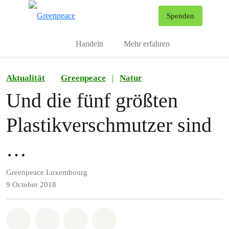
To
Spenden
Menu
Handeln
Mehr erfahren
Aktualität
Greenpeace
|
Natur
Und die fünf größten
Plastikverschmutzer sind
…
Greenpeace Luxembourg
9 October 2018
Share on Whatsapp
Share on Facebook
Share via Email
Share on Bluesky