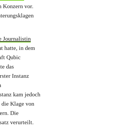
n Konzern vor.
hterungsklagen
 Journalistin
t hatte, in dem
aft Qubic
te das
ster Instanz
n
stanz kam jedoch
s die Klage von
ern. Die
tz verurteilt.