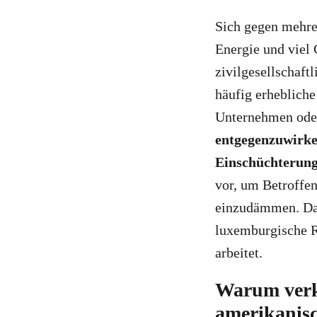
Sich gegen mehrer
Energie und viel
zivilgesellschaft
häufig erhebliche
Unternehmen ode
entgegenzuwirken
Einschüchterung
vor, um Betroffen
einzudämmen. Das 
luxemburgische R
arbeitet.
Warum verkl
amerikanis