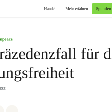
Spenden
Handeln
Mehr erfahren
npeace
räzedenzfall für d
ngsfreiheit
nger
atsapp
on Facebook
Share via Email
Share on Bluesky