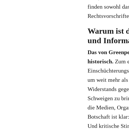
finden sowohl das
Rechtsvorschrift
Warum ist d
und Informa
Das von Greenpea
historisch.
Zum e
Einschüchterungs
um weit mehr als 
Widerstands gege
Schweigen zu brin
die Medien, Orga
Botschaft ist kla
Und kritische St