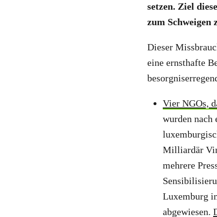
setzen. Ziel die
zum Schweigen z
Dieser Missbrauch
eine ernsthafte 
besorgniserregen
Vier NGOs, d
wurden nach 
luxemburgisc
Milliardär Vi
mehrere Press
Sensibilisie
Luxemburg im
abgewiesen.