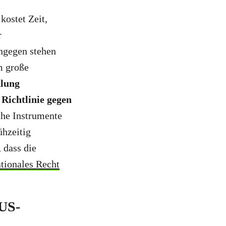
kostet Zeit,
r
ingegen stehen
m große
klung
 Richtlinie gegen
che Instrumente
ühzeitig
 dass die
ationales Recht
 US-