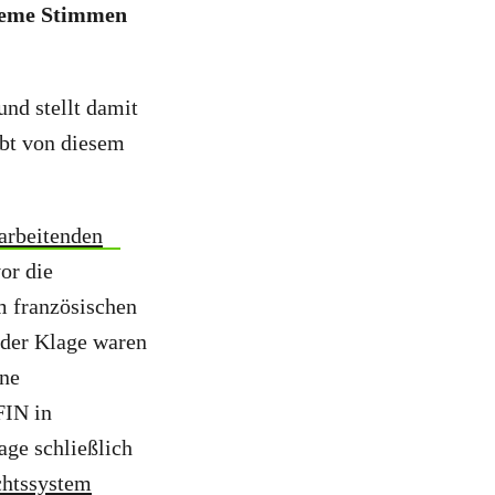
queme Stimmen
nd stellt damit
ibt von diesem
arbeitenden
or die
m französischen
 der Klage waren
ine
FIN in
ge schließlich
chtssystem