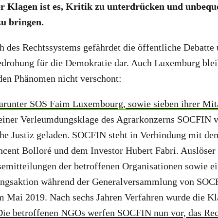
ser Klagen ist es, Kritik zu unterdrücken und unbe
u bringen.
 des Rechtssystems gefährdet die öffentliche Debatte u
Bedrohung für die Demokratie dar. Auch Luxemburg ble
den Phänomen nicht verschont:
arunter SOS Faim Luxembourg, sowie sieben ihrer Mit
einer Verleumdungsklage des Agrarkonzerns SOCFIN v
he Justiz geladen. SOCFIN steht in Verbindung mit de
ncent Bolloré und dem Investor Hubert Fabri. Auslöser
emitteilungen der betroffenen Organisationen sowie e
rungsaktion während der Generalversammlung von SOC
 Mai 2019. Nach sechs Jahren Verfahren wurde die Kla
Die betroffenen NGOs werfen SOCFIN nun vor, das Re