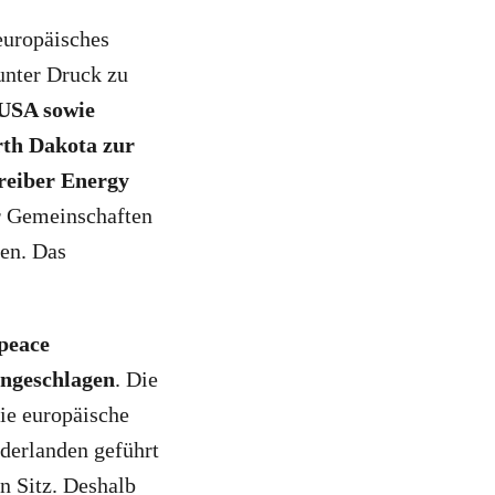
europäisches
unter Druck zu
 USA sowie
rth Dakota zur
reiber Energy
er Gemeinschaften
gen. Das
peace
ingeschlagen
. Die
die europäische
ederlanden geführt
n Sitz. Deshalb