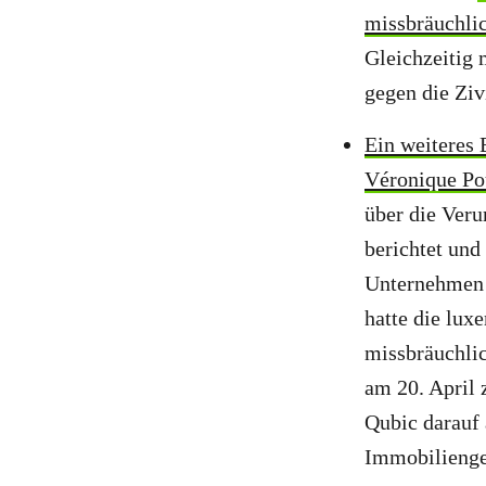
missbräuchlic
Gleichzeitig
gegen die Ziv
Ein weiteres 
Véronique Po
über die Veru
berichtet und
Unternehmen K
hatte die lux
missbräuchli
am 20. April 
Qubic darauf 
Immobilienges