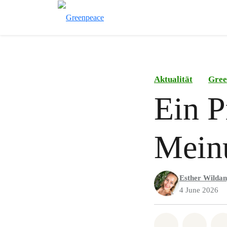
Aktualität
Gree
Ein P
Meinu
Esther Wilda
4 June 2026
Share on Wh
Share 