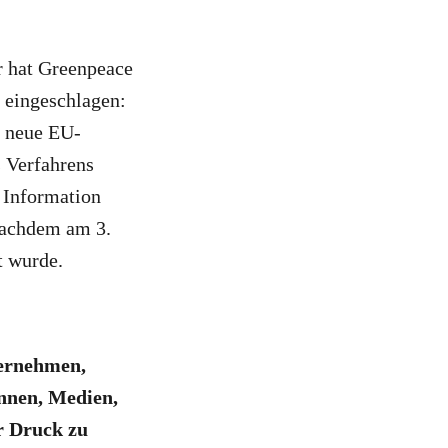
r hat Greenpeace
g eingeschlagen:
e neue EU-
 Verfahrens
 Information
 nachdem am 3.
t wurde.
ternehmen,
innen, Medien,
r Druck zu