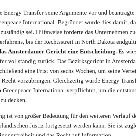
te Energy Transfer seine Argumente vor und beantragte
enpeace International. Begründet wurde dies damit, da
zuständig sei. Hilfsweise forderte das Unternehmen z
rfahrens, bis der Rechtsstreit in North Dakota endgülti
 das Amsterdamer Gericht eine Entscheidung.
Es wies
fer vollständig zurück. Das Bezirksgericht in Amsterd
hließend eine Frist von sechs Wochen, um seine Verte
 Recht vorzubringen. Gleichzeitig wurde Energy Trans
 Greenpeace International verpflichtet, um die entsta
 zu decken.
g ist von großer Bedeutung für den weiteren Verlauf d
rländischen Justiz fortgesetzt werden kann. Sie ist zugl
inungsfreiheit und das Recht auf Information.