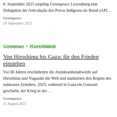
8. September 2025 empfing Greenpeace Luxemburg eine
Delegation der Articulação dos Povos Indígenas do Brasil (APIB),
der Dachorganisation der indigenen Bewegung in Brasilien. Vier
Greenpeace
Vertreter:innen – Dinamam Tuxá, Luana Kaingang, Otacir Pereira
19 September 2025
Figueiredo und Fabiano…
Greenpeace
Gerechtigkeit
Von Hiroshima bis Gaza: für den Frieden
einstehen
Vor 80 Jahren erschütterten die Atombombenabwürfe auf
Hiroshima und Nagasaki die Welt und markierten den Beginn des
nuklearen Zeitalters. 2025, während in Gaza ein Genozid
geschieht, der Krieg in der…
Greenpeace
11 August 2025