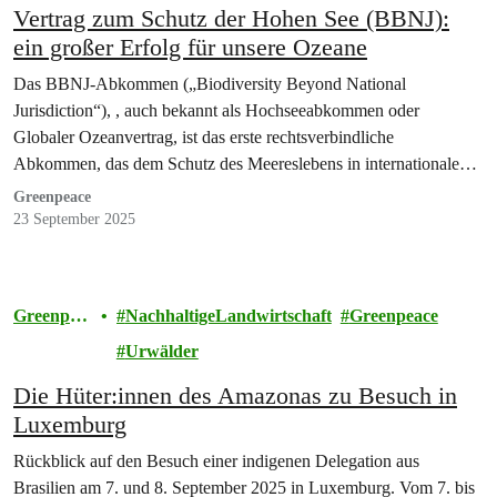
Vertrag zum Schutz der Hohen See (BBNJ):
ein großer Erfolg für unsere Ozeane
Das BBNJ-Abkommen („Biodiversity Beyond National
Jurisdiction“), , auch bekannt als Hochseeabkommen oder
Globaler Ozeanvertrag, ist das erste rechtsverbindliche
Abkommen, das dem Schutz des Meereslebens in internationalen
Gewässern gewidmet ist. Es…
Greenpeace
23 September 2025
Greenpea
NachhaltigeLandwirtschaft
Greenpeace
ce
Urwälder
Die Hüter:innen des Amazonas zu Besuch in
Luxemburg
Rückblick auf den Besuch einer indigenen Delegation aus
Brasilien am 7. und 8. September 2025 in Luxemburg. Vom 7. bis