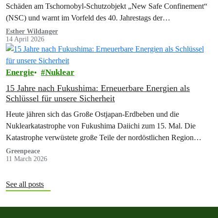
Schäden am Tschornobyl-Schutzobjekt „New Safe Confinement“
(NSC) und warnt im Vorfeld des 40. Jahrestags der…
Esther Wildanger
14 April 2026
Energie
Nuklear
15 Jahre nach Fukushima: Erneuerbare Energien als
Schlüssel für unsere Sicherheit
Heute jähren sich das Große Ostjapan-Erdbeben und die
Nuklearkatastrophe von Fukushima Daiichi zum 15. Mal. Die
Katastrophe verwüstete große Teile der nordöstlichen Region
Japans. Greenpeace spricht den Opfern und ihren…
Greenpeace
11 March 2026
See all posts