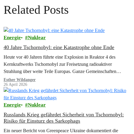
Related Posts
Energie
Nuklear
40 Jahre Tschornobyl: eine Katastrophe ohne Ende
Heute vor 40 Jahren führte eine Explosion in Reaktor 4 des
Kernkraftwerks Tschornobyl zur Freisetzung radioaktiver
Strahlung über weite Teile Europas. Ganze Gemeinschaften
mussten ihre Heimat verlassen, zurück blieb ein…
Esther Wildanger
26 April 2026
Energie
Nuklear
Russlands Krieg gefährdet Sicherheit von Tschornobyl:
Risiko für Einsturz des Sarkophags
Ein neuer Bericht von Greenpeace Ukraine dokumentiert die