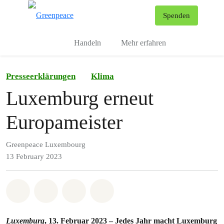
To
Spenden
Menu
Handeln
Mehr erfahren
Presseerklärungen
Klima
Luxemburg erneut
Europameister
Greenpeace Luxembourg
13 February 2023
Share on Whatsapp
Share on Facebook
Share via Email
Share on Bluesky
Luxemburg
, 13. Februar 2023 – Jedes Jahr macht Luxemburg