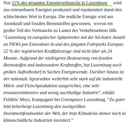
Nur
11% des gesamten Energieverbrauchs in Luxemburg
wird
aus erneuerbaren Energien produziert und repräsentiert damit den
schlechtesten Wert in Europa. Die restliche Energie wird aus
Atomkraft und fossilen Brennstoffen gewonnen, wovon ein
großer Teil des Verbrauchs zu Lasten des Verkehrssektors fällt.
“
Luxemburg ist europäischer Spitzenreiter mit der höchsten Anzahl
an PKWs pro Einwohner:in und des jüngsten Fuhrparks Europas:
22 % der registrierten Kraftfahrzeuge sind nicht älter als 24
Monate. Aufgrund der niedrigeren Besteuerung von fossilen
Brennstoffen und insbesondere Kraftstoffen, hat Luxemburg noch
großen Aufholbedarf in Sachen Energiewende. Darüber hinaus ist
der nationale Agrarsektor weiterhin sehr stark auf die industrielle
Milch- und Fleischproduktion ausgerichtet, eine sehr
ressourcenintensive und wenig nachhaltige Industrie
“, erklärt
Frédéric Meys, Kampagner bei Greenpeace Luxemburg. “
Zu guter
letzt beherbergt Luxemburg den zweitgrößten
Investmentfondssektor der Welt, der trotz Klimakrise immer noch in
klimaschädliche Industrien investiert
.”