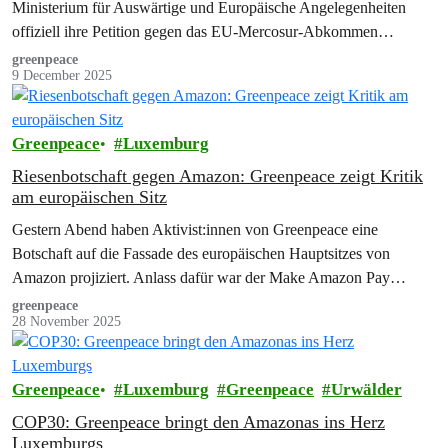
Ministerium für Auswärtige und Europäische Angelegenheiten
offiziell ihre Petition gegen das EU-Mercosur-Abkommen
überreicht. Die Übergabe erfolgte im Rahmen eines…
greenpeace
9 December 2025
Greenpeace
Luxemburg
Riesenbotschaft gegen Amazon: Greenpeace zeigt Kritik
am europäischen Sitz
Gestern Abend haben Aktivist:innen von Greenpeace eine
Botschaft auf die Fassade des europäischen Hauptsitzes von
Amazon projiziert. Anlass dafür war der Make Amazon Pay
Day…
greenpeace
28 November 2025
Greenpeace
Luxemburg
Greenpeace
Urwälder
COP30: Greenpeace bringt den Amazonas ins Herz
Luxemburgs