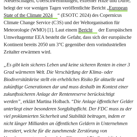
Niederschlägen, Überschwemmungen, extremer Hitze und Dürre,
belegt der vor wenigen Tagen veröffentlichte Bericht „
European
State of the Climate 2024
“ (ESOTC 2024) des Copernicus
Climate Change Service (C3S) und der Weltorganisation für
Meteorologie (WMO) [1]. Laut einem
Bericht
der Europäischen
Umweltagentur EEA besteht die Gefahr, dass sich der europäische
Kontinent bereits 2050 um 3°C gegenüber dem vorindustriellen
Zeitalter erwärmen wird.
„Es gibt kein sicheres Leben und keine sicheren Renten in einer 3
Grad wärmeren Welt. Die Verschärfung der Klima- oder
Biodiversitätskrise stellt ein erhebliches Risiko für aktuelle und
zukünftige Generationen dar und muss deshalb im Kontext einer
zukunftssicheren Anlage der Rentenreserve berücksichtigt
werden”,
erklärt Martina Holbach. “
Die Anlage öffentlicher Gelder
unterliegt einer besonderen Sorgfaltspflicht. Der FDC muss zu der
viel proklamierten Sicherheit und Stabilität beitragen, indem er
nicht länger Milliarden an öffentlichen Geldern in Unternehmen
investiert, welche für die zunehmende Zerstörung von