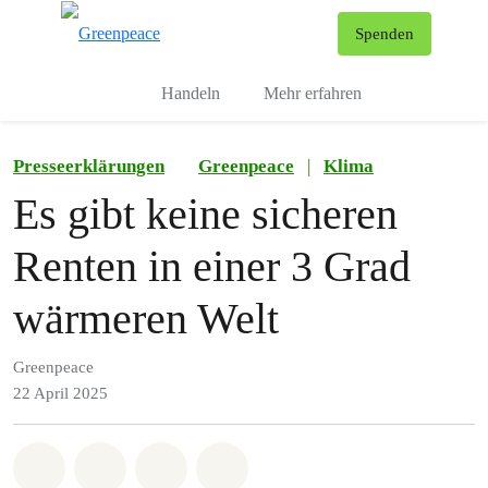
To
Spenden
Menu
Handeln
Mehr erfahren
Presseerklärungen
Greenpeace
|
Klima
​​Es gibt keine sicheren
Renten in einer 3 Grad
wärmeren Welt
Greenpeace
22 April 2025
Share on Whatsapp
Share on Facebook
Share via Email
Share on Bluesky