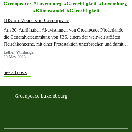
Greenpeace
Luxemburg
Gerechtigkeit
Luxemburg
Klimawandel
Gerechtigkeit
JBS im Visier von Greenpeace
Am 30. April haben Aktivist:innen von Greenpeace Niederlande
die Generalversammlung von JBS, einem der weltweit größten
Fleischkonzerne, mit einer Protestaktion unterbrochen und damit
für ihre Annullierung gesorgt. Parallel dazu…
Esther Wildanger
20 May 2026
See all posts
Greenpeace Luxembourg