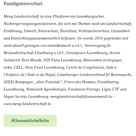
Paradigmenwechsel.
Meng Landwirtschaft ist eine Plattform von luxemburgischer
Nichtregierungsorganisationen, die sich mit Themen rund um Landwirtschaft,
Ernährung, Umwelt, Naturschutz, Tierschutz, Verbraucherschutz, Gesundheit
und Entwicklungszusammenarbeit befassen. Sie wurde 2010 gegründet und
wird aktuell getragen von natur&ëmwelt a.s.b.l., Vereenegung fir
Biolandwirtschaft Lëtzebuerg a.s.b.l., Greenpeace Luxembourg, Action
Solidarité Tiers Monde, SOS Faim Luxembourg, Mouvement écologique,
etika, CELL, Slow Food Luxembourg, Cercle de Coopération, Aide à
l‘Enfance de l‘Inde et du Népal, Lëtzebuerger Landesverband fir Beienzuucht,
SEED, Kampagne „ohne Pestizide“, Frères des Hommes, Foodsharing
Luxembourg, Netzwierk Agroökologie, Fondation Partage, Ligue CTF und
Vegan Society Luxembourg.
menglandwirtschaft@naturemwelt.lu
–
www.meng-landwirtschaft.lu
#
EhrenamtlicheHelfer