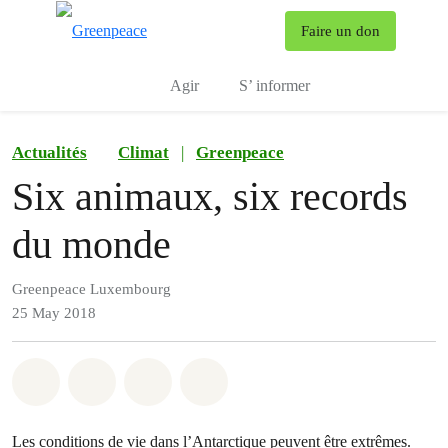
To
Faire un don
Menu
Agir
S’ informer
Actualités
Climat
|
Greenpeace
Six animaux, six records
du monde
Greenpeace Luxembourg
25 May 2018
Share on Whatsapp
Share on Facebook
Share via Email
Share on Bluesky
Les conditions de vie dans l’Antarctique peuvent être extrêmes.