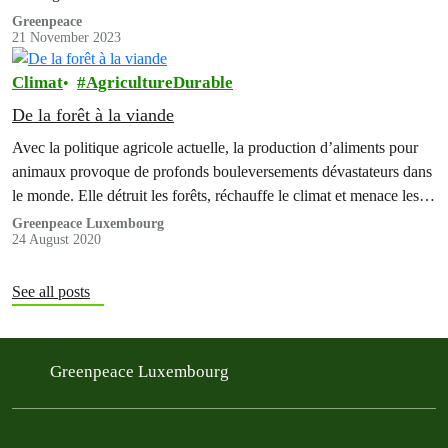
Greenpeace
21 November 2023
Climat
AgricultureDurable
De la forêt à la viande
Avec la politique agricole actuelle, la production d’aliments pour
animaux provoque de profonds bouleversements dévastateurs dans
le monde. Elle détruit les forêts, réchauffe le climat et menace les
peuples indigènes.…
Greenpeace Luxembourg
24 August 2020
See all posts
Greenpeace Luxembourg