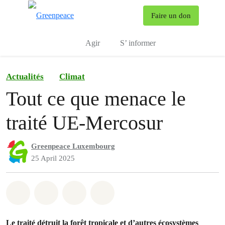
To
Faire un don
Menu
Agir
S’ informer
Actualités
Climat
Tout ce que menace le
traité UE-Mercosur
Greenpeace Luxembourg
25 April 2025
Share on Whatsapp
Share on Facebook
Share via Email
Share on Bluesky
Le traité détruit la forêt tropicale et d’autres écosystèmes