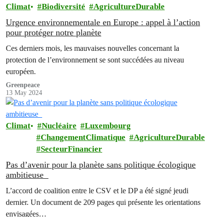
Climat
Biodiversité
AgricultureDurable
Urgence environnementale en Europe : appel à l’action
pour protéger notre planète
Ces derniers mois, les mauvaises nouvelles concernant la
protection de l’environnement se sont succédées au niveau
européen.
Greenpeace
13 May 2024
Climat
Nucléaire
Luxembourg
ChangementClimatique
AgricultureDurable
SecteurFinancier
Pas d’avenir pour la planète sans politique écologique
ambitieuse
L’accord de coalition entre le CSV et le DP a été signé jeudi
dernier. Un document de 209 pages qui présente les orientations
envisagées…