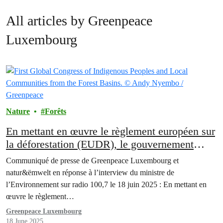
All articles by Greenpeace
Luxembourg
Nature
Forêts
En mettant en œuvre le règlement européen sur
la déforestation (EUDR), le gouvernement
luxembourgeois sous-estime l’urgence de la
Communiqué de presse de Greenpeace Luxembourg et
lutte contre la déforestation
natur&ëmwelt en réponse à l’interview du ministre de
l’Environnement sur radio 100,7 le 18 juin 2025 : En mettant en
œuvre le règlement…
Greenpeace Luxembourg
18 June 2025