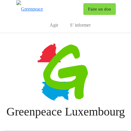
To
Faire un don
Menu
Agir
S’ informer
Greenpeace Luxembourg