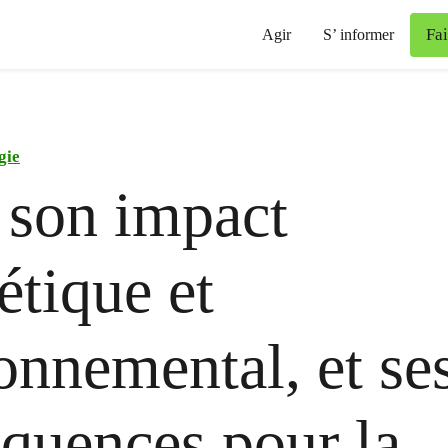
Fa
Agir
S’ informer
gie
 son impact
étique et
onnemental, et se
quences pour la