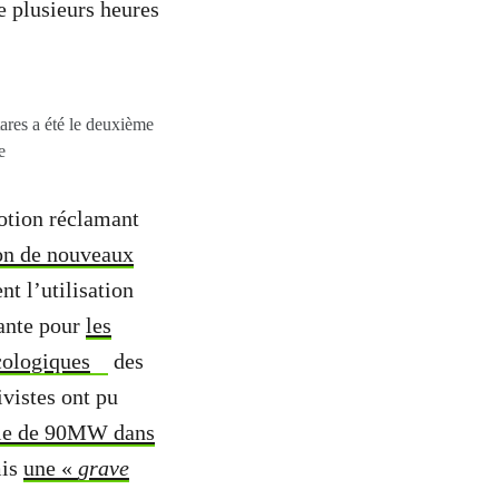
e plusieurs heures
ares a été le deuxième
e
otion réclamant
ion de nouveaux
nt l’utilisation
sante pour
les
cologiques
des
vistes ont pu
elle de 90MW dans
mis
une «
grave