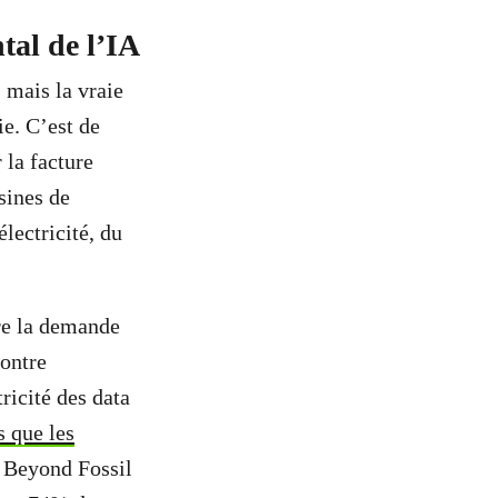
tal de l’IA
 mais la vraie
ie. C’est de
 la facture
sines de
lectricité, du
re la demande
contre
ricité des data
s que les
r Beyond Fossil