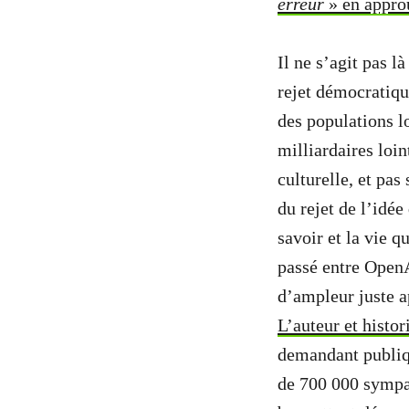
erreur
» en approu
Il ne s’agit pas 
rejet démocratiqu
des populations lo
milliardaires loi
culturelle, et pa
du rejet de l’idée
savoir et la vie 
passé entre OpenAI
d’ampleur juste a
L’auteur et histo
demandant publiq
de 700 000 sympat