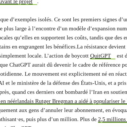
vant le projet
.
là que d’exemples isolés. Ce sont les premiers signes 
e plus large à l’encontre d’un modèle d’expansion num
cales qu’elles en supportent les coûts, tandis que des e
ntains en engrangent les bénéfices.La résistance devien
s simplement locale. L’action de boycott
QuitGPT
est 
 que ChatGPT aurait dû devenir le cadre de référence pou
quotidienne. Le mouvement est explicitement né en réact
 et le ministère de la défense des États-Unis, et a pris
près, quand ces derniers ont bombardé l’Iran en soutien
rien néérlandais Rutger Bregman a aidé à populariser le
uement aux gens d’annuler leur abonnement, en évoqua
hisant·es, puis plus d’un million. Plus de
2,5 millions 