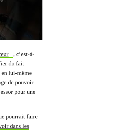
teur
, c’est-à-
ier du fait
t en lui-même
age de pouvoir
 essor pour une
ue pourrait faire
voir dans les