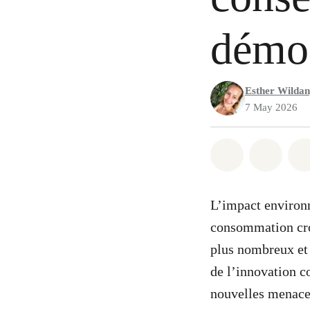
démoc
Esther Wilda
7 May 2026
Share on Wh
Share 
L’impact environn
consommation cro
plus nombreux et 
de l’innovation co
nouvelles menaces