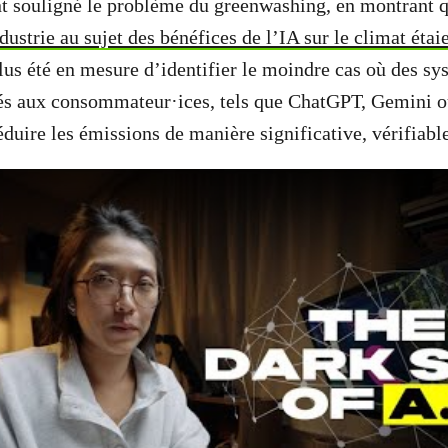
nt souligné le problème du greenwashing, en montrant 
ustrie au sujet des bénéfices de l’IA sur le climat étai
lus été en mesure d’identifier le moindre cas où des s
nés aux consommateur·ices, tels que ChatGPT, Gemini o
duire les émissions de manière significative, vérifiable