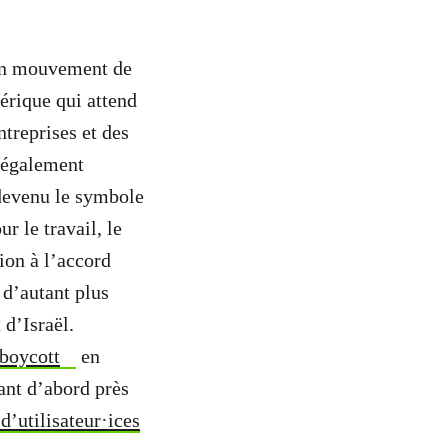
d’un mouvement de
érique qui attend
ntreprises et des
t également
devenu le symbole
r le travail, le
ion à l’accord
 d’autant plus
 d’Israël.
 boycott
en
nt d’abord près
d’utilisateur·ices