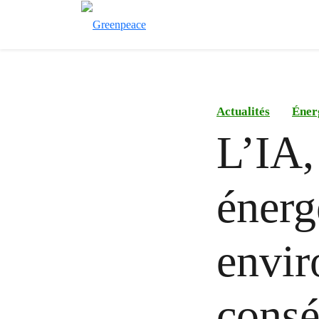
Actualités
Éner
L’IA,
énerg
envir
consé