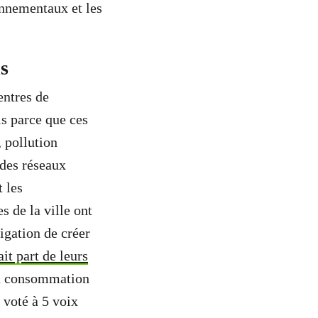
onnementaux et les
ns
entres de
is parce que ces
 pollution
 des réseaux
t les
es de la ville ont
igation de créer
it part de leurs
 la consommation
 voté à 5 voix