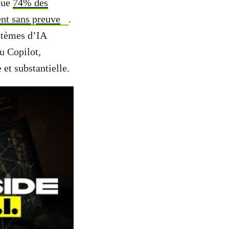
que
74% des
ent sans preuve
.
ystèmes d’IA
u Copilot,
 et substantielle.