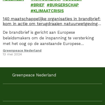
BRIEF
BURGERSCHAP
KLIMAATCRISIS
140 maatschappelijke organisaties in brandbrief:
kom in actie om terugdraaien natuurwetgeving
te stoppen
De brandbrief is gericht aan Europese
beleidsmakers om de inspanning te versterking
met het oog op de aanstaande Europese
verkiezingen.
Greenpeace Nederland
13 mei 2024
Greenpeace Nederland