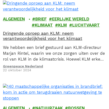
ALGEMEEN
BRIEF
EERLIJKE WERELD
KLIMAAT
KLM
LUCHTVAART
Dringende oproep aan KLM: neem
verantwoordelijkheid voor het klimaat
We hebben een brief gestuurd aan KLM-directeur
Marjan Rintel, waarin we onze zorgen uiten over de
rol van KLM in de klimaatcrisis. Hoewel KLM erkent
dat het minder moet vervuilen, zien we in de
Greenpeace Nederland
22 oktober 2024
praktijk te weinig actie. Daarom vragen we KLM om
echte stappen te zetten richting een duurzame
toekomst.
ALGEMEEN
NATUURZAAK
BOSSEN