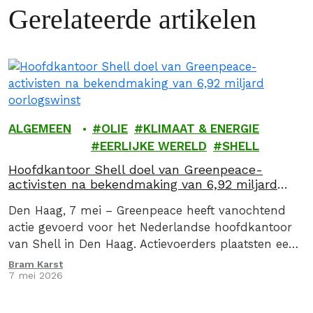
Gerelateerde artikelen
ALGEMEEN
OLIE
KLIMAAT & ENERGIE
EERLIJKE WERELD
SHELL
Hoofdkantoor Shell doel van Greenpeace-
activisten na bekendmaking van 6,92 miljard
oorlogswinst
Den Haag, 7 mei – Greenpeace heeft vanochtend
actie gevoerd voor het Nederlandse hoofdkantoor
van Shell in Den Haag. Actievoerders plaatsten een
drie meter hoge zuil met daarop de oorlogswinst…
Bram Karst
7 mei 2026