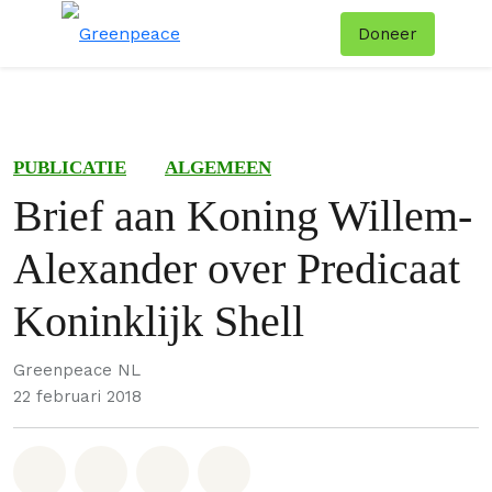
Doneer
Menu
Zoe
PUBLICATIE
ALGEMEEN
Brief aan Koning Willem-
Alexander over Predicaat
Koninklijk Shell
Greenpeace NL
22 februari 2018
Deel op Whatsapp
Deel op Facebook
Deel via Email
Share on Bluesky