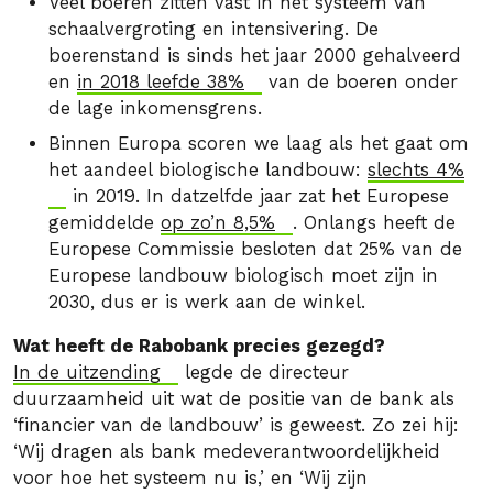
Veel boeren zitten vast in het systeem van
schaalvergroting en intensivering. De
boerenstand is sinds het jaar 2000 gehalveerd
en
in 2018 leefde 38%
van de boeren onder
de lage inkomensgrens.
Binnen Europa scoren we laag als het gaat om
het aandeel biologische landbouw:
slechts 4%
in 2019. In datzelfde jaar zat het Europese
gemiddelde
op zo’n 8,5%
. Onlangs heeft de
Europese Commissie besloten dat 25% van de
Europese landbouw biologisch moet zijn in
2030, dus er is werk aan de winkel.
Wat heeft de Rabobank precies gezegd?
In de uitzending
legde de directeur
duurzaamheid uit wat de positie van de bank als
‘financier van de landbouw’ is geweest. Zo zei hij:
‘Wij dragen als bank medeverantwoordelijkheid
voor hoe het systeem nu is,’ en ‘Wij zijn