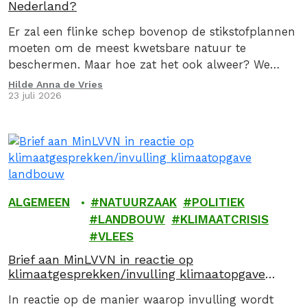
Nederland?
Er zal een flinke schep bovenop de stikstofplannen
moeten om de meest kwetsbare natuur te
beschermen. Maar hoe zat het ook alweer? We
geven je graag een stoomcursus
Hilde Anna de Vries
23 juli 2026
stikstofproblematiek.
ALGEMEEN
NATUURZAAK
POLITIEK
LANDBOUW
KLIMAATCRISIS
VLEES
Brief aan MinLVVN in reactie op
klimaatgesprekken/invulling klimaatopgave
landbouw
In reactie op de manier waarop invulling wordt