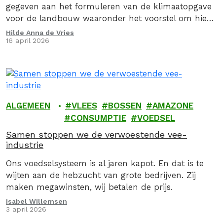
gegeven aan het formuleren van de klimaatopgave
voor de landbouw waaronder het voorstel om hier
via een convenant invulling aan te geven, stuurden
Hilde Anna de Vries
16 april 2026
we op 16 april 2026, samen met de Caring Farmers
en 9 andere organsiaties een kritische brief aan de
Minister van Landbouw, Visserij, Voedselzekerheid…
ALGEMEEN
VLEES
BOSSEN
AMAZONE
CONSUMPTIE
VOEDSEL
Samen stoppen we de verwoestende vee-
industrie
Ons voedselsysteem is al jaren kapot. En dat is te
wijten aan de hebzucht van grote bedrijven. Zij
maken megawinsten, wij betalen de prijs.
Isabel Willemsen
3 april 2026