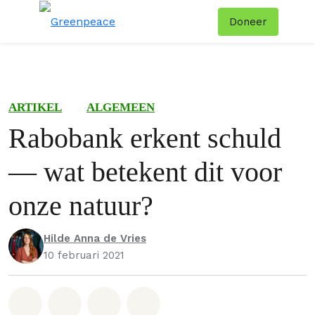
Doneer
Menu
Zoe
ARTIKEL
ALGEMEEN
Rabobank erkent schuld
— wat betekent dit voor
onze natuur?
Hilde Anna de Vries
10 februari 2021
Deel op Whatsapp
Deel op Facebook
Deel via Email
Share on Bluesky