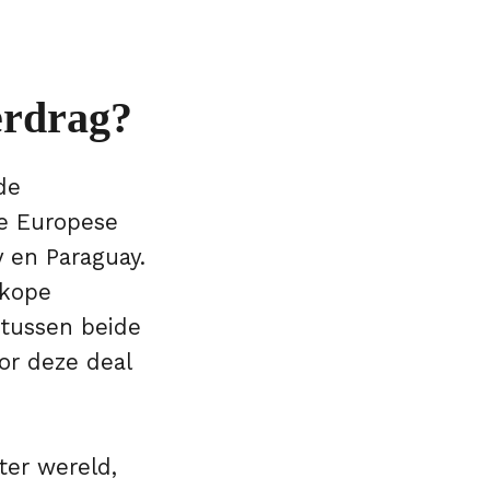
erdrag?
de
e Europese
 en Paraguay.
dkope
 tussen beide
or deze deal
 ter wereld,