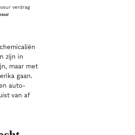
osur
 chemicaliën
 zijn in
ijn, maar met
rika gaan.
 en auto-
ist van af
echt