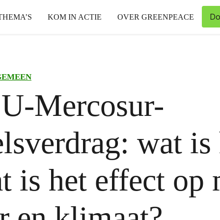
Do
THEMA’S
KOM IN ACTIE
OVER GREENPEACE
GEMEEN
EU-Mercosur-
lsverdrag: wat is 
t is het effect op
r en klimaat?