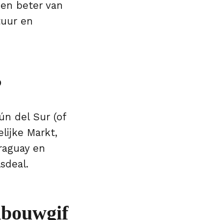
den beter van
tuur en
?
ún del Sur (of
lijke Markt,
araguay en
sdeal.
dbouwgif