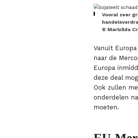
Vooral zeer gr
handelsverdr
© Marizilda C
Vanuit Europa
naar de Merco
Europa inmidde
deze deal mog
Ook zullen mee
onderdelen naa
moeten.
EU-Merc