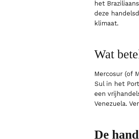
het Braziliaan
deze handelsd
klimaat.
Wat bete
Mercosur (of M
Sul in het Por
een vrijhandel
Venezuela. Ve
De hande