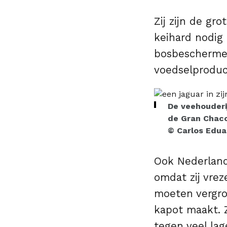
Zij zijn de gr
keihard nodig
bosbeschermers
voedselproduc
De veehouderi
de Gran Chaco
© Carlos Edua
Ook Nederland
omdat zij vre
moeten vergro
kapot maakt. 
tegen veel la