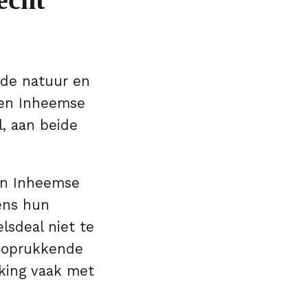
 de natuur en
 en Inheemse
, aan beide
an Inheemse
ens hun
sdeal niet te
e oprukkende
lking vaak met