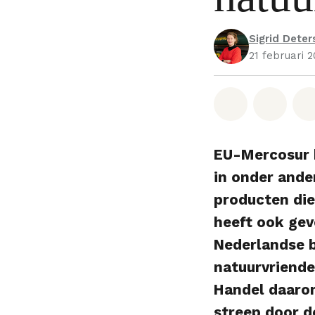
Sigrid Deter
21 februari 
Deel op W
Deel 
EU-Mercosur h
in onder ande
producten die
heeft ook gev
Nederlandse b
natuurvriende
Handel daarom
streep door d