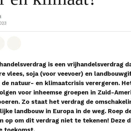
s
2023
hatsapp
op Facebook
Deel via Email
Share on Bluesky
andelsverdrag is een vrijhandelsverdrag d
re vlees, soja (voor veevoer) en landbouwgif
 de natuur- en klimaatcrisis verergeren. He
olgen voor inheemse groepen in Zuid-Amer
oeren. Zo staat het verdrag de omschakeli
lijke landbouw in Europa in de weg. Roep d
 op om dit verdrag niet te tekenen! Deze d
e toekomst.