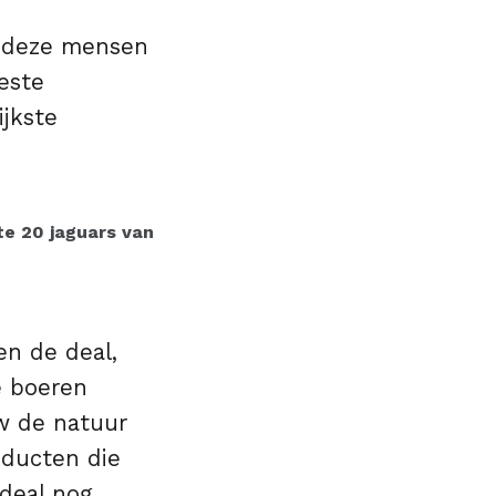
we deze mensen
este
ijkste
te 20 jaguars van
en de deal,
e boeren
w de natuur
oducten die
deal nog