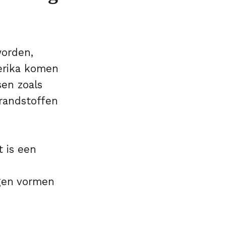
worden,
merika komen
sen zoals
brandstoffen
 is een
ngen vormen