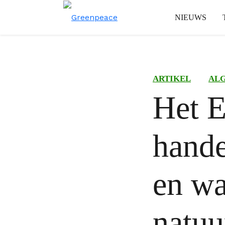
NIEUWS
ARTIKEL
AL
Het 
hande
en wa
natuu