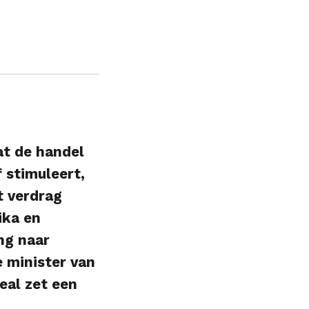
at de handel
 stimuleert,
t verdrag
ika en
ng naar
e minister van
eal zet een