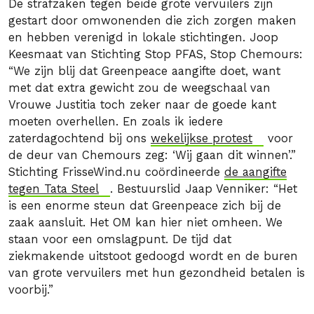
De strafzaken tegen beide grote vervuilers zijn
gestart door omwonenden die zich zorgen maken
en hebben verenigd in lokale stichtingen. Joop
Keesmaat van Stichting Stop PFAS, Stop Chemours:
“We zijn blij dat Greenpeace aangifte doet, want
met dat extra gewicht zou de weegschaal van
Vrouwe Justitia toch zeker naar de goede kant
moeten overhellen. En zoals ik iedere
zaterdagochtend bij ons
wekelijkse protest
voor
de deur van Chemours zeg: ‘Wij gaan dit winnen’.”
Stichting FrisseWind.nu coördineerde
de aangifte
tegen Tata Steel
. Bestuurslid Jaap Venniker: “Het
is een enorme steun dat Greenpeace zich bij de
zaak aansluit. Het OM kan hier niet omheen. We
staan voor een omslagpunt. De tijd dat
ziekmakende uitstoot gedoogd wordt en de buren
van grote vervuilers met hun gezondheid betalen is
voorbij.”