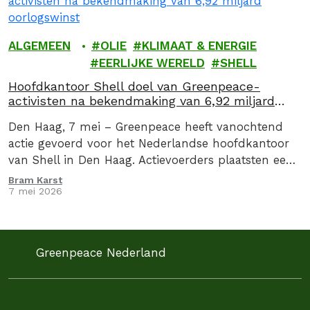
ALGEMEEN
OLIE
KLIMAAT & ENERGIE
EERLIJKE WERELD
SHELL
Hoofdkantoor Shell doel van Greenpeace-
activisten na bekendmaking van 6,92 miljard
oorlogswinst
Den Haag, 7 mei – Greenpeace heeft vanochtend
actie gevoerd voor het Nederlandse hoofdkantoor
van Shell in Den Haag. Actievoerders plaatsten een
drie meter hoge zuil met daarop de oorlogswinst…
Bram Karst
7 mei 2026
Greenpeace Nederland