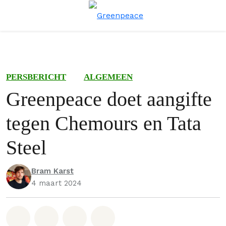
Menu
Zoe
PERSBERICHT
ALGEMEEN
Greenpeace doet aangifte
tegen Chemours en Tata
Steel
Bram Karst
4 maart 2024
Deel op Whatsapp
Deel op Facebook
Deel via Email
Share on Bluesky