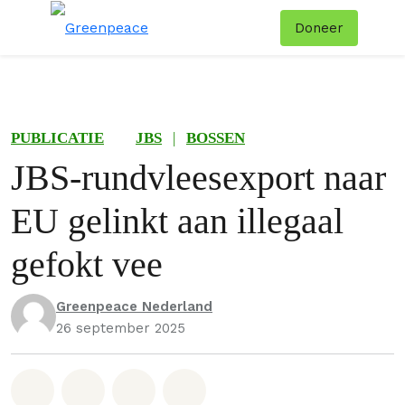
Doneer
Menu
Zoe
PUBLICATIE
JBS
|
BOSSEN
JBS-rundvleesexport naar
EU gelinkt aan illegaal
gefokt vee
Greenpeace Nederland
26 september 2025
Deel op Whatsapp
Deel op Facebook
Deel via Email
Share on Bluesky