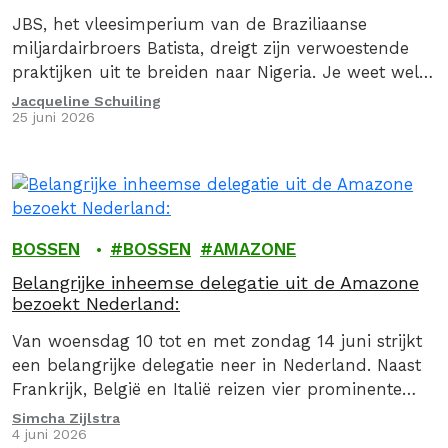
JBS, het vleesimperium van de Braziliaanse
miljardairbroers Batista, dreigt zijn verwoestende
praktijken uit te breiden naar Nigeria. Je weet wel,
het land waar oliemultinational Shell mensen en
Jacqueline Schuiling
25 juni 2026
milieu zwaar vervuild achterliet. Greenpeace
waarschuwde JBS vorig jaar al: nu jullie
hoofdkantoor in Nederland zit, gelden Nederlandse
wetten. Met jouw steun zullen we het bedrijf
daaraan houden.
BOSSEN
BOSSEN
AMAZONE
Belangrijke inheemse delegatie uit de Amazone
bezoekt Nederland:
Van woensdag 10 tot en met zondag 14 juni strijkt
een belangrijke delegatie neer in Nederland. Naast
Frankrijk, België en Italië reizen vier prominente
Inheemse leiders uit Brazilië naar ons…
Simcha Zijlstra
4 juni 2026