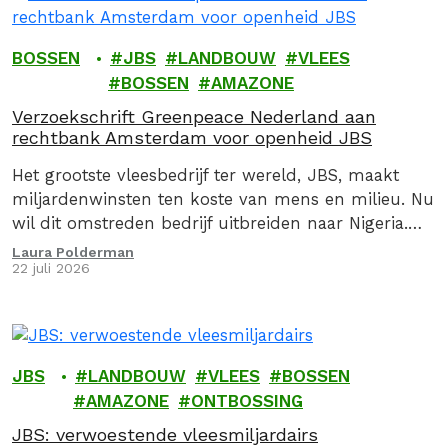
BOSSEN
JBS
LANDBOUW
VLEES
BOSSEN
AMAZONE
Verzoekschrift Greenpeace Nederland aan
rechtbank Amsterdam voor openheid JBS
Het grootste vleesbedrijf ter wereld, JBS, maakt
miljardenwinsten ten koste van mens en milieu. Nu
wil dit omstreden bedrijf uitbreiden naar Nigeria.
Wij kunnen en willen niet toekijken hoe JBS deze
Laura Polderman
22 juli 2026
verwoestende plannen vanuit Nederland uitrolt.
Daarom zetten we juridische stappen.
JBS
LANDBOUW
VLEES
BOSSEN
AMAZONE
ONTBOSSING
JBS: verwoestende vleesmiljardairs