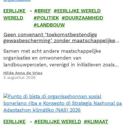
EERLIJKE
BRIEF
EERLIJKE WERELD
WERELD
POLITIEK
DUURZAAMHEID
LANDBOUW
Geen convenant ‘toekomstbestendige
gewasbescherming’ zonder maatschappelijke
organisaties
Samen met acht andere maatschappelijke
organisaties en omwonenden van
landbouwpercelen, verenigd in initiatieven zoals
AARDige Buren, roepen we staatssecretaris Erkens
Hilde Anna de Vries
3 augustus 2026
op om per direct te stoppen met het Convenant
toekomstbestendige gewasbescherming. Omdat het
convenant door geen enkele maatschappelijke
partij is ondertekend, ontbreekt het aan draagvlak
in de samenleving.
EERLIJKE
EERLIJKE WERELD
KLIMAAT