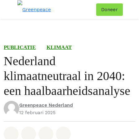
Doneer
Menu
Zoe
PUBLICATIE
KLIMAAT
Nederland
klimaatneutraal in 2040:
een haalbaarheidsanalyse
Greenpeace Nederland
12 februari 2025
Deel op Whatsapp
Deel op Facebook
Deel via Email
Share on Bluesky