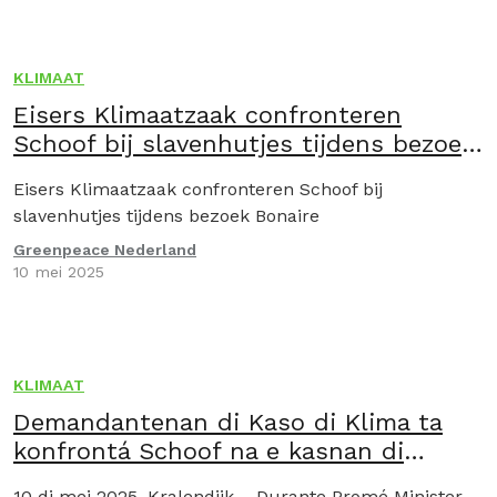
KLIMAAT
Eisers Klimaatzaak confronteren
Schoof bij slavenhutjes tijdens bezoek
Bonaire
Eisers Klimaatzaak confronteren Schoof bij
slavenhutjes tijdens bezoek Bonaire
Greenpeace Nederland
10 mei 2025
KLIMAAT
Demandantenan di Kaso di Klima ta
konfrontá Schoof na e kasnan di
katibu durante bishita na Boneiru
10 di mei 2025, Kralendijk – Durante Promé Minister