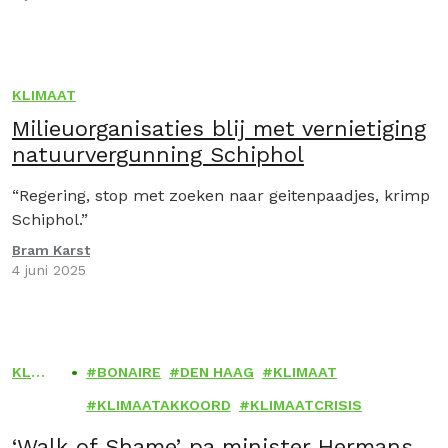
KLIMAAT
Milieuorganisaties blij met vernietiging
natuurvergunning Schiphol
“Regering, stop met zoeken naar geitenpaadjes, krimp
Schiphol.”
Bram Karst
4 juni 2025
KLI
BONAIRE
DEN HAAG
KLIMAAT
MAA
KLIMAATAKKOORD
KLIMAATCRISIS
T
‘Walk of Shame’ pa minister Hermans