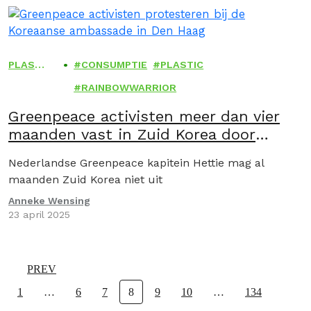
PLASTI
CONSUMPTIE
PLASTIC
C
RAINBOWWARRIOR
Greenpeace activisten meer dan vier
maanden vast in Zuid Korea door
spandoek voor plastic verdrag
Nederlandse Greenpeace kapitein Hettie mag al
maanden Zuid Korea niet uit
Anneke Wensing
23 april 2025
PREV
1
…
6
7
8
9
10
…
134