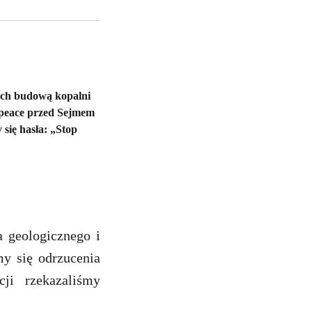
ych budową kopalni
enpeace przed Sejmem
 się hasła: „Stop
a geologicznego i
y się odrzucenia
ji rzekazaliśmy