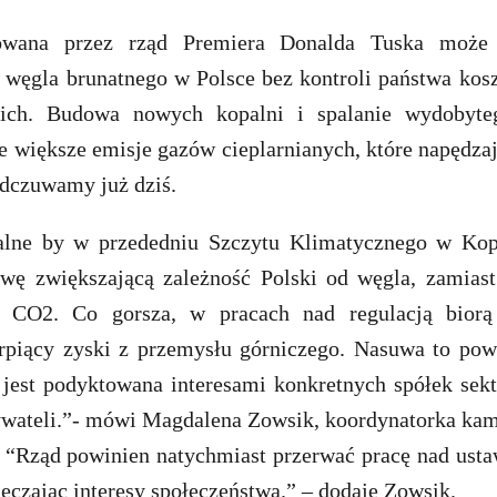
owana przez rząd Premiera Donalda Tuska może
i węgla brunatnego w Polsce bez kontroli państwa kos
kich. Budowa nowych kopalni i spalanie wydobyte
e większe emisje gazów cieplarnianych, które napędza
odczuwamy już dziś.
alne by w przededniu Szczytu Klimatycznego w Kop
awę zwiększającą zależność Polski od węgla, zamiast
i CO2. Co gorsza, w pracach nad regulacją biorą
rpiący zyski z przemysłu górniczego. Nasuwa to pow
jest podyktowana interesami konkretnych spółek sekt
ywateli.”- mówi Magdalena Zowsik, koordynatorka ka
. “Rząd powinien natychmiast przerwać pracę nad ustaw
eczając interesy społeczeństwa.” – dodaje Zowsik.