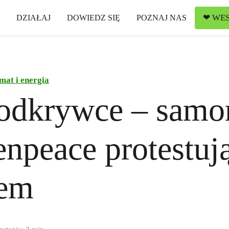
❤ WES
DZIAŁAJ
DOWIEDZ SIĘ
POZNAJ NAS
mat i energia
 odkrywce – samo
enpeace protestuj
em