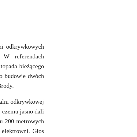
lni odkrywkowych
. W referendach
stopada bieżącego
ko budowie dwóch
Brody.
palni odkrywkowej
, czemu jasno dali
żu 200 metrowych
elektrowni. Głos