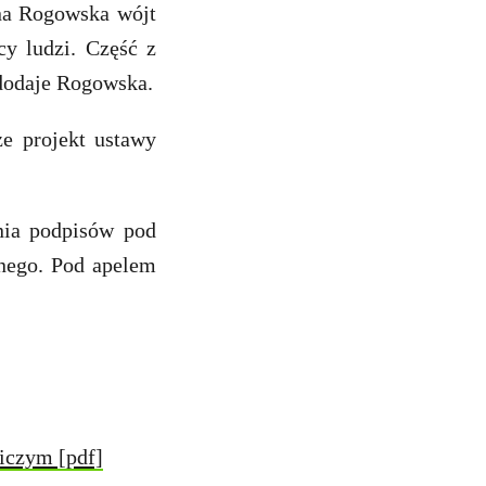
ena Rogowska wójt
cy ludzi. Część z
– dodaje Rogowska.
e projekt ustawy
nia podpisów pod
nego. Pod apelem
iczym [pdf]