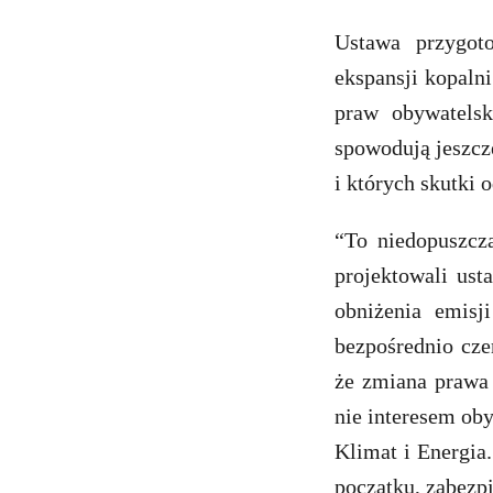
Ustawa przygot
ekspansji kopaln
praw obywatels
spowodują jeszcz
i których skutki 
“To niedopuszcz
projektowali ust
obniżenia emisj
bezpośrednio cze
że zmiana prawa 
nie interesem ob
Klimat i Energia
początku, zabezpi