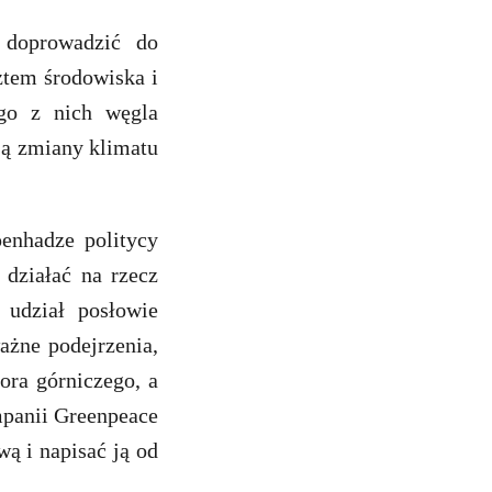
 doprowadzić do
ztem środowiska i
go z nich węgla
ją zmiany klimatu
enhadze politycy
 działać na rzecz
 udział posłowie
ażne podejrzenia,
ora górniczego, a
mpanii Greenpeace
ą i napisać ją od