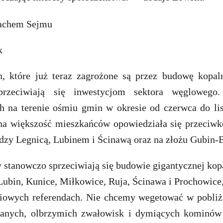
k
, które już teraz zagrożone są przez budowę kopa
przeciwiają się inwestycjom sektora węglowego
 na terenie ośmiu gmin w okresie od czerwca do li
na większość mieszkańców opowiedziała się przeciw
zy Legnicą, Lubinem i Ścinawą oraz na złożu Gubin-
 stanowczo sprzeciwiają się budowie gigantycznej ko
Lubin, Kunice, Miłkowice, Ruja, Ścinawa i Prochowice
iowych referendach. Nie chcemy wegetować w pobli
ianych, olbrzymich zwałowisk i dymiących kominów 