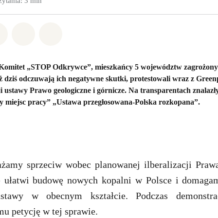
zytania: 3 min
w Whatsapp
pnij w Facebook
Udostępnij w Twitter
Udostępnij przez Email
Udostępnij w Bluesky
y Komitet „STOP Odkrywce”, mieszkańcy 5 województw zagrożon
już dziś odczuwają ich negatywne skutki, protestowali wraz z Gre
i ustawy Prawo geologiczne i górnicze. Na transparentach znalazły
 miejsc pracy” „Ustawa przegłosowana-Polska rozkopana”.
żamy sprzeciw wobec planowanej ilberalizacji Praw
re ułatwi budowę nowych kopalni w Polsce i domagam
stawy w obecnym kształcie. Podczas demonstrac
u petycję w tej sprawie.