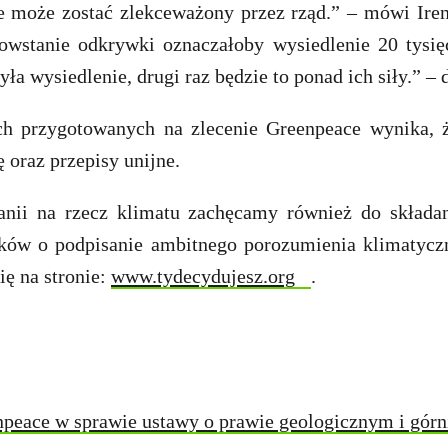
e może zostać zlekceważony przez rząd.” – mówi Ir
wstanie odkrywki oznaczałoby wysiedlenie 20 tysię
żyła wysiedlenie, drugi raz będzie to ponad ich siły.” 
ch przygotowanych na zlecenie Greenpeace wynika, ż
 oraz przepisy unijne.
ii na rzecz klimatu zachęcamy również do składa
yków o podpisanie ambitnego porozumienia klimatycz
ię na stronie:
www.tydecydujesz.org
.
peace w sprawie ustawy o prawie geologicznym i górn