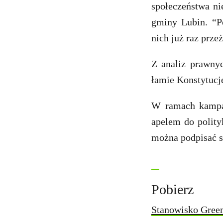
społeczeństwa ni
gminy Lubin. “Po
nich już raz prze
Z analiz prawny
łamie Konstytucję
W ramach kampan
apelem do polit
można podpisać s
Pobierz
Stanowisko Green