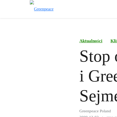
Aktualności
Kli
Stop
i Gre
Sejm
Greenpeace Poland