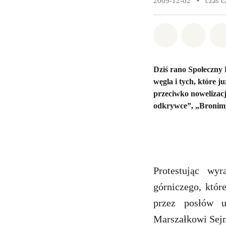
2009-12-02
•
czas c
Udostępnij 
Udostę
Dziś rano Społeczn
węgla i tych, które 
przeciwko nowelizacj
odkrywce”, „Bronimy
Protestując wyra
górniczego, któ
przez posłów u
Marszałkowi Sejm