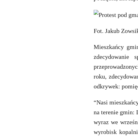
Fot. Jakub Zowsi
Mieszkańcy gmin
zdecydowanie s
przeprowadzonych
roku, zdecydowa
odkrywek: pomięd
“Nasi mieszkańcy
na terenie gmin: 
wyraz we wrześn
wyrobisk kopaln