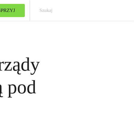
PRZYJ
Szuk
rządy
ą pod