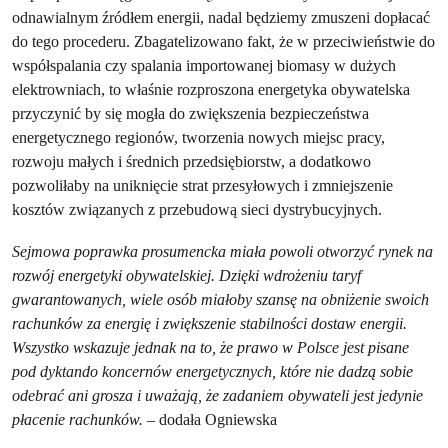
odnawialnym źródłem energii, nadal będziemy zmuszeni dopłacać
do tego procederu. Zbagatelizowano fakt, że w przeciwieństwie do
współspalania czy spalania importowanej biomasy w dużych
elektrowniach, to właśnie rozproszona energetyka obywatelska
przyczynić by się mogła do zwiększenia bezpieczeństwa
energetycznego regionów, tworzenia nowych miejsc pracy,
rozwoju małych i średnich przedsiębiorstw, a dodatkowo
pozwoliłaby na uniknięcie strat przesyłowych i zmniejszenie
kosztów związanych z przebudową sieci dystrybucyjnych.
Sejmowa poprawka prosumencka miała powoli otworzyć rynek na
rozwój energetyki obywatelskiej. Dzięki wdrożeniu taryf
gwarantowanych, wiele osób miałoby szansę na obniżenie swoich
rachunków za energię i zwiększenie stabilności dostaw energii.
Wszystko wskazuje jednak na to, że prawo w Polsce jest pisane
pod dyktando koncernów energetycznych, które nie dadzą sobie
odebrać ani grosza i uważają, że zadaniem obywateli jest jedynie
płacenie rachunków.
– dodała Ogniewska