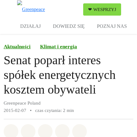
Zw
❤ WESPRZYJ
Menu
DZIAŁAJ
DOWIEDZ SIĘ
POZNAJ NAS
Aktualności
Klimat i energia
Senat poparł interes
spółek energetycznych
kosztem obywateli
Greenpeace Poland
2015-02-07
•
czas czytania: 2 min
Udostępnij w Whatsapp
Udostępnij w Facebook
Udostępnij w Twitter
Udostępnij przez Email
Udostępnij w Bluesky