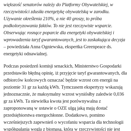
większość senatorów należy do Platformy Obywatelskiej, w
rzeczywistości zdusiła energetykę obywatelską w zarodku.
Używanie określenia 210%, a nie 40 groszy, to próba
podkoloryzowania faktów. To nie jest rzeczywiste wsparcie.
Obserwując rosnące poparcie dla energetyki obywatelskiej i
wprowadzenia taryf gwarantowanych, jest to zaskakująca decyzja
– powiedziała Anna Ogniewska, ekspertka Greenpeace ds.
energetyki odnawialnej.
Podczas posiedzeń komisji senackich, Ministerstwo Gospodarki
przedstawiło błędną opinię, iż przyjęcie taryf gwarantowanych, dla
odbiorców końcowych oznaczać będzie wzrost cen energii na
poziomie 31 gr za każdą kWh. Tymczasem ekspertyzy wskazują
jednoznacznie, że maksymalny wzrost wyniósłby zaledwie 0,036
gr za kWh. Ta niewielka kwota jest porównywalna z
zaproponowaną w ustawie o OZE ulgą jaką mają dostać
przedsiębiorstwa energochłonne. Dodatkowo, pomimo
wcześniejszych zapewnień o wycofaniu wsparcia dla technologii
współspalania węgla z biomasą, która w rzeczywistości nie jest