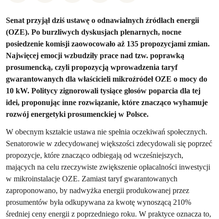
Senat przyjął dziś ustawę o odnawialnych źródłach energii
(OZE). Po burzliwych dyskusjach plenarnych, nocne
posiedzenie komisji zaowocowało aż 135 propozycjami zmian.
Najwięcej emocji wzbudziły prace nad tzw. poprawką
prosumencką, czyli propozycją wprowadzenia taryf
gwarantowanych dla właścicieli mikroźródeł OZE o mocy do
10 kW. Politycy zignorowali tysiące głosów poparcia dla tej
idei, proponując inne rozwiązanie, które znacząco wyhamuje
rozwój energetyki prosumenckiej w Polsce.
W obecnym kształcie ustawa nie spełnia oczekiwań społecznych.
Senatorowie w zdecydowanej większości zdecydowali się poprzeć
propozycje, które znacząco odbiegają od wcześniejszych,
mających na celu rzeczywiste zwiększenie opłacalności inwestycji
w mikroinstalacje OZE. Zamiast taryf gwarantowanych
zaproponowano, by nadwyżka energii produkowanej przez
prosumentów była odkupywana za kwotę wynoszącą 210%
średniej ceny energii z poprzedniego roku. W praktyce oznacza to,