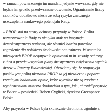
w ramach powierzonego im mandatu jedynie wówczas, gdy nie
będzie im groziło przedwczesne odwołanie. Ograniczenie liczby
członków dodatkowo niesie ze sobą ryzyko znacznego
uszczuplenia naukowego potencjału Rady.
– PROP stoi na straży ochrony przyrody w Polsce. Próba
rozmontowania Rady to nie tylko atak na instytucje
demokratycznego państwa, ale również bardzo poważne
zagrożenie dla polskiego środowiska naturalnego. W ostatnich
miesiącach PROP negatywnie opiniował m.in. zasady ochrony
żubra a przede wszystkim plany drastycznego zwiększenia wycinki
drzew w Puszczy Białowieskiej. Obawiamy się, że propozycja
posłów jest próbą ukarania PROP za jej niezależne i poparte
rzetelnymi badaniami opinie, które wyraźnie nie są zgodne z
wyobrażeniami ministra środowiska o tym, jak „chronić’ przyrodę
w Polsce
– powiedział Robert Cyglicki, dyrektor Greenpeace
Polska.
Aby przyroda w Polsce była skutecznie chroniona, zgodnie z