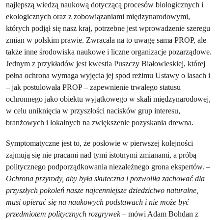
najlepszą wiedzą naukową dotyczącą procesów biologicznych i
ekologicznych oraz z zobowiązaniami międzynarodowymi,
których podjął się nasz kraj, potrzebne jest wprowadzenie szeregu
zmian w polskim prawie. Zwracała na to uwagę sama PROP, ale
także inne środowiska naukowe i liczne organizacje pozarządowe.
Jednym z przykładów jest kwestia Puszczy Białowieskiej, której
pełna ochrona wymaga wyjęcia jej spod reżimu Ustawy o lasach i
– jak postulowała PROP – zapewnienie trwałego statusu
ochronnego jako obiektu wyjątkowego w skali międzynarodowej,
w celu uniknięcia w przyszłości nacisków grup interesu,
branżowych i lokalnych na zwiększenie pozyskania drewna.
Symptomatyczne jest to, że posłowie w pierwszej kolejności
zajmują się nie pracami nad tymi istotnymi zmianami, a próbą
politycznego podporządkowania niezależnego grona ekspertów.
–
Ochrona przyrody, aby była skuteczna i pozwoliła zachować dla
przyszłych pokoleń nasze najcenniejsze dziedzictwo naturalne,
musi opierać się na naukowych podstawach i nie może być
przedmiotem politycznych rozgrywek
– mówi Adam Bohdan z