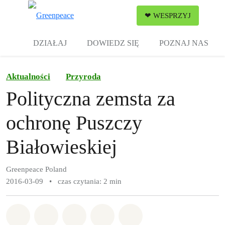
Zw
❤ WESPRZYJ
Menu
DZIAŁAJ
DOWIEDZ SIĘ
POZNAJ NAS
Aktualności
Przyroda
Polityczna zemsta za
ochronę Puszczy
Białowieskiej
Greenpeace Poland
2016-03-09
•
czas czytania: 2 min
Udostępnij w Whatsapp
Udostępnij w Facebook
Udostępnij w Twitter
Udostępnij przez Email
Udostępnij w Bluesky