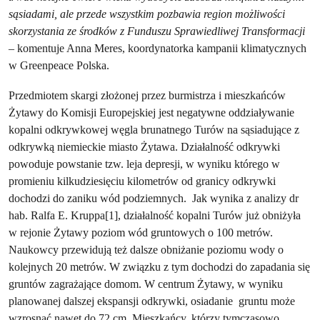
sąsiadami, ale przede wszystkim pozbawia region możliwości
skorzystania ze środków z Funduszu Sprawiedliwej Transformacji
– komentuje Anna Meres, koordynatorka kampanii klimatycznych
w Greenpeace Polska.
Przedmiotem skargi złożonej przez burmistrza i mieszkańców
Żytawy do Komisji Europejskiej jest negatywne oddziaływanie
kopalni odkrywkowej węgla brunatnego Turów na sąsiadujące z
odkrywką niemieckie miasto Żytawa. Działalność odkrywki
powoduje powstanie tzw. leja depresji, w wyniku którego w
promieniu kilkudziesięciu kilometrów od granicy odkrywki
dochodzi do zaniku wód podziemnych. Jak wynika z analizy dr
hab. Ralfa E. Kruppa[1], działalność kopalni Turów już obniżyła
w rejonie Żytawy poziom wód gruntowych o 100 metrów.
Naukowcy przewidują też dalsze obniżanie poziomu wody o
kolejnych 20 metrów. W związku z tym dochodzi do zapadania się
gruntów zagrażające domom. W centrum Żytawy, w wyniku
planowanej dalszej ekspansji odkrywki, osiadanie gruntu może
wzrosnąć nawet do 72 cm. Mieszkańcy, którzy tymczasowo