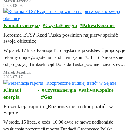
Marek Józefiak
2026-08-05
Klimat i energia
CzystaEnergia
PaliwaKopalne
Reforma ETS? Rząd Tuska powinien najpierw spełnić
swoją obietnicę
W piątek 17 lipca Komisja Europejska ma przedstawić propozycję
reformy unijnego systemu handlu emisjami EU ETS. Niezależnie
od propozycji Brukseli rząd Donalda Tuska powinien zrealizować
swoją obietnicę z umowy koalicyjnej…
Marek Józefiak
2026-07-17
Klimat i
CzystaEnergia
PaliwaKopalne
energia
Gaz
Prezentacja raportu „Rozproszone trudniej trafić” w
Sejmie
W środę, 15 lipca, o godz. 16:00 dwie sejmowe podkomisje
wysłuchają prezentacji raportu Fundacji Greenpeace Polska