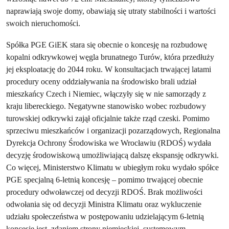
naprawiają swoje domy, obawiają się utraty stabilności i wartości
swoich nieruchomości.
Spółka PGE GiEK stara się obecnie o koncesję na rozbudowę
kopalni odkrywkowej węgla brunatnego Turów, która przedłuży
jej eksploatację do 2044 roku. W konsultacjach trwającej latami
procedury oceny oddziaływania na środowisko brali udział
mieszkańcy Czech i Niemiec, włączyły się w nie samorządy z
kraju libereckiego. Negatywne stanowisko wobec rozbudowy
turowskiej odkrywki zajął oficjalnie także rząd czeski. Pomimo
sprzeciwu mieszkańców i organizacji pozarządowych, Regionalna
Dyrekcja Ochrony Środowiska we Wrocławiu (RDOŚ) wydała
decyzję środowiskową umożliwiającą dalszę ekspansję odkrywki.
Co więcej, Ministerstwo Klimatu w ubiegłym roku wydało spółce
PGE specjalną 6-letnią koncesję – pomimo trwającej obecnie
procedury odwoławczej od decyzji RDOŚ. Brak możliwości
odwołania się od decyzji Ministra Klimatu oraz wykluczenie
udziału społeczeństwa w postępowaniu udzielającym 6-letnią
koncesję jest, zdaniem strony niemieckiej, systemowym