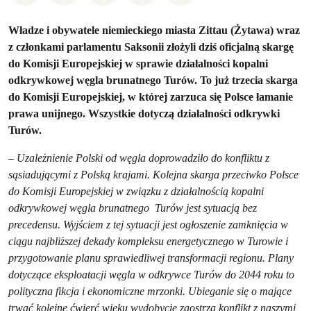
Władze i obywatele niemieckiego miasta Zittau (Żytawa) wraz
z członkami parlamentu Saksonii złożyli dziś oficjalną skargę
do Komisji Europejskiej w sprawie działalności kopalni
odkrywkowej węgla brunatnego Turów. To już trzecia skarga
do Komisji Europejskiej, w której zarzuca się Polsce łamanie
prawa unijnego. Wszystkie dotyczą działalności odkrywki
Turów.
– Uzależnienie Polski od węgla doprowadziło do konfliktu z
sąsiadującymi z Polską krajami. Kolejna skarga przeciwko Polsce
do Komisji Europejskiej w związku z działalnością kopalni
odkrywkowej węgla brunatnego Turów jest sytuacją bez
precedensu. Wyjściem z tej sytuacji jest ogłoszenie zamknięcia w
ciągu najbliższej dekady kompleksu energetycznego w Turowie i
przygotowanie planu sprawiedliwej transformacji regionu. Plany
dotyczące eksploatacji węgla w odkrywce Turów do 2044 roku to
polityczna fikcja i ekonomiczne mrzonki. Ubieganie się o mające
trwać kolejne ćwierć wieku wydobycie zaostrza konflikt z naszymi