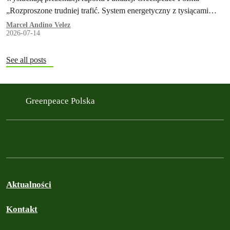
„Rozproszone trudniej trafić. System energetyczny z tysiącami
małych źródeł jako element polskiej racji stanu. Lekcje z
Marcel Andino Velez
2026-07-14
doświadczeń Ukrainy".
See all posts
Greenpeace Polska
Aktualności
Kontakt