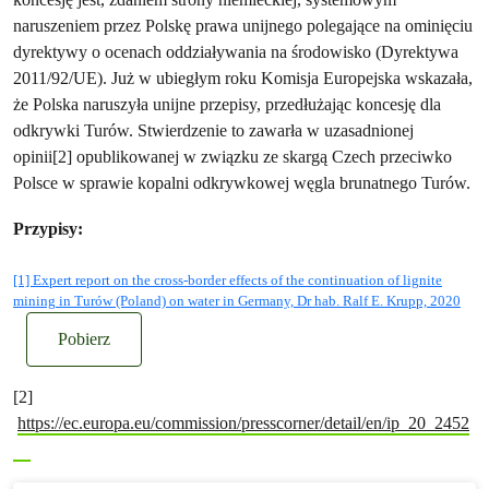
naruszeniem przez Polskę prawa unijnego polegające na ominięciu
dyrektywy o ocenach oddziaływania na środowisko (Dyrektywa
2011/92/UE). Już w ubiegłym roku Komisja Europejska wskazała,
że Polska naruszyła unijne przepisy, przedłużając koncesję dla
odkrywki Turów. Stwierdzenie to zawarła w uzasadnionej
opinii[2] opublikowanej w związku ze skargą Czech przeciwko
Polsce w sprawie kopalni odkrywkowej węgla brunatnego Turów.
Przypisy:
[1] Expert report on the cross-border effects of the continuation of lignite
mining in Turów (Poland) on water in Germany, Dr hab. Ralf E. Krupp, 2020
Pobierz
[2]
https://ec.europa.eu/commission/presscorner/detail/en/ip_20_2452