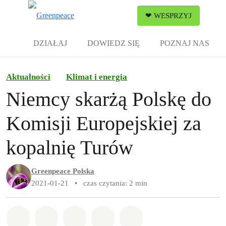
Zw
❤ WESPRZYJ
Menu
DZIAŁAJ
DOWIEDZ SIĘ
POZNAJ NAS
Aktualności
Klimat i energia
Niemcy skarżą Polskę do
Komisji Europejskiej za
kopalnię Turów
Greenpeace Polska
2021-01-21
•
czas czytania: 2 min
Udostępnij w Whatsapp
Udostępnij w Facebook
Udostępnij w Twitter
Udostępnij przez Email
Udostępnij w Bluesky