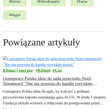
#
Klimat
#
PaliwaKopalne
#
Turów
#
Węgiel
Powiązane artykuły
Klimat i energia
Klimat
Gaz
Greenpeace Polska idzie do sądu przeciwko Nord
Streamowi! “Nie ma powrotu do handlu rosyjskim
gazem”
Greenpeace Polska idzie do sądu, by walczyć z próbami
przywrócenia importu rosyjskiego gazu do UE. W środę 5 sierpnia
Fundacja złożyła wniosek o dołączenie do postępowania przed
Trybunałem Sprawiedliwości Unii…