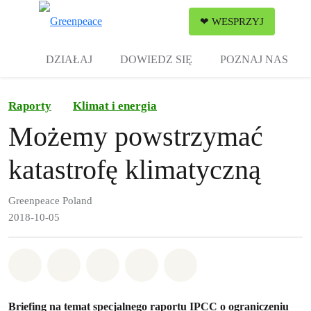
Zw
❤ WESPRZYJ
Menu
DZIAŁAJ
DOWIEDZ SIĘ
POZNAJ NAS
Raporty
Klimat i energia
Możemy powstrzymać
katastrofę klimatyczną
Greenpeace Poland
2018-10-05
Udostępnij w Whatsapp
Udostępnij w Facebook
Udostępnij w Twitter
Udostępnij przez Email
Udostępnij w Bluesky
Briefing na temat specjalnego raportu IPCC o ograniczeniu