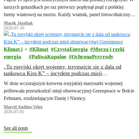
naszych gniazdkach po raz pierwszy popłynął prąd z polskiej
farmy wiatrowej na morzu. Każdy wiatrak, panel fotowoltaiczny i
magazyn energii…
Marek Józefiak
2026-07-10
Klimat i
Klimat
CzystaEnergia
Morza i rzeki
energia
PaliwaKopalne
OchronaPrzyrody
„Tu rosyjski okręt wojenny, trzymajcie się z dala od
tankowca Kira K” – incydent podczas misji
obserwacyjnej Greenpeace
W dniu wczorajszym korweta rosyjskiej marynarki wojennej
próbowała przeszkodzić misji obserwacyjnej Greenpeace w Bełcie
Fehmarn, rozdzielającym Danię i Niemcy.
Marcel Andino Velez
2026-07-01
See all posts