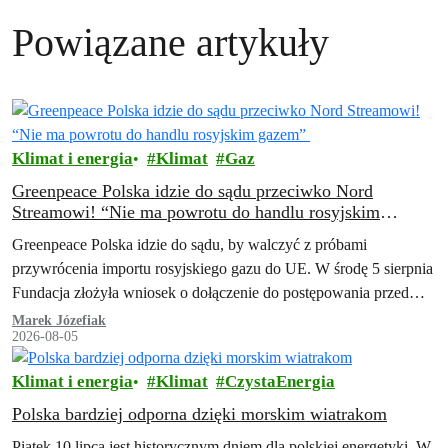
Powiązane artykuły
Klimat i energia
Klimat
Gaz
Greenpeace Polska idzie do sądu przeciwko Nord
Streamowi! “Nie ma powrotu do handlu rosyjskim
gazem”
Greenpeace Polska idzie do sądu, by walczyć z próbami
przywrócenia importu rosyjskiego gazu do UE. W środę 5 sierpnia
Fundacja złożyła wniosek o dołączenie do postępowania przed
Trybunałem Sprawiedliwości Unii…
Marek Józefiak
2026-08-05
Klimat i energia
Klimat
CzystaEnergia
Polska bardziej odporna dzięki morskim wiatrakom
Piątek 10 lipca jest historycznym dniem dla polskiej energetyki. W