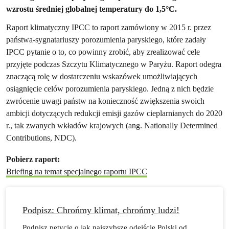
wzrostu średniej globalnej temperatury do 1,5°C.
Raport klimatyczny IPCC to raport zamówiony w 2015 r. przez
państwa-sygnatariuszy porozumienia paryskiego, które zadały
IPCC pytanie o to, co powinny zrobić, aby zrealizować cele
przyjęte podczas Szczytu Klimatycznego w Paryżu. Raport odegra
znaczącą rolę w dostarczeniu wskazówek umożliwiających
osiągnięcie celów porozumienia paryskiego. Jedną z nich będzie
zwrócenie uwagi państw na konieczność zwiększenia swoich
ambicji dotyczących redukcji emisji gazów cieplarnianych do 2020
r., tak zwanych wkładów krajowych (ang. Nationally Determined
Contributions, NDC).
Pobierz raport:
Briefing na temat specjalnego raportu IPCC
Podpisz: Chrońmy klimat, chrońmy ludzi!
Podpisz petycję o jak najszybsze odejście Polski od