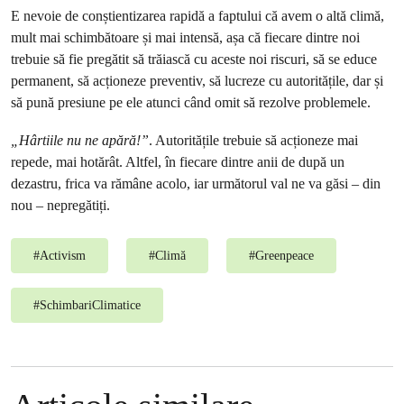
E nevoie de conștientizarea rapidă a faptului că avem o altă climă,
mult mai schimbătoare și mai intensă, așa că fiecare dintre noi
trebuie să fie pregătit să trăiască cu aceste noi riscuri, să se educe
permanent, să acționeze preventiv, să lucreze cu autoritățile, dar și
să pună presiune pe ele atunci când omit să rezolve problemele.
„Hârtiile nu ne apără!”
. Autoritățile trebuie să acționeze mai
repede, mai hotărât. Altfel, în fiecare dintre anii de după un
dezastru, frica va rămâne acolo, iar următorul val ne va găsi – din
nou – nepregătiți.
#
Activism
#
Climă
#
Greenpeace
#
SchimbariClimatice