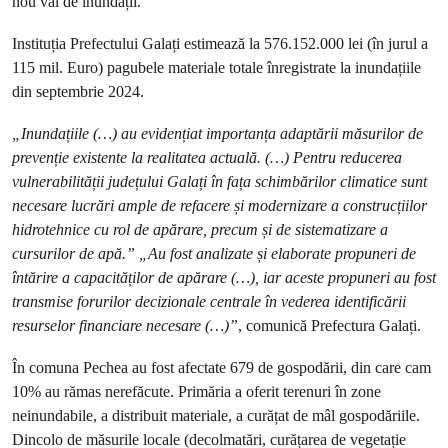
nou val de inundații.
Instituția Prefectului Galați estimează la 576.152.000 lei (în jurul a
115 mil. Euro) pagubele materiale totale înregistrate la inundațiile
din septembrie 2024.
„Inundațiile (…) au evidențiat importanța adaptării măsurilor de
prevenție existente la realitatea actuală. (…) Pentru reducerea
vulnerabilității județului Galați în fața schimbărilor climatice sunt
necesare lucrări ample de refacere și modernizare a construcțiilor
hidrotehnice cu rol de apărare, precum și de sistematizare a
cursurilor de apă.” „Au fost analizate și elaborate propuneri de
întărire a capacităților de apărare (…), iar aceste propuneri au fost
transmise forurilor decizionale centrale în vederea identificării
resurselor financiare necesare (…)”
, comunică Prefectura Galați.
În comuna Pechea au fost afectate 679 de gospodării, din care cam
10% au rămas nerefăcute. Primăria a oferit terenuri în zone
neinundabile, a distribuit materiale, a curățat de mâl gospodăriile.
Dincolo de măsurile locale (decolmatări, curățarea de vegetație