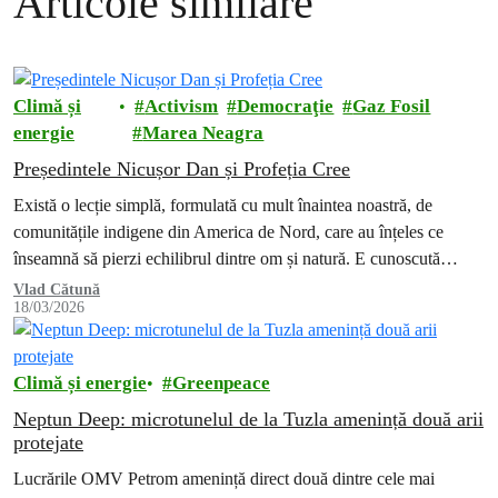
Articole similare
Climă și
Activism
Democraţie
Gaz Fosil
energie
Marea Neagra
Președintele Nicușor Dan și Profeția Cree
Există o lecție simplă, formulată cu mult înaintea noastră, de
comunitățile indigene din America de Nord, care au înțeles ce
înseamnă să pierzi echilibrul dintre om și natură. E cunoscută…
Vlad Cătună
18/03/2026
Climă și energie
Greenpeace
Neptun Deep: microtunelul de la Tuzla amenință două arii
protejate
Lucrările OMV Petrom amenință direct două dintre cele mai