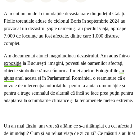
A trecut un an de la inundațiile devastatoare din județul Galați.
Ploile torențiale aduse de ciclonul Boris în septembrie 2024 au
provocat un dezastru: șapte oameni și-au pierdut viața, aproape
7.000 de locuințe au fost afectate, dintre care 1.000 distruse
complet.
Am documentat atunci magnitudinea dezastrului. Am adus într-o
expoziție
la București imagini, povești ale oamenilor afectați,
obiecte simbolice rămase în urma furiei apelor. Fotografiile
au
ajuns
anul acesta și în Parlamentul României, o reamintire că e
nevoie de intervenția autorităților pentru a ajuta comunitățile și
pentru a trage semnalul de alarmă că încă se face prea puțin pentru
adaptarea la schimbările climatice și la fenomenele meteo extreme.
Un an mai târziu, am vrut să aflăm: ce s-a întâmplat cu cei afectați
de inundații? Cum și-au reluat viața de zi cu zi? Ce măsuri s-au luat