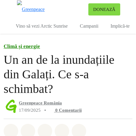
To
DONEAZĂ
Meniu
Vino să vezi Arctic Sunrise
Campanii
Implică-te
Climă și energie
Un an de la inundațiile
din Galați. Ce s-a
schimbat?
Greenpeace România
17/09/2025
•
0
Comentarii
Distribuie Whatsapp
Distribuie Facebook
Distribuie Twitter
Distribuie via Email
Share on Bluesky