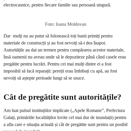
electrocasnice, pentru fiecare familie sau persoană singură.
Foto: Ioana Moldovan
Dar mulți nu au putut să folosească toți banii primiți pentru
materiale de construcții și au fost nevoiți să-i dea înapoi.
Autoritățile au dat un termen pentru cumpărarea acestor materiale,
însă oamenii nu aveau unde să le depoziteze până când casele erau
pregătite pentru lucrări. Pentru cei mai mulți dintre ei a fost
imposibil să facă reparații: pereții erau îmbibați cu apă, au fost
nevoiți să aștepte perioade lungi să se usuce.
Cât de pregătite sunt autoritățile?
Am luat pulsul instituțiilor implicate („Apele Romane”, Prefectura
Galați, primăriile localităților lovite cel mai dur de inundații) pentru
a afla care e situația actuală și cât de pregătite sunt pentru un posibil