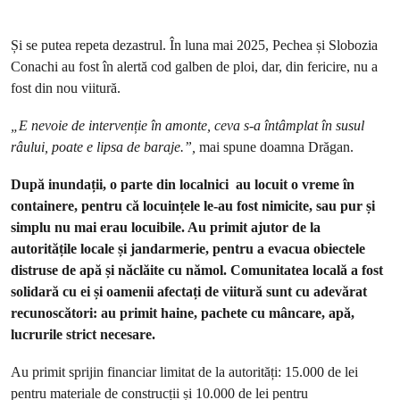
Și se putea repeta dezastrul. În luna mai 2025, Pechea și Slobozia
Conachi au fost în alertă cod galben de ploi, dar, din fericire, nu a
fost din nou viitură.
„E nevoie de intervenție în amonte, ceva s-a întâmplat în susul
râului, poate e lipsa de baraje.”,
mai spune doamna Drăgan.
După inundații, o parte din localnici au locuit o vreme în
containere, pentru că locuințele le-au fost nimicite, sau pur și
simplu nu mai erau locuibile. Au primit ajutor de la
autoritățile locale și jandarmerie, pentru a evacua obiectele
distruse de apă și năclăite cu nămol. Comunitatea locală a fost
solidară cu ei și oamenii afectați de viitură sunt cu adevărat
recunoscători: au primit haine, pachete cu mâncare, apă,
lucrurile strict necesare.
Au primit sprijin financiar limitat de la autorități: 15.000 de lei
pentru materiale de construcții și 10.000 de lei pentru