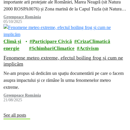
importante arii protejate ale României, Marea Neagră (sit Natura
2000 ROSPA0076) și Zona marină de la Capul Tuzla (sit Natura
2000 ROSAC0273).
Greenpeace România
05/10/2025
Climă și
Participare Civică
CrizaClimatică
energie
SchimbariClimatice
Activism
Fenomene meteo extreme, efectul boiling frog și cum ne
implicăm
Ne-am propus să dedicăm un spațiu documentării pe care o facem
asupra impactului și ce rămâne în urma fenomenelor meteo
extreme.
Greenpeace România
21/08/2025
See all posts