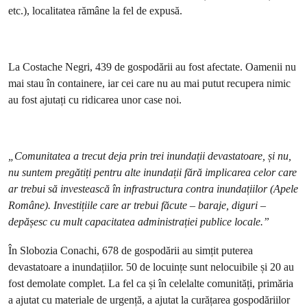
etc.), localitatea rămâne la fel de expusă.
La Costache Negri, 439 de gospodării au fost afectate. Oamenii nu
mai stau în containere, iar cei care nu au mai putut recupera nimic
au fost ajutați cu ridicarea unor case noi.
„Comunitatea a trecut deja prin trei inundații devastatoare, și nu,
nu suntem pregătiți pentru alte inundații fără implicarea celor care
ar trebui să investească în infrastructura contra inundațiilor (Apele
Române). Investițiile care ar trebui făcute – baraje, diguri –
depășesc cu mult capacitatea administrației publice locale.”
În Slobozia Conachi, 678 de gospodării au simțit puterea
devastatoare a inundațiilor. 50 de locuințe sunt nelocuibile și 20 au
fost demolate complet. La fel ca și în celelalte comunități, primăria
a ajutat cu materiale de urgență, a ajutat la curățarea gospodăriilor