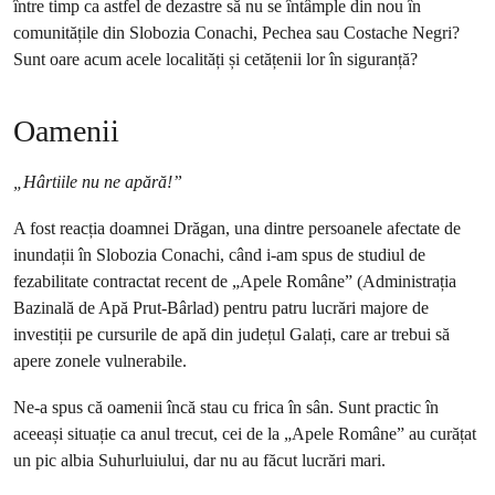
între timp ca astfel de dezastre să nu se întâmple din nou în
comunitățile din Slobozia Conachi, Pechea sau Costache Negri?
Sunt oare acum acele localități și cetățenii lor în siguranță?
Oamenii
„Hârtiile nu ne apără!”
A fost reacția doamnei Drăgan, una dintre persoanele afectate de
inundații în Slobozia Conachi, când i-am spus de studiul de
fezabilitate contractat recent de „Apele Române” (Administrația
Bazinală de Apă Prut-Bârlad) pentru patru lucrări majore de
investiții pe cursurile de apă din județul Galați, care ar trebui să
apere zonele vulnerabile.
Ne-a spus că oamenii încă stau cu frica în sân. Sunt practic în
aceeași situație ca anul trecut, cei de la „Apele Române” au curățat
un pic albia Suhurluiului, dar nu au făcut lucrări mari.