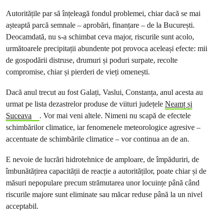
Autoritățile par să înțeleagă fondul problemei, chiar dacă se mai
așteaptă parcă semnale – aprobări, finanțare – de la București.
Deocamdată, nu s-a schimbat ceva major, riscurile sunt acolo,
următoarele precipitații abundente pot provoca aceleași efecte: mii
de gospodării distruse, drumuri și poduri surpate, recolte
compromise, chiar și pierderi de vieți omenești.
Dacă anul trecut au fost Galați, Vaslui, Constanța, anul acesta au
urmat pe lista dezastrelor produse de viituri județele
Neamț și
Suceava
. Vor mai veni altele. Nimeni nu scapă de efectele
schimbărilor climatice, iar fenomenele meteorologice agresive –
accentuate de schimbările climatice – vor continua an de an.
E nevoie de lucrări hidrotehnice de amploare, de împăduriri, de
îmbunătățirea capacității de reacție a autorităților, poate chiar și de
măsuri nepopulare precum strămutarea unor locuințe până când
riscurile majore sunt eliminate sau măcar reduse până la un nivel
acceptabil.