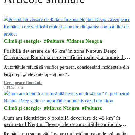
Climă și energie
Poluare
Marea Neagra
Posibilă deversare de 45 km² în zona Neptun Deep:
Greenpeace România cere verificări reale și asumare din
partea companiilor de proiect
Autoritățile refuză să verifice pe teren, considerând incidentele din
larg drept „irelevante operațional”.
Greenpeace România
20/05/2026
Climă și energie
Marea Neagra
Poluare
Cum am identificat o posibilă deversare de 45 km² în
perimetrul Neptun Deep și de ce autoritățile au închis
cazul din birou
România nu este pregătită pentru un incident major de poluare în