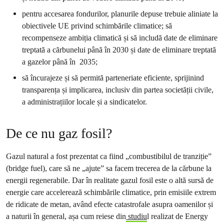
pentru accesarea fondurilor, planurile depuse trebuie aliniate la
obiectivele UE privind schimbările climatice; să
recompenseze ambiția climatică și să includă date de eliminare
treptată a cărbunelui până în 2030 și date de eliminare treptată
a gazelor până în 2035;
să încurajeze și să permită parteneriate eficiente, sprijinind
transparența și implicarea, inclusiv din partea societății civile,
a administrațiilor locale și a sindicatelor.
De ce nu gaz fosil?
Gazul natural a fost prezentat ca fiind „combustibilul de tranziție”
(bridge fuel), care să ne „ajute” sa facem trecerea de la cărbune la
energii regenerabile. Dar în realitate gazul fosil este o altă sursă de
energie care accelerează schimbările climatice, prin emisiile extrem
de ridicate de metan, având efecte catastrofale asupra oamenilor și
a naturii în general, așa cum reiese din
studiu
l realizat de Energy