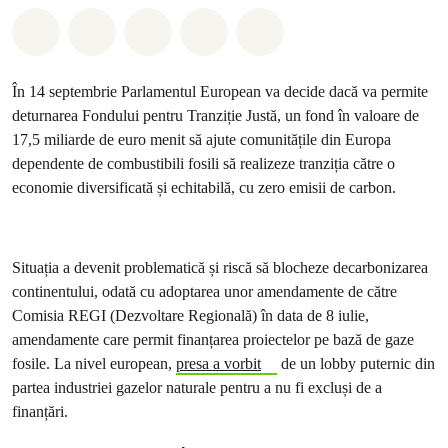
Distribuie Whatsapp
Distribuie Facebook
Distribuie Twitter
Distribuie via Email
Share on Bluesky
În 14 septembrie Parlamentul European va decide dacă va permite
deturnarea Fondului pentru Tranziție Justă, un fond în valoare de
17,5 miliarde de euro menit să ajute comunitățile din Europa
dependente de combustibili fosili să realizeze tranziția către o
economie diversificată și echitabilă, cu zero emisii de carbon.
Situația a devenit problematică și riscă să blocheze decarbonizarea
continentului, odată cu adoptarea unor amendamente de către
Comisia REGI (Dezvoltare Regională) în data de 8 iulie,
amendamente care permit finanțarea proiectelor pe bază de gaze
fosile. La nivel european,
presa a vorbit
de un lobby puternic din
partea industriei gazelor naturale pentru a nu fi excluși de a
finanțări.