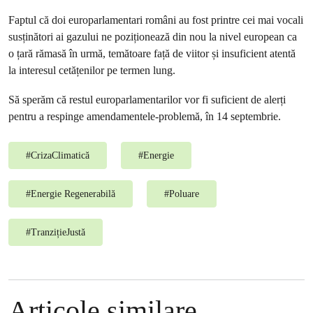
Faptul că doi europarlamentari români au fost printre cei mai vocali
susținători ai gazului ne poziționează din nou la nivel european ca
o țară rămasă în urmă, temătoare față de viitor și insuficient atentă
la interesul cetățenilor pe termen lung.
Să sperăm că restul europarlamentarilor vor fi suficient de alerți
pentru a respinge amendamentele-problemă, în 14 septembrie.
#
CrizaClimatică
#
Energie
#
Energie Regenerabilă
#
Poluare
#
TranzițieJustă
Articole similare