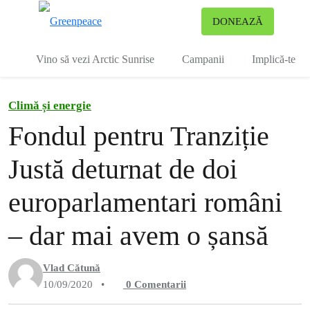
To
DONEAZĂ
Meniu
Vino să vezi Arctic Sunrise
Campanii
Implică-te
Climă și energie
Fondul pentru Tranziție
Justă deturnat de doi
europarlamentari români
– dar mai avem o șansă
Vlad Cătună
10/09/2020
•
0
Comentarii