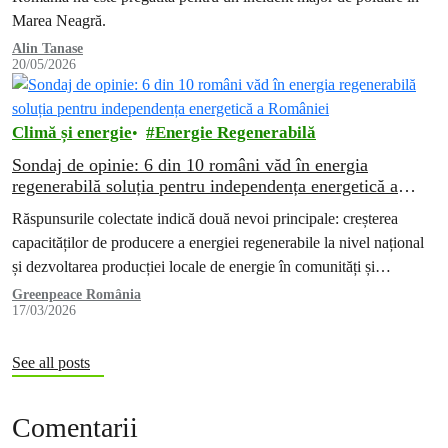
Marea Neagră.
Alin Tanase
20/05/2026
Climă și energie
Energie Regenerabilă
Sondaj de opinie: 6 din 10 români văd în energia
regenerabilă soluția pentru independența energetică a
României
Răspunsurile colectate indică două nevoi principale: creșterea
capacităților de producere a energiei regenerabile la nivel național
și dezvoltarea producției locale de energie în comunități și
gospodării.
Greenpeace România
17/03/2026
See all posts
Comentarii