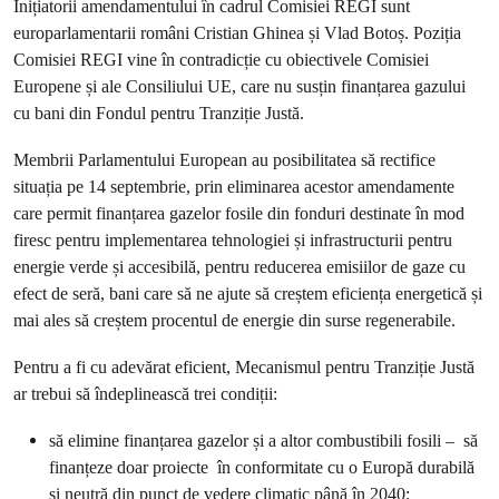
Inițiatorii amendamentului în cadrul Comisiei REGI sunt
europarlamentarii români Cristian Ghinea și Vlad Botoș. Poziția
Comisiei REGI vine în contradicție cu obiectivele Comisiei
Europene și ale Consiliului UE, care nu susțin finanțarea gazului
cu bani din Fondul pentru Tranziție Justă.
Membrii Parlamentului European au posibilitatea să rectifice
situația pe 14 septembrie, prin eliminarea acestor amendamente
care permit finanțarea gazelor fosile din fonduri destinate în mod
firesc pentru implementarea tehnologiei și infrastructurii pentru
energie verde și accesibilă, pentru reducerea emisiilor de gaze cu
efect de seră, bani care să ne ajute să creștem eficiența energetică și
mai ales să creștem procentul de energie din surse regenerabile.
Pentru a fi cu adevărat eficient, Mecanismul pentru Tranziție Justă
ar trebui să îndeplinească trei condiții:
să elimine finanțarea gazelor și a altor combustibili fosili – să
finanțeze doar proiecte în conformitate cu o Europă durabilă
și neutră din punct de vedere climatic până în 2040;