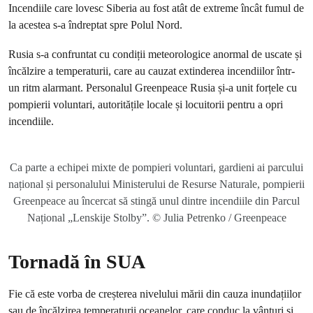
Incendiile care lovesc Siberia au fost atât de extreme încât fumul de
la acestea s-a îndreptat spre Polul Nord.
Rusia s-a confruntat cu condiții meteorologice anormal de uscate și
încălzire a temperaturii, care au cauzat extinderea incendiilor într-
un ritm alarmant. Personalul Greenpeace Rusia și-a unit forțele cu
pompierii voluntari, autoritățile locale și locuitorii pentru a opri
incendiile.
Ca parte a echipei mixte de pompieri voluntari, gardieni ai parcului
național și personalului Ministerului de Resurse Naturale, pompierii
Greenpeace au încercat să stingă unul dintre incendiile din Parcul
Național „Lenskije Stolby”. © Julia Petrenko / Greenpeace
Tornadă în SUA
Fie că este vorba de creșterea nivelului mării din cauza inundațiilor
sau de încălzirea temperaturii oceanelor, care conduc la vânturi și