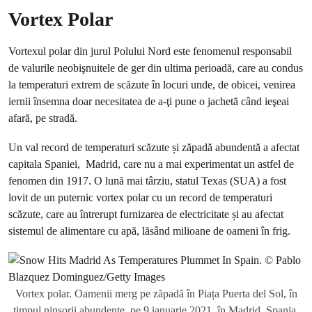
Vortex Polar
Vortexul polar din jurul Polului Nord este fenomenul responsabil
de valurile neobişnuitele de ger din ultima perioadă, care au condus
la temperaturi extrem de scăzute în locuri unde, de obicei, venirea
iernii însemna doar necesitatea de a-ţi pune o jachetă când ieşeai
afară, pe stradă.
Un val record de temperaturi scăzute și zăpadă abundentă a afectat
capitala Spaniei, Madrid, care nu a mai experimentat un astfel de
fenomen din 1917. O lună mai târziu, statul Texas (SUA) a fost
lovit de un puternic vortex polar cu un record de temperaturi
scăzute, care au întrerupt furnizarea de electricitate și au afectat
sistemul de alimentare cu apă, lăsând milioane de oameni în frig.
Vortex polar. Oamenii merg pe zăpadă în Piața Puerta del Sol, în
timpul ninsorii abundente, pe 9 ianuarie 2021, în Madrid, Spania.