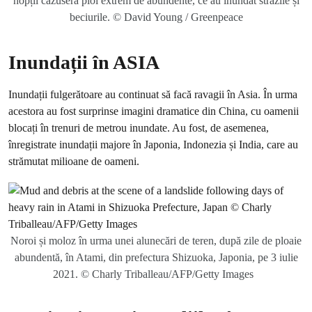
nopții căzuseră ploi extrem de abundente, ce au inundat străzile și
beciurile. © David Young / Greenpeace
Inundații în ASIA
Inundații fulgerătoare au continuat să facă ravagii în Asia. În urma
acestora au fost surprinse imagini dramatice din China, cu oamenii
blocați în trenuri de metrou inundate. Au fost, de asemenea,
înregistrate inundații majore în Japonia, Indonezia și India, care au
strămutat milioane de oameni.
Noroi și moloz în urma unei alunecări de teren, după zile de ploaie
abundentă, în Atami, din prefectura Shizuoka, Japonia, pe 3 iulie
2021. © Charly Triballeau/AFP/Getty Images