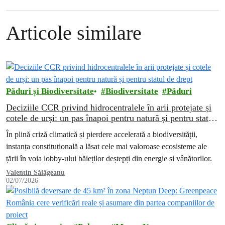
Articole similare
Păduri și Biodiversitate
Biodiversitate
Păduri
Deciziile CCR privind hidrocentralele în arii protejate și
cotele de urși: un pas înapoi pentru natură și pentru statul
de drept
În plină criză climatică și pierdere accelerată a biodiversității,
instanța constituțională a lăsat cele mai valoroase ecosisteme ale
țării în voia lobby-ului băieților deștepți din energie și vânătorilor.
Valentin Sălăgeanu
02/07/2026