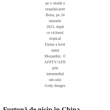
pe o stradă a
orașului-port
Beira, pe 24
ianuarie
2021, după
ce ciclonul
tropical
Eloise a lovit
statul
Mozambic. ©
AFPTV/AFP,
prin
intermediul
site-ului
Getty Images
Furtună de nisip în China