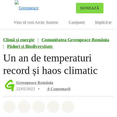
To
DONEAZĂ
Meniu
Vino să vezi Arctic Sunrise
Campanii
Implică-te
Climă și energie
|
Comunitatea Greenpeace România
|
Păduri și Biodiversitate
Un an de temperaturi
record și haos climatic
Greenpeace România
22/02/2022
•
0
Comentarii
Distribuie Whatsapp
Distribuie Facebook
Distribuie Twitter
Distribuie via Email
Share on Bluesky