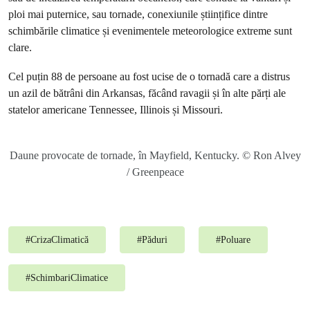
ploi mai puternice, sau tornade, conexiunile științifice dintre
schimbările climatice și evenimentele meteorologice extreme sunt
clare.
Cel puțin 88 de persoane au fost ucise de o tornadă care a distrus
un azil de bătrâni din Arkansas, făcând ravagii și în alte părți ale
statelor americane Tennessee, Illinois și Missouri.
Daune provocate de tornade, în Mayfield, Kentucky. © Ron Alvey
/ Greenpeace
#
CrizaClimatică
#
Păduri
#
Poluare
#
SchimbariClimatice