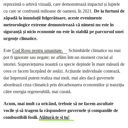
reprezintă o arhivă vizuală, care demonstrează impactul și luptele
cu care se confruntă milioane de oameni, în 2021.
De la furtuni de
zăpadă la inundații fulgerătoare, aceste evenimente
meteorologice extreme demonstrează că nimeni nu este în
siguranță și nicio economie nu este în stabilă pe parcursul unei
urgențe climatice.
Este
Cod Roșu pentru umanitate.
Schimbările climatice nu mai
pot fi ignorate sau negate; ne aflăm într-un moment crucial al
istoriei. Supraviețuirea noastră ca specie depinde în mare măsură de
ceea ce facem începând de astăzi. Acțiunile individuale contează,
dar împreună putem realiza mai mult, mai ales dacă guvernele
abordează criza climatică prin decarbonarea economiilor și tranziția
către energia regenerabilă, mai curată.
Acum, mai mult ca oricând, trebuie să ne facem ascultate
vocile și să tragem la răspundere guvernele și companiile de
combustibili fosili.
Alătură-te și tu!