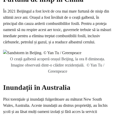
În 2021 Beijingul a fost lovit de cea mai mare furtună de nisip din
ultimii zece ani. Orașul a fost învăluit de o ceață galbenă, în
principal din cauza arderii combustibililor fosili. Pentru a proteja
oamenii să nu respire acest aer toxic, guvernele trebuie să ia măsuri
imediate pentru a elimina treptat combustibilii fosili, inclusiv
cărbunele, petrolul și gazul, și a readuce albastrul cerului.
O ceață galbenă acoperă orașul Beijing, la ora 8 dimineața.
Imagine observată dintr-o clădire rezidențială. © Yan Tu /
Greenpeace
Inundații în Australia
Ploi torenţiale şi inundaţii fulgerătoare au măturat New South
Wales, Australia. Aceste inundații au distrus proprietăți, au închis
școli și au lăsat mulți oameni izolați și fără acces la servicii