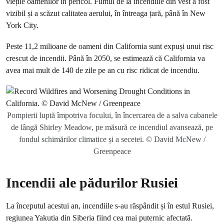
viețile oamenilor în pericol. Fumul de la incendiile din vest a fost
vizibil și a scăzut calitatea aerului, în întreaga țară, până în New
York City.
Peste 11,2 milioane de oameni din California sunt expuși unui risc
crescut de incendii. Până în 2050, se estimează că California va
avea mai mult de 140 de zile pe an cu risc ridicat de incendiu.
Pompierii luptă împotriva focului, în încercarea de a salva cabanele
de lângă Shirley Meadow, pe măsură ce incendiul avansează, pe
fondul schimărilor climatice și a secetei. © David McNew /
Greenpeace
Incendii ale pădurilor Rusiei
La începutul acestui an, incendiile s-au răspândit și în estul Rusiei,
regiunea Yakutia din Siberia fiind cea mai puternic afectată.