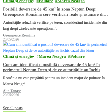
Climă și energie
Poluare
Marea Neagra
Posibilă deversare de 45 km² în zona Neptun Deep:
Greenpeace România cere verificări reale și asumare din
partea companiilor de proiect
Autoritățile refuză să verifice pe teren, considerând incidentele din
larg drept „irelevante operațional”.
Greenpeace România
20/05/2026
Climă și energie
Marea Neagra
Poluare
Cum am identificat o posibilă deversare de 45 km² în
perimetrul Neptun Deep și de ce autoritățile au închis
cazul din birou
România nu este pregătită pentru un incident major de poluare în
Marea Neagră.
Alin Tanase
20/05/2026
See all posts