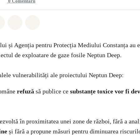
0
Comentarii
hatsapp
buie Facebook
Distribuie Twitter
Distribuie via Email
Share on Bluesky
ui și Agenția pentru Protecția Mediului Constanța au 
ectul de exploatare de gaze fosile Neptun Deep.
alele vulnerabilități ale proiectului Neptun Deep:
 române
refuză
să publice ce
substanțe toxice vor fi de
dezvoltă în proximitatea unei zone de război, fără a ana
ine
și fără a propune măsuri pentru diminuarea riscuril