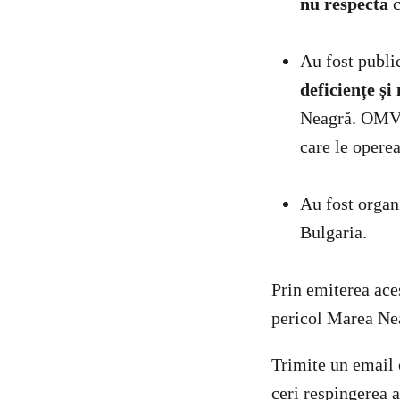
nu respectă
Au fost publi
deficiențe și
Neagră. OMV P
care le opere
Au fost organi
Bulgaria.
Prin emiterea ace
pericol Marea Nea
Trimite un email 
ceri respingerea 