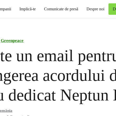
D
mpanii
Implică-te
Comunicate de presă
Despre noi
Greenpeace
te un email pentr
ngerea acordului 
 dedicat Neptun
România