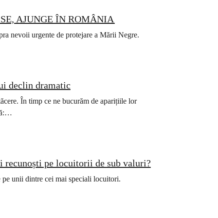
SE, AJUNGE ÎN ROMÂNIA
upra nevoii urgente de protejare a Mării Negre.
ui declin dramatic
cere. În timp ce ne bucurăm de aparițiile lor
tă:…
 recunoști pe locuitorii de sub valuri?
e unii dintre cei mai speciali locuitori.