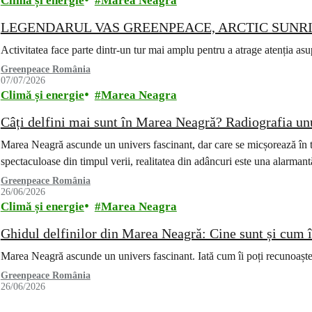
Climă și energie
Marea Neagra
LEGENDARUL VAS GREENPEACE, ARCTIC SUNRI
Activitatea face parte dintr-un tur mai amplu pentru a atrage atenția as
Greenpeace România
07/07/2026
Climă și energie
Marea Neagra
Câți delfini mai sunt în Marea Neagră? Radiografia un
Marea Neagră ascunde un univers fascinant, dar care se micșorează în tă
spectaculoase din timpul verii, realitatea din adâncuri este una alarman
Greenpeace România
26/06/2026
Climă și energie
Marea Neagra
Ghidul delfinilor din Marea Neagră: Cine sunt și cum îi
Marea Neagră ascunde un univers fascinant. Iată cum îi poți recunoaște p
Greenpeace România
26/06/2026