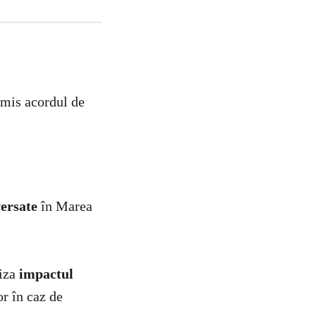
emis acordul de
versate
în Marea
liza
impactul
or în caz de