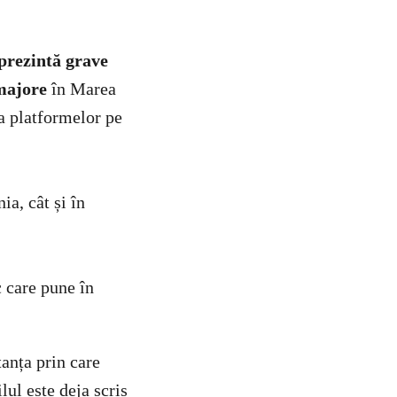
prezintă grave
majore
în Marea
a platformelor pe
ia, cât și în
c care pune în
anța prin care
ul este deja scris