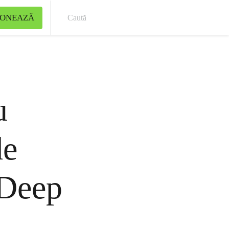
ONEAZĂ
Cau
u
de
 Deep