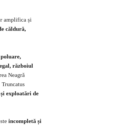
r amplifica și
de căldură,
–
poluare,
egal, războiul
area Neagră
s Truncatus
 și exploatări de
ste
incompletă și