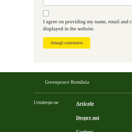
I agree on providing my name, email and 
displayed in the website.
Adaugă comentariu
Greenpeace România
Urmărește-ne
Articole
Despre noi
Facebook
Twitter
YouTube
Instagram
Cariere