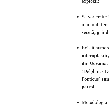
explozii;
Se vor emite 
mai mult fen
secetă, grind
Există numero
microplastic,
din Ucraina
.
(Delphinus De
Ponticus)
sun
petrol
;
Metodologia f