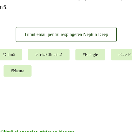
tră.
Trimit email pentru respingerea Neptun Deep
#
Climă
#
CrizaClimatică
#
Energie
#
Gaz Fo
#
Natura