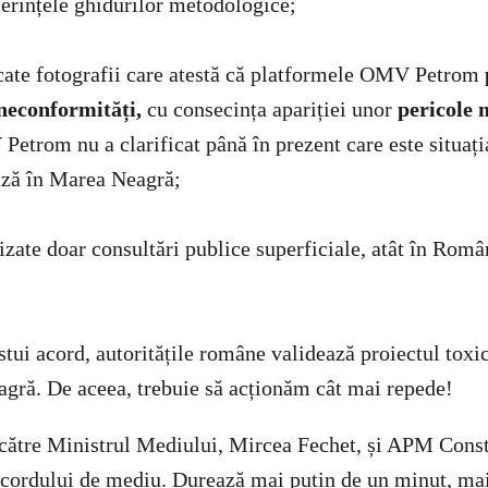
cerințele ghidurilor metodologice;
cate fotografii care atestă că platformele OMV Petrom
 neconformități,
cu consecința apariției unor
pericole 
etrom nu a clarificat până în prezent care este situați
ază în Marea Neagră;
zate doar consultări publice superficiale, atât în Român
stui acord, autoritățile române validează proiectul toxi
gră. De aceea, trebuie să acționăm cât mai repede!
către Ministrul Mediului, Mircea Fechet, și APM Const
acordului de mediu. Durează mai puțin de un minut, mail