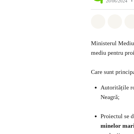
20/06/2024
•
Distribuie W
Distri
Ministerul Mediul
mediu pentru proi
Care sunt princip
Autoritățile
Neagră;
Proiectul se 
minelor mar