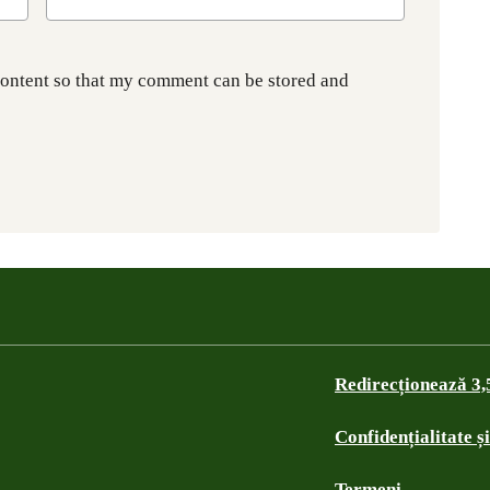
content so that my comment can be stored and
Redirecționează 3
Confidențialitate ș
Termeni