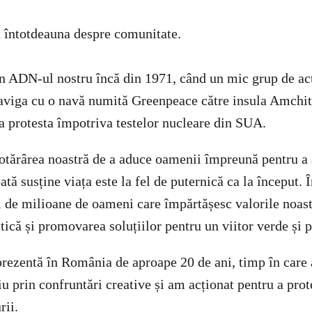
 întotdeauna despre comunitate.
în ADN-ul nostru încă din 1971, când un mic grup de acti
naviga cu o navă numită Greenpeace către insula Amchitk
 a protesta împotriva testelor nucleare din SUA.
otărârea noastră de a aduce oamenii împreună pentru a 
ată susține viața este la fel de puternică ca la început
ci de milioane de oameni care împărtășesc valorile noast
ică și promovarea soluțiilor pentru un viitor verde și p
rezentă în România de aproape 20 de ani, timp în care
 prin confruntări creative și am acționat pentru a prot
rii.