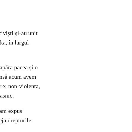
viști și-au unit
a, în largul
apăra pacea și o
. Însă acum avem
re: non-violența,
așnic.
 am expus
eja drepturile