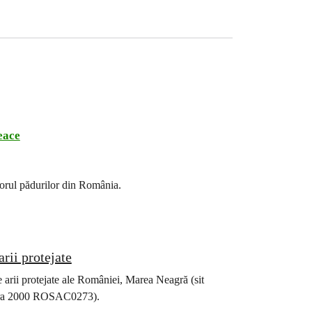
eace
torul pădurilor din România.
rii protejate
arii protejate ale României, Marea Neagră (sit
tura 2000 ROSAC0273).