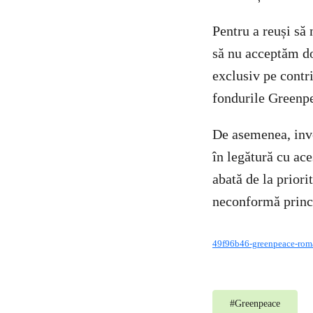
Pentru a reuși să
să nu acceptăm do
exclusiv pe contr
fondurile Greenpea
De asemenea, inve
în legătură cu ac
abată de la priori
neconformă princi
49f96b46-greenpeace-roma
#
Greenpeace