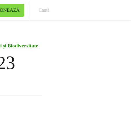
ONEAZĂ
Cau
 și Biodiversitate
023