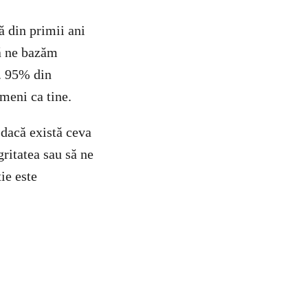
ă din primii ani
să ne bazăm
e. 95% din
meni ca tine.
 dacă există ceva
ritatea sau să ne
ie este