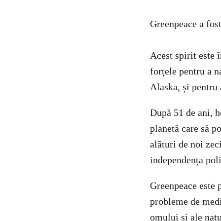
Greenpeace a fost
Acest spirit este 
forțele pentru a 
Alaska, și pentru
După 51 de ani, h
planetă care să po
alături de noi ze
independența polit
Greenpeace este p
probleme de mediu
omului și ale natu