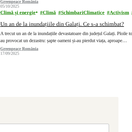
Greenpeace România
05/10/2025
Climă și energie
Climă
SchimbariClimatice
Activism
Un an de la inundațiile din Galați. Ce s-a schimbat?
A trecut un an de la inundațiile devastatoare din județul Galați. Ploile 
au provocat un dezastru: șapte oameni și-au pierdut viața, aproape…
Greenpeace România
17/09/2025