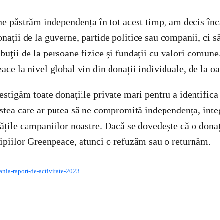
 ne păstrăm independența în tot acest timp, am decis înc
nații de la guverne, partide politice sau companii, ci 
ibuţii de la persoane fizice și fundații cu valori comun
ce la nivel global vin din donații individuale, de la oa
stigăm toate donațiile private mari pentru a identifica
estea care ar putea să ne compromită independența, integ
tățile campaniilor noastre. Dacă se dovedește că o donaț
piilor Greenpeace, atunci o refuzăm sau o returnăm.
nia-raport-de-activitate-2023