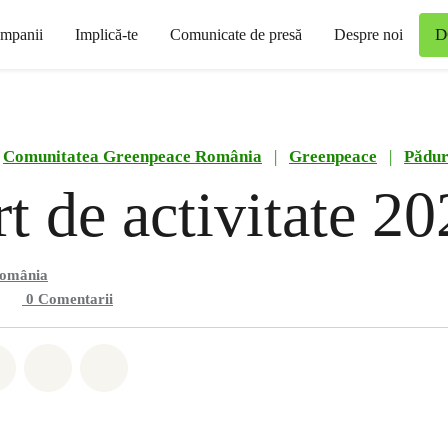
D
mpanii
Implică-te
Comunicate de presă
Despre noi
Comunitatea Greenpeace România
|
Greenpeace
|
Păduri
t de activitate 2
România
0
Comentarii
hatsapp
buie Facebook
Distribuie Twitter
Distribuie via Email
Share on Bluesky