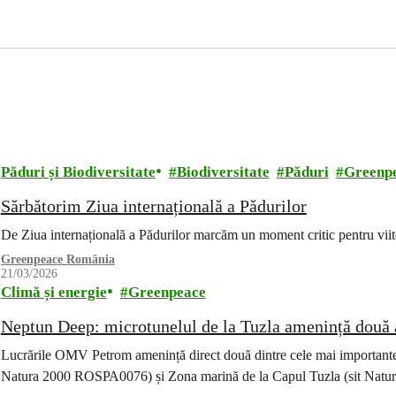
Păduri și Biodiversitate
Biodiversitate
Păduri
Greenp
Sărbătorim Ziua internațională a Pădurilor
De Ziua internațională a Pădurilor marcăm un moment critic pentru vii
Greenpeace România
21/03/2026
Climă și energie
Greenpeace
Neptun Deep: microtunelul de la Tuzla amenință două a
Lucrările OMV Petrom amenință direct două dintre cele mai importante 
Natura 2000 ROSPA0076) și Zona marină de la Capul Tuzla (sit Na