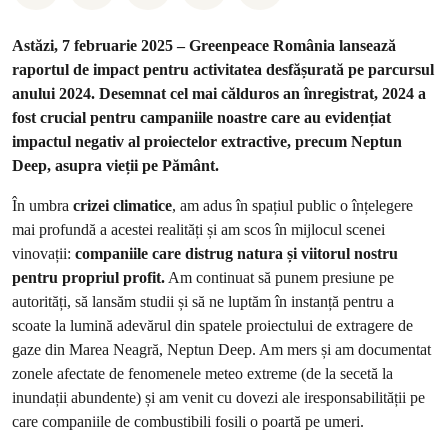
Astăzi, 7 februarie 2025 – Greenpeace România lansează
raportul de impact pentru activitatea desfășurată pe parcursul
anului 2024. Desemnat cel mai călduros an înregistrat, 2024 a
fost crucial pentru campaniile noastre care au evidențiat
impactul negativ al proiectelor extractive, precum Neptun
Deep, asupra vieții pe Pământ.
În umbra
crizei climatice
, am adus în spațiul public o înțelegere
mai profundă a acestei realități și am scos în mijlocul scenei
vinovații:
companiile care distrug natura și viitorul nostru
pentru propriul profit.
Am continuat să punem presiune pe
autorități, să lansăm studii și să ne luptăm în instanță pentru a
scoate la lumină adevărul din spatele proiectului de extragere de
gaze din Marea Neagră, Neptun Deep. Am mers și am documentat
zonele afectate de fenomenele meteo extreme (de la secetă la
inundații abundente) și am venit cu dovezi ale iresponsabilității pe
care companiile de combustibili fosili o poartă pe umeri.