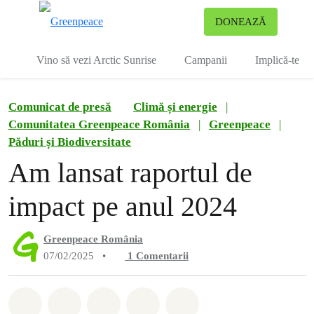
To
DONEAZĂ
Meniu
Vino să vezi Arctic Sunrise
Campanii
Implică-te
Comunicat de presă
Climă și energie
|
Comunitatea Greenpeace România
|
Greenpeace
|
Păduri și Biodiversitate
Am lansat raportul de
impact pe anul 2024
Greenpeace România
07/02/2025
•
1
Comentarii
Distribuie Whatsapp
Distribuie Facebook
Distribuie Twitter
Distribuie via Email
Share on Bluesky