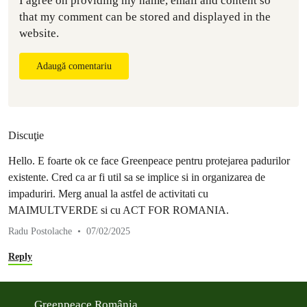
I agree on providing my name, email and content so
that my comment can be stored and displayed in the
website.
Adaugă comentariu
Discuţie
Hello. E foarte ok ce face Greenpeace pentru protejarea padurilor
existente. Cred ca ar fi util sa se implice si in organizarea de
impaduriri. Merg anual la astfel de activitati cu
MAIMULTVERDE si cu ACT FOR ROMANIA.
Radu Postolache
07/02/2025
Reply
Greenpeace România