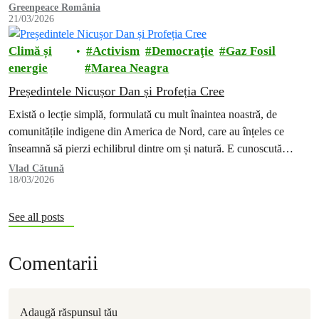
Greenpeace România
21/03/2026
Climă și
Activism
Democraţie
Gaz Fosil
energie
Marea Neagra
Președintele Nicușor Dan și Profeția Cree
Există o lecție simplă, formulată cu mult înaintea noastră, de
comunitățile indigene din America de Nord, care au înțeles ce
înseamnă să pierzi echilibrul dintre om și natură. E cunoscută…
Vlad Cătună
18/03/2026
See all posts
Comentarii
Adaugă răspunsul tău