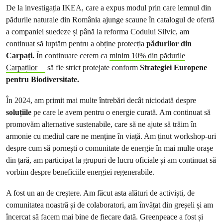
De la investigația IKEA, care a expus modul prin care lemnul din
pădurile naturale din România ajunge scaune în catalogul de ofertă
a companiei suedeze și până la reforma Codului Silvic, am
continuat să luptăm pentru a obține protecția
pădurilor din
Carpați.
În continuare cerem ca
minim 10% din pădurile
Carpaților
să fie strict protejate conform
Strategiei Europene
pentru Biodiversitate.
În 2024, am primit mai multe întrebări decât niciodată despre
soluțiile
pe care le avem pentru o energie curată. Am continuat să
promovăm alternative sustenabile, care să ne ajute să trăim în
armonie cu mediul care ne menține în viață. Am ținut workshop-uri
despre cum să pornești o comunitate de energie în mai multe orașe
din țară, am participat la grupuri de lucru oficiale și am continuat să
vorbim despre beneficiile energiei regenerabile.
A fost un an de creștere. Am făcut asta alături de activiști, de
comunitatea noastră și de colaboratori, am învățat din greșeli și am
încercat să facem mai bine de fiecare dată. Greenpeace a fost și