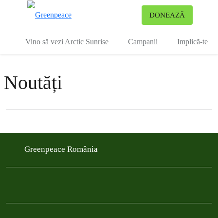
To
DONEAZĂ
Meniu
Vino să vezi Arctic Sunrise
Campanii
Implică-te
Noutăți
Filter posts
Filtered results
Greenpeace România