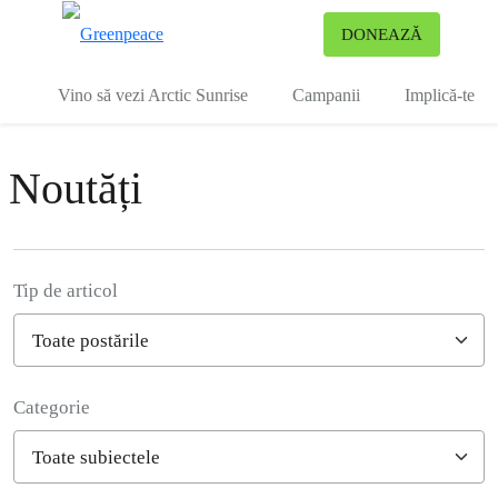
To
DONEAZĂ
Meniu
Vino să vezi Arctic Sunrise
Campanii
Implică-te
Noutăți
Tip de articol
Categorie