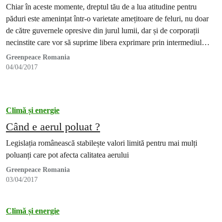
Chiar în aceste momente, dreptul tău de a lua atitudine pentru
păduri este amenințat într-o varietate amețitoare de feluri, nu doar
de către guvernele opresive din jurul lumii, dar și de corporații
necinstite care vor să suprime libera exprimare prin intermediul
proceselor în instanță costisitoare.
Greenpeace Romania
04/04/2017
Climă și energie
Când e aerul poluat ?
Legislația românească stabilește valori limită pentru mai mulți
poluanți care pot afecta calitatea aerului
Greenpeace Romania
03/04/2017
Climă și energie