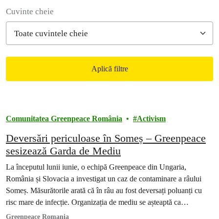
Filter posts
Cuvinte cheie
Aplică filtre
Filtered results
Comunitatea Greenpeace România
Activism
Deversări periculoase în Someș – Greenpeace
sesizează Garda de Mediu
La începutul lunii iunie, o echipă Greenpeace din Ungaria,
România și Slovacia a investigat un caz de contaminare a râului
Someș. Măsurătorile arată că în râu au fost deversați poluanți cu
risc mare de infecție. Organizația de mediu se așteaptă ca
autoritățile române să acționeze de urgență împotriva poluării
Greenpeace Romania