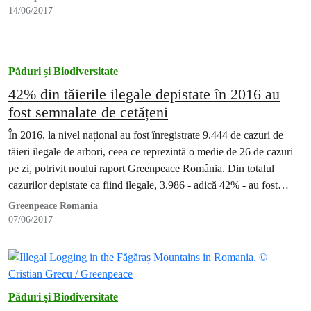
pentru a proteja sănătatea publică.
14/06/2017
Păduri și Biodiversitate
42% din tăierile ilegale depistate în 2016 au
fost semnalate de cetățeni
În 2016, la nivel național au fost înregistrate 9.444 de cazuri de
tăieri ilegale de arbori, ceea ce reprezintă o medie de 26 de cazuri
pe zi, potrivit noului raport Greenpeace România. Din totalul
cazurilor depistate ca fiind ilegale, 3.986 - adică 42% - au fost
identificate de cetățeni.
Greenpeace Romania
07/06/2017
Păduri și Biodiversitate