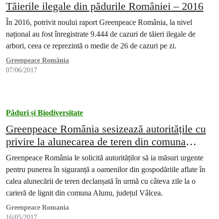
Tăierile ilegale din pădurile României – 2016
În 2016, potrivit noului raport Greenpeace România, la nivel
național au fost înregistrate 9.444 de cazuri de tăieri ilegale de
arbori, ceea ce reprezintă o medie de 26 de cazuri pe zi.
Greenpeace România
07/06/2017
Păduri și Biodiversitate
Greenpeace România sesizează autoritățile cu
privire la alunecarea de teren din comuna
Alunu, Vâlcea
Greenpeace România le solicită autorităților să ia măsuri urgente
pentru punerea în siguranță a oamenilor din gospodăriile aflate în
calea alunecării de teren declanșată în urmă cu câteva zile la o
carieră de lignit din comuna Alunu, județul Vâlcea.
Greenpeace Romania
16/05/2017