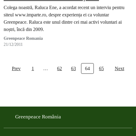
Colega noastră, Raluca Ene, a acordat recent un interviu pentru
siteul www.imparte.ro, despre experiența ei ca voluntar
Greenpeace. Raluca este unul dintre cei mai activi voluntari ai
noștri, încă din 2009.
Greenpeace Romania
21/12/2011
Prev
1
…
62
63
64
65
Next
Greenpeace România