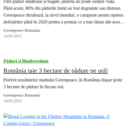
Fără păduri sănătoase și bogate, planeta nu poate susține viața.
Până acum, 80% din pădurile lumii au fost degradate sau distruse.
Greenpeace derulează, la nivel mondial, o campanie pentru oprirea
defrișărilor până în 2020 pentru a proteja ce a mai rămas din aceste
ecosisteme extraordinare.
Greenpeace Romania
14/05/2012
Păduri și Biodiversitate
România taie 3 hectare de pădure pe oră!
Potrivit rezultatelor studiului Greenpeace, în România dispar peste
3 hectare de pădure în fiecare oră.
Greenpeace Romania
14/05/2012