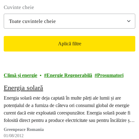
Filter posts
Cuvinte cheie
Aplică filtre
Filtered results
Climă și energie
Energie Regenerabilă
Prosumatori
Energia solară
Energia solară este deja captată în multe părți ale lumii și are
potențialul de a furniza de câteva ori consumul global de energie
curent dacă este exploatată corespunzător. Energia solară poate fi
folosită direct pentru a produce electricitate sau pentru încălzire și
chiar pentru răcire. Potențialul viitor al acesteia este limitat doar de
Greenpeace Romania
disponibilitatea noastră…
01/08/2012