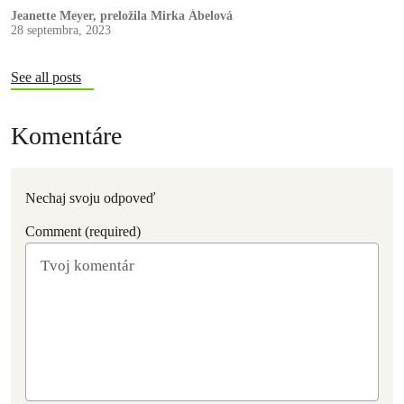
Po…
Jeanette Meyer, preložila Mirka Ábelová
28 septembra, 2023
See all posts
Komentáre
Nechaj svoju odpoveď
Comment (required)