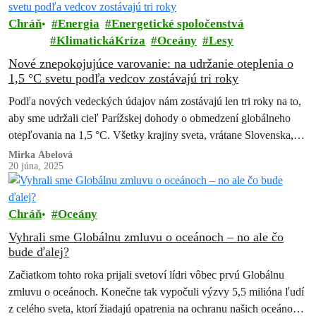
Chráň
Energia
Energetické spoločenstvá
KlimatickáKríza
Oceány
Lesy
Nové znepokojujúce varovanie: na udržanie oteplenia o
1,5 °C svetu podľa vedcov zostávajú tri roky
Podľa nových vedeckých údajov nám zostávajú len tri roky na to,
aby sme udržali cieľ Parížskej dohody o obmedzení globálneho
otepľovania na 1,5 °C. Všetky krajiny sveta, vrátane Slovenska,
musia…
Mirka Ábelová
20 júna, 2025
Chráň
Oceány
Vyhrali sme Globálnu zmluvu o oceánoch – no ale čo
bude ďalej?
Začiatkom tohto roka prijali svetoví lídri vôbec prvú Globálnu
zmluvu o oceánoch. Konečne tak vypočuli výzvy 5,5 milióna ľudí
z celého sveta, ktorí žiadajú opatrenia na ochranu našich oceánov.