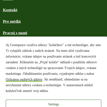
Kontakt
Pre médiá
Pracuj s nami
Mapa stránok
Aj Greenpeace využíva súbory "koláčikov" a iné technológie, aby sme
Ti vylepšili zážitok z našich stránok. Na tento účel využívame
Ochrana osobných údajov
informácie, vrátane údajov na používanie stránok a tiež koncových
zariadení. Kliknutím na „Prijať koláče“ súhlasíš s použitím súborov
Autorské práva
cookies a iných technológií na spracovanie Tvojich údajov, vrátane
marketingu. Odsúhlasením používania, vyjadrujete súhlas s našou
Všeobecné podmienky
Ochranou osobných údajov
. Ak nesúhlasíš, obmedzíme sa na
nevyhnutné súbory cookies a technológie. V nastaveniach môžeš
Pravidlá našej komunity
kedykoľvek zmeniť svoj súhlas.
Hľadať v archíve
Settings