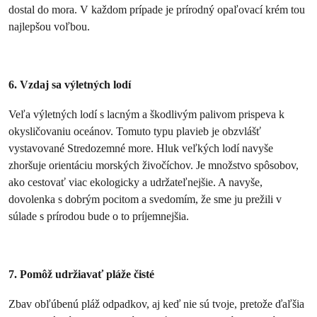
dostal do mora. V každom prípade je prírodný opaľovací krém tou
najlepšou voľbou.
6. Vzdaj sa výletných lodí
Veľa výletných lodí s lacným a škodlivým palivom prispeva k
okysličovaniu oceánov. Tomuto typu plavieb je obzvlášť
vystavované Stredozemné more. Hluk veľkých lodí navyše
zhoršuje orientáciu morských živočíchov. Je množstvo spôsobov,
ako cestovať viac ekologicky a udržateľnejšie. A navyše,
dovolenka s dobrým pocitom a svedomím, že sme ju prežili v
súlade s prírodou bude o to príjemnejšia.
7. Pomôž udržiavať pláže čisté
Zbav obľúbenú pláž odpadkov, aj keď nie sú tvoje, pretože ďaľšia