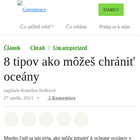
Pr
DARUJ
Ponuka
Čo môžeš robiť?
Čo robíme
Pridaj sa k nám
Článok
Chráň
|
Uncategorized
8 tipov ako môžeš chrániť
oceány
napísala Katarína Juríková
27 apríla, 2021
•
2
Komentáre
Zdieľať na Whatsapp
Zdieľať na Facebook
Zdieľať na Twitter
Zdieľať prostredníctvom Em
Share on Bluesky
Mnoho ľudí sa nás pýta, ako môžu prispieť k ochrane oceánov v