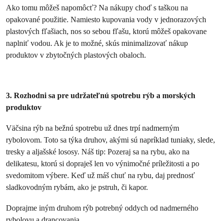
Ako tomu môžeš napomôcť? Na nákupy choď s taškou na
opakované použitie. Namiesto kupovania vody v jednorazových
plastových fľašiach, nos so sebou fľašu, ktorú môžeš opakovane
naplniť vodou. Ak je to možné, skús minimalizovať nákup
produktov v zbytočných plastových obaloch.
3. Rozhodni sa pre udržateľnú spotrebu rýb a morských
produktov
Väčsina rýb na bežnú spotrebu už dnes trpí nadmerným
rybolovom. Toto sa týka druhov, akými sú napríklad tuniaky, slede,
tresky a aljašské lososy. Náš tip: Pozeraj sa na rybu, ako na
delikatesu, ktorú si dopraješ len vo výnimočné príležitosti a po
svedomitom výbere. Keď už máš chuť na rybu, daj prednosť
sladkovodným rybám, ako je pstruh, či kapor.
Doprajme iným druhom rýb potrebný oddych od nadmerného
rybolovu a drancovania.