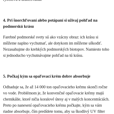
4. Pri šnorchľovaní alebo potápaní si užívaj pohľad na
podmorskú krásu
Farebné podmorské svety sú ako vzácny obraz: ich krásu si
môžeme naplno vychutnať, ale dotykom im môžeme uškodiť.
Nezasahujme do krehkých podmorských biotopov. Namiesto toho
si jednoducho vychutnávajme pohľad na tú krásu.
5. Počkaj kým sa opaľovací krém dobre absorbuje
Odhaduje sa, že až 14 000 ton opaľovacieho krému skonči ročne
vo vode. Problémom je, že konvenčné opaľovacie krémy majú
chemikálie, ktoré ničia koralové útesy aj v malých koncentráciách.
Preto po nanesení opaľovacieho krému počkajte, kým sa vám
riadne absorbuje, čím predídete tomu, aby sa škodlivý UV filter