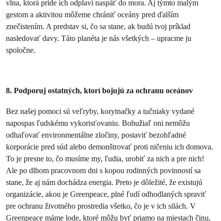
vlna, ktorá príde ich odplaví naspäť do mora. Aj týmto malým
gestom a aktivitou môžeme chrániť oceány pred ďalším
znečistením. A predstav si, čo sa stane, ak budú tvoj príklad
nasledovať davy. Táto planéta je nás všetkých – upracme ju
spoločne.
8. Podporuj ostatných, ktorí bojujú za ochranu oceánov
Bez našej pomoci sú veľryby, korytnačky a tučniaky vydané
napospas ľudskému vykorisťovaniu. Bohužiaľ oni nemôžu
odhaľovať environmentálne zločiny, postaviť bezohľadné
korporácie pred súd alebo demonštrovať proti ničeniu ich domova.
To je presne to, čo musíme my, ľudia, urobiť za nich a pre nich!
Ale po dlhom pracovnom dni s kopou rodinných povinností sa
stane, že aj nám dochádza energia. Preto je dôležité, že existujú
organizácie, akou je Greenpeace, plné ľudí odhodlaných spraviť
pre ochranu životného prostredia všetko, čo je v ich silách. V
Greenpeace máme lode, ktoré môžu byť priamo na miestach činu,