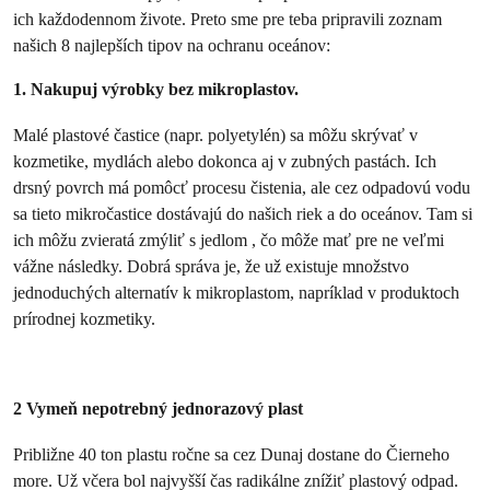
ich každodennom živote. Preto sme pre teba pripravili zoznam
našich 8 najlepších tipov na ochranu oceánov:
1. Nakupuj výrobky bez mikroplastov.
Malé plastové častice (napr. polyetylén) sa môžu skrývať v
kozmetike, mydlách alebo dokonca aj v zubných pastách. Ich
drsný povrch má pomôcť procesu čistenia, ale cez odpadovú vodu
sa tieto mikročastice dostávajú do našich riek a do oceánov. Tam si
ich môžu zvieratá zmýliť s jedlom , čo môže mať pre ne veľmi
vážne následky. Dobrá správa je, že už existuje množstvo
jednoduchých alternatív k mikroplastom, napríklad v produktoch
prírodnej kozmetiky.
2 Vymeň nepotrebný jednorazový plast
Približne 40 ton plastu ročne sa cez Dunaj dostane do Čierneho
more. Už včera bol najvyšší čas radikálne znížiť plastový odpad.