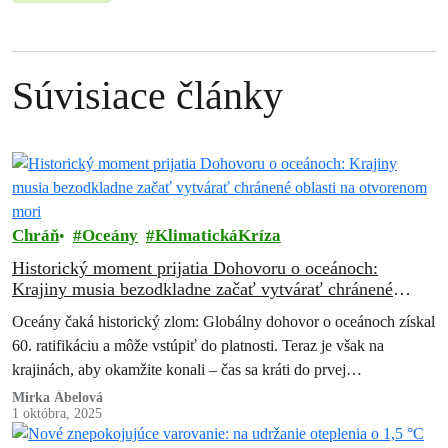
Súvisiace články
Chráň
Oceány
KlimatickáKríza
Historický moment prijatia Dohovoru o oceánoch:
Krajiny musia bezodkladne začať vytvárať chránené
oblasti na otvorenom mori
Oceány čaká historický zlom: Globálny dohovor o oceánoch získal
60. ratifikáciu a môže vstúpiť do platnosti. Teraz je však na
krajinách, aby okamžite konali – čas sa kráti do prvej…
Mirka Ábelová
1 októbra, 2025