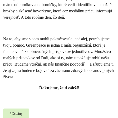
máme odborníkov a odborníčky, ktoré vedia identifikovať možné
hrozby a skúsené hovorkyne, ktoré cez mediálnu prácu informujú
verejnosť. A toto robíme den, čo deň.
Na to, aby sme v tom mohli pokračovať aj naďalej, potrebujeme
tvoju pomoc. Greenpeace je jedna z mála organizácií, ktorá je
financovaná z dobrovoľných príspevkov jednotlivcov. Množstvo
malých príspevkov od ľudí, ako si ty, nám umožňuje robiť našu
prácu.
Budeme vďační, ak nás finančne podporíš
a sľubujeme ti,
že aj zajtra budeme bojovať za záchranu zdravých oceánov plných
života.
Ďakujeme, že ti záleží!
#
Oceány