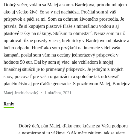
Dobrý večer, volám sa Matej a som z Bardejova, prírodu milujem
ako aj všetko živé, čo sa v nej nachádza. Prečítal som si váš
príspevok a páči sa mi. Som za ochranu životného prostredia. Je
pravda, že si kupujem plastové fľaše s minerálnou vodou a aj
plastové tašky na nákupy. Skúsim to obmedziť. Neraz som tu už
upratoval rôzne posedy v lese, breh rieky v Bardejove od plastov a
iného odpadu. Hneď ako som prvýkrát na internete videl vašu
kampaň, poslal som vám na oceány jednorázový príspevok v
hodnote 50 eur. Dal by som aj viac, ale vzhľadom k mojej
finančnej situácii je to primeraný príspevok. Je jedným z mojich
snov, pracovať pre vašu organizáciu a spoločne tak udržiavať
planétu čistú aj pre ďalšie generácie. S pozdravom Matej, Bardejov
Matej Jendrichovský
1 októbra, 2021
Reply
Dobrý deň, pán Matej, ďakujeme krásne za Vašu podporu
a nesmierne si ju vážime. :) Ak máte záujem, tak sa viete