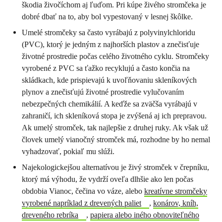
škodia živočíchom aj ľuďom. Pri kúpe živého stromčeka je
dobré dbať na to, aby bol vypestovaný v lesnej škôlke.
Umelé stromčeky sa často vyrábajú z polyvinylchloridu
(PVC), ktorý je jedným z najhorších plastov a znečisťuje
životné prostredie počas celého životného cyklu. Stromčeky
vyrobené z PVC sa ťažko recyklujú a často končia na
skládkach, kde prispievajú k uvoľňovaniu skleníkových
plynov a znečisťujú životné prostredie vylučovaním
nebezpečných chemikálií. A keďže sa zväčša vyrábajú v
zahraničí, ich skleníková stopa je zvýšená aj ich prepravou.
Ak umelý stromček, tak najlepšie z druhej ruky. Ak však už
človek umelý vianočný stromček má, rozhodne by ho nemal
vyhadzovať, pokiaľ mu slúži.
Najekologickejšou alternatívou je živý stromček v črepníku,
ktorý má výhodu, že vydrží oveľa dlhšie ako len počas
obdobia Vianoc, čečina vo váze, alebo
kreatívne stromčeky
vyrobené napríklad z drevených paliet
,
konárov, kníh,
dreveného rebríka
,
papiera alebo iného obnoviteľného