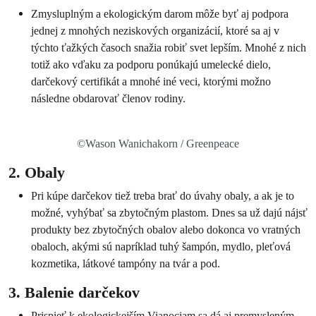
Zmysluplným a ekologickým darom môže byť aj podpora
jednej z mnohých neziskových organizácií, ktoré sa aj v
týchto ťažkých časoch snažia robiť svet lepším. Mnohé z nich
totiž ako vďaku za podporu ponúkajú umelecké dielo,
darčekový certifikát a mnohé iné veci, ktorými možno
následne obdarovať členov rodiny.
©Wason Wanichakorn / Greenpeace
2. Obaly
Pri kúpe darčekov tiež treba brať do úvahy obaly, a ak je to
možné, vyhýbať sa zbytočným plastom. Dnes sa už dajú nájsť
produkty bez zbytočných obalov alebo dokonca vo vratných
obaloch, akými sú napríklad tuhý šampón, mydlo, pleťová
kozmetika, látkové tampóny na tvár a pod.
3. Balenie darčekov
Prispieť k ekologickejším Vianociam sa dá aj premysleným