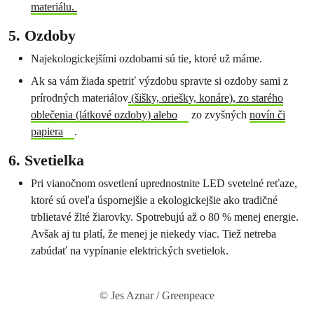
materiálu.
5. Ozdoby
Najekologickejšími ozdobami sú tie, ktoré už máme.
Ak sa vám žiada spetriť výzdobu spravte si ozdoby sami z
prírodných materiálov
(šišky, oriešky, konáre), zo starého
oblečenia (látkové ozdoby) alebo
zo zvyšných
novín či
papiera
.
6. Svetielka
Pri vianočnom osvetlení uprednostnite LED svetelné reťaze,
ktoré sú oveľa úspornejšie a ekologickejšie ako tradičné
trblietavé žlté žiarovky. Spotrebujú až o 80 % menej energie.
Avšak aj tu platí, že menej je niekedy viac. Tiež netreba
zabúdať na vypínanie elektrických svetielok.
© Jes Aznar / Greenpeace