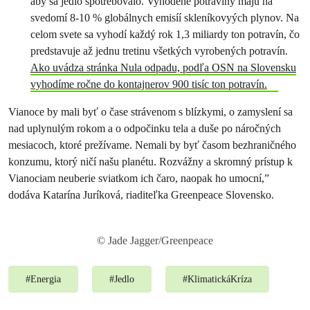
aby sa jedlo spotrebovalo. Vyhodené potraviny majú na
svedomí 8-10 % globálnych emisíí skleníkovyých plynov. Na
celom svete sa vyhodí každý rok 1,3 miliardy ton potravín, čo
predstavuje až jednu tretinu všetkých vyrobených potravín.
Ako uvádza stránka Nula odpadu, podľa OSN na Slovensku
vyhodíme ročne do kontajnerov 900 tisíc ton potravín.
Vianoce by mali byť o čase strávenom s blízkymi, o zamyslení sa
nad uplynulým rokom a o odpočinku tela a duše po náročných
mesiacoch, ktoré prežívame. Nemali by byť časom bezhraničného
konzumu, ktorý ničí našu planétu. Rozvážny a skromný prístup k
Vianociam neuberie sviatkom ich čaro, naopak ho umocní,”
dodáva Katarína Juríková, riaditeľka Greenpeace Slovensko.
© Jade Jagger/Greenpeace
#
Energia
#
Jedlo
#
KlimatickáKríza