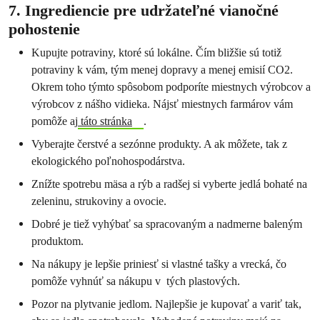
7. Ingrediencie pre udržateľné vianočné
pohostenie
Kupujte potraviny, ktoré sú lokálne. Čím bližšie sú totiž
potraviny k vám, tým menej dopravy a menej emisií CO2.
Okrem toho týmto spôsobom podporíte miestnych výrobcov a
výrobcov z nášho vidieka. Nájsť miestnych farmárov vám
pomôže aj
táto stránka
.
Vyberajte čerstvé a sezónne produkty. A ak môžete, tak z
ekologického poľnohospodárstva.
Znížte spotrebu mäsa a rýb a radšej si vyberte jedlá bohaté na
zeleninu, strukoviny a ovocie.
Dobré je tiež vyhýbať sa spracovaným a nadmerne baleným
produktom.
Na nákupy je lepšie priniesť si vlastné tašky a vrecká, čo
pomôže vyhnúť sa nákupu v tých plastových.
Pozor na plytvanie jedlom. Najlepšie je kupovať a variť tak,