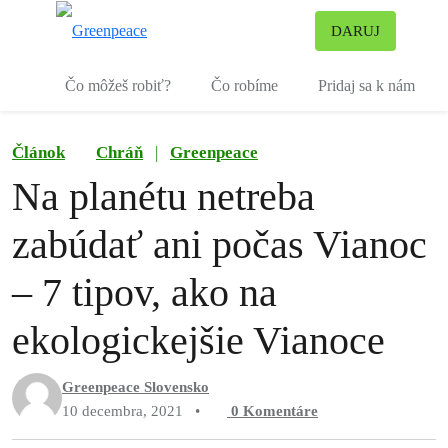
Pr
DARUJ
Ponuka
Čo môžeš robiť?
Čo robíme
Pridaj sa k nám
Článok
Chráň
|
Greenpeace
Na planétu netreba
zabúdať ani počas Vianoc
– 7 tipov, ako na
ekologickejšie Vianoce
Greenpeace Slovensko
10 decembra, 2021
•
0
Komentáre