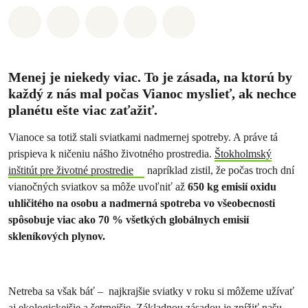
Zdieľať na Whatsapp
Zdieľať na Facebook
Zdieľať na Twitter
Zdieľať prostredníctvom Em
Share on Bluesky
Menej je niekedy viac. To je zásada, na ktorú by
každý z nás mal počas Vianoc myslieť, ak nechce
planétu ešte viac zaťažiť.
Vianoce sa totiž stali sviatkami nadmernej spotreby. A práve tá
prispieva k ničeniu nášho životného prostredia.
Štokholmský
inštitút pre životné prostredie
napríklad zistil, že počas troch dní
vianočných sviatkov sa môže uvoľniť až
650 kg emisií oxidu
uhličitého na osobu a nadmerná spotreba vo všeobecnosti
spôsobuje viac ako 70 % všetkých globálnych emisií
skleníkových plynov.
Netreba sa však báť – najkrajšie sviatky v roku si môžeme užívať
aj ekologickejšie a šetrnejšie. Základnou zásadou je znížiť našu