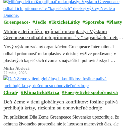
Greenpeace
Jedlo
ToxickéLátky
Spotreba
Plasty
Milióny detí môžu prijímať mikroplasty: Výskum
Greenpeace odhalil ich prítomnosť v “kapsičkách” detskej
výživy Nestlé a Danone.
Nový výskum zadaný organizáciou Greenpeace International
odhalil prítomnosť mikroplastov v detskej výžive predávanej v
plastových kapsičkách dvoma z najväčších potravinárskych
spoločností na svete – Nestlé a Danone. Zistenia vyvolávajú
Mirka Ábelová
22 mája, 2026
vážne…
Chráň
KlimatickáKríza
Energetické spoločenstvá
Deň Zeme v tieni globálnych konfliktov: fosílne palivá
prehlbujú krízy, riešením sú obnoviteľné zdroje
Pri príležitosti Dňa Zeme Greenpeace Slovensko upozorňuje, že
ochrana životného prostredia nie je luxusom mierových čias, ale