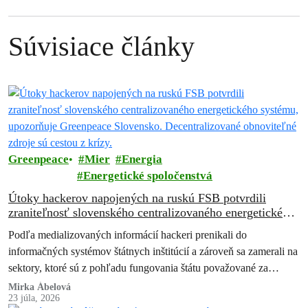
Súvisiace články
Greenpeace
Mier
Energia
Energetické spoločenstvá
Útoky hackerov napojených na ruskú FSB potvrdili
zraniteľnosť slovenského centralizovaného energetického
systému, upozorňuje Greenpeace Slovensko.
Podľa medializovaných informácií hackeri prenikali do
Decentralizované obnoviteľné zdroje sú cestou z krízy.
informačných systémov štátnych inštitúcií a zároveň sa zamerali na
sektory, ktoré sú z pohľadu fungovania štátu považované za
kritické. Išlo najmä o energetiku, obranný…
Mirka Ábelová
23 júla, 2026