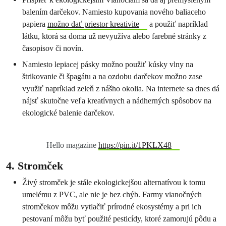
balením darčekov. Namiesto kupovania nového baliaceho
papiera
možno dať priestor kreativite
a použiť napríklad
látku, ktorá sa doma už nevyužíva alebo farebné stránky z
časopisov či novín.
Namiesto lepiacej pásky možno použiť kúsky vlny na
štrikovanie či špagátu a na ozdobu darčekov možno zase
využiť napríklad zeleň z nášho okolia. Na internete sa dnes dá
nájsť skutočne veľa kreatívnych a nádherných spôsobov na
ekologické balenie darčekov.
Hello magazine
https://pin.it/1PKLX48
4. Stromček
Živý stromček je stále ekologickejšou alternatívou k tomu
umelému z PVC, ale nie je bez chýb. Farmy vianočných
stromčekov môžu vytlačiť prírodné ekosystémy a pri ich
pestovaní môžu byť použité pesticídy, ktoré zamorujú pôdu a