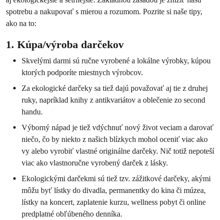
spotrebu a nakupovať s mierou a rozumom. Pozrite si naše tipy,
ako na to:
1. Kúpa/výroba darčekov
Skvelými darmi sú ručne vyrobené a lokálne výrobky, kúpou
ktorých podporíte miestnych výrobcov.
Za ekologické darčeky sa tiež dajú považovať aj tie z druhej
ruky, napríklad knihy z antikvariátov a oblečenie zo second
handu.
Výborný nápad je tiež vdýchnuť nový život veciam a darovať
niečo, čo by niekto z našich blízkych mohol oceniť viac ako
vy alebo vyrobiť vlastné originálne darčeky. Nič totiž nepoteší
viac ako vlastnoručne vyrobený darček z lásky.
Ekologickými darčekmi sú tiež tzv. zážitkové darčeky, akými
môžu byť lístky do divadla, permanentky do kina či múzea,
lístky na koncert, zaplatenie kurzu, wellness pobyt či online
predplatné obľúbeného denníka.