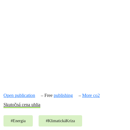
Open publication
– Free
publishing
–
More co2
Skutočná cena uhlia
#
Energia
#
KlimatickáKríza