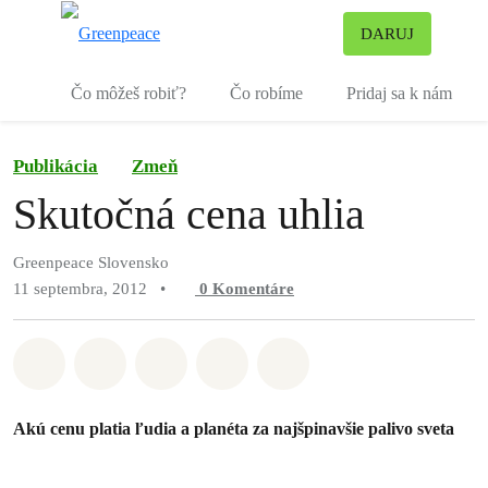
Pr
DARUJ
Ponuka
Čo môžeš robiť?
Čo robíme
Pridaj sa k nám
Publikácia
Zmeň
Skutočná cena uhlia
Greenpeace Slovensko
11 septembra, 2012
•
0
Komentáre
Zdieľať na Whatsapp
Zdieľať na Facebook
Zdieľať na Twitter
Zdieľať prostredníctvom Em
Share on Bluesky
Akú cenu platia ľudia a planéta za najšpinavšie palivo sveta