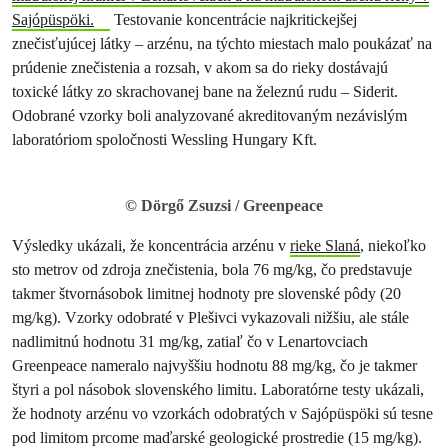
Sajópüspöki.
Testovanie koncentrácie najkritickejšej
znečisťujúcej látky – arzénu, na týchto miestach malo poukázať na
prúdenie znečistenia a rozsah, v akom sa do rieky dostávajú
toxické látky zo skrachovanej bane na železnú rudu – Siderit.
Odobrané vzorky boli analyzované akreditovaným nezávislým
laboratóriom spoločnosti Wessling Hungary Kft.
© Dörgő Zsuzsi / Greenpeace
Výsledky ukázali, že koncentrácia arzénu v
rieke Slaná
, niekoľko
sto metrov od zdroja znečistenia, bola 76 mg/kg, čo predstavuje
takmer štvornásobok limitnej hodnoty pre slovenské pôdy (20
mg/kg). Vzorky odobraté v Plešivci vykazovali nižšiu, ale stále
nadlimitnú hodnotu 31 mg/kg, zatiaľ čo v Lenartovciach
Greenpeace nameralo najvyššiu hodnotu 88 mg/kg, čo je takmer
štyri a pol násobok slovenského limitu. Laboratórne testy ukázali,
že hodnoty arzénu vo vzorkách odobratých v Sajópüspöki sú tesne
pod limitom prcome maďarské geologické prostredie (15 mg/kg).