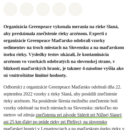
Zdieľať na Whatsapp
Zdieľať na Facebook
Zdieľať na Twitter
Zdieľať prostredníctvom Em
Share on Bluesky
Organizácia Greenpeace vykonala merania na rieke Slaná,
aby preskúmala znečistenie rieky arzénom. Experti z
organizácie Greenpeace Maďarsko odobrali vzorky
sedimentov na troch miestach na Slovensku a na maďarskom
úseku rieky. Výsledky testov ukázali, že kontaminácia
arzénom vo vzorkách odobratých na slovenskej strane, v
blízkosti maďarských hraníc, je takmer 4-násobne vyššia ako
sú vnútroštátne limitné hodnoty.
Odborníci z organizácie Greenpeace Maďarsko odobrali dňa 22.
septembra 2022 vzorky z rieky Slaná, aby posúdili znečistenie
rieky arzénom. Na posúdenie šírenia možného znečistenie boli
vzorky odobraté na troch miestach na Slovensku: niekoľko sto
metrov od zdroja
znečistenia pri závode Siderit pri Nižnej Slanej;
asi 25 km ďalej po prúde rieky pri Plešivci; na slovensko
maďarskej hranici v Lenartovciach a na maďarskom úseku rieky v