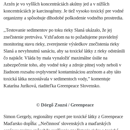
Arzén je vo vyšších koncentráciách akútny jed a v nižších
koncentráciách je karcinogénny. Je tiež vysoko toxický pre vodné
organizmy a spôsobuje dlhodobé poškodenie vodného prostredia.
,,Testovanie sedimentov po toku rieky Slaná ukázalo, že jej
znečistenie pretrváva. Vzhľadom na to požadujeme pravidelný
monitoring stavu rieky, zverejnenie výsledkov znečistenia rieky
Slaná a nevyhnutnú sanáciu, aby sa toxické látky z rieky odstránili
čo najskôr. Vláda by mala vynaložiť maximálne úsilie na
zabezpečenie toho, aby vodné toky a zdroje pitnej vody neboli v
žiadnom rozsahu ovplyvnené kontamináciou arzénom a aby táto
toxická látka nezostávala v sedimentoch vody,” komentuje
Katarína Juríková, riaditeľka Greenpeace Slovensko.
© Dörgő Zsuzsi / Greenpeace
Simon Gergely, regionálny expert pre toxické látky z Greenpeace
Maďarsko dopĺňa: ,,Nečinnosť slovenských a maďarských