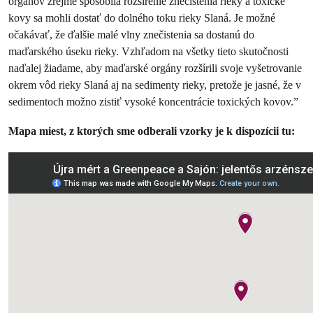
orgánov zrejme spôsobila rozšírenie znečistenia rieky a toxické
kovy sa mohli dostať do dolného toku rieky Slaná. Je možné
očakávať, že ďalšie malé vlny znečistenia sa dostanú do
maďarského úseku rieky. Vzhľadom na všetky tieto skutočnosti
naďalej žiadame, aby maďarské orgány rozšírili svoje vyšetrovanie
okrem vôd rieky Slaná aj na sedimenty rieky, pretože je jasné, že v
sedimentoch možno zistiť vysoké koncentrácie toxických kovov.”
Mapa miest, z ktorých sme odberali vzorky je k dispozícii tu: