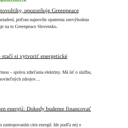
tovoltiky, upozorňuje Greenpeace
riadení, pričom najnovšie opatrenia znevýhodnia
ňuje na to Greenpeace Slovensko.
stačí si vytvoriť energetické
inou – správu zdieľania elektriny. Má ísť o službu,
obnoviteľných zdrojov…
ien energií: Dokedy budeme financovať
zastropovaním cien energií. Ide podľa nej o