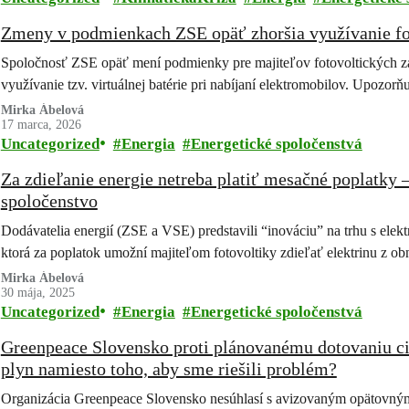
Zmeny v podmienkach ZSE opäť zhoršia využívanie fo
Spoločnosť ZSE opäť mení podmienky pre majiteľov fotovoltických za
využívanie tzv. virtuálnej batérie pri nabíjaní elektromobilov. Upozor
Mirka Ábelová
17 marca, 2026
Uncategorized
Energia
Energetické spoločenstvá
Za zdieľanie energie netreba platiť mesačné poplatky – 
spoločenstvo
Dodávatelia energií (ZSE a VSE) predstavili “inováciu” na trhu s elektr
ktorá za poplatok umožní majiteľom fotovoltiky zdieľať elektrinu z 
Mirka Ábelová
30 mája, 2025
Uncategorized
Energia
Energetické spoločenstvá
Greenpeace Slovensko proti plánovanému dotovaniu c
plyn namiesto toho, aby sme riešili problém?
Organizácia Greenpeace Slovensko nesúhlasí s avizovaným opätovným 