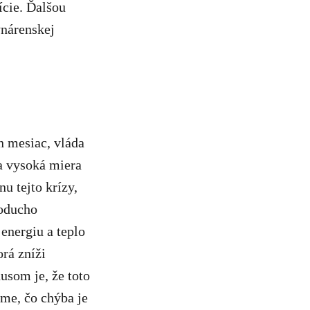
ície. Ďalšou
ynárenskej
en mesiac, vláda
 a vysoká miera
u tejto krízy,
noducho
energiu a teplo
rá zníži
usom je, že toto
áme, čo chýba je