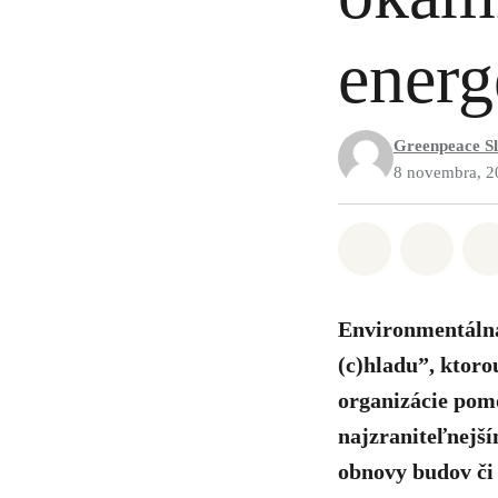
energ
Greenpeace S
8 novembra, 2
Zdieľať na 
Zdieľa
Environmentálna
(c)hladu”, ktoro
organizácie pom
najzraniteľnejší
obnovy budov či