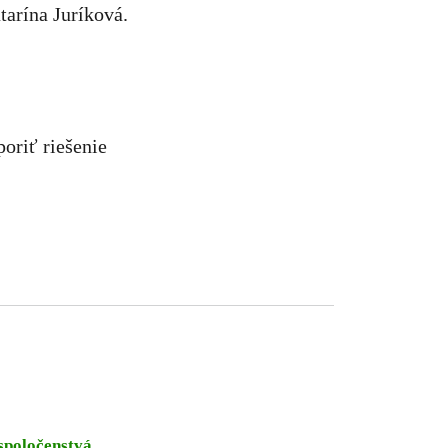
tarína Juríková.
oriť riešenie
spoločenstvá