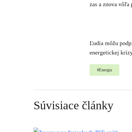
zas a znova vôľa 
Ľudia môžu podpí
energetickej kríz
#
Energia
Súvisiace články