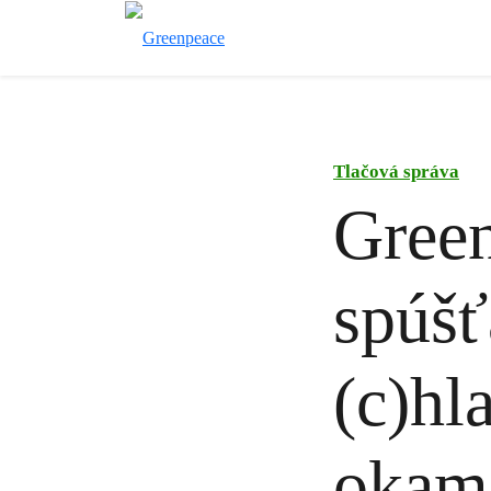
Tlačová správa
Gree
spúšť
(c)hl
okamž