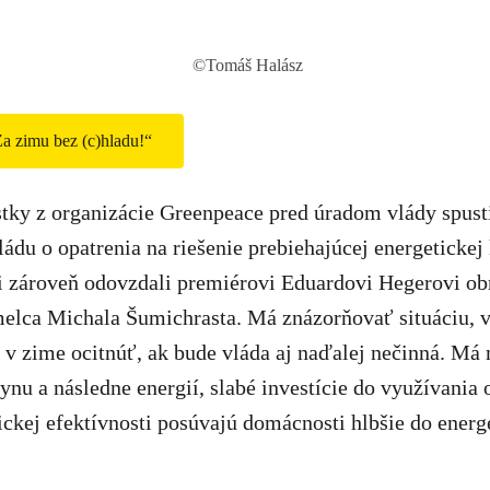
©Tomáš Halász
a zimu bez (c)hladu!“
istky z organizácie Greenpeace pred úradom vlády spusti
ládu o opatrenia na riešenie prebiehajúcej energetickej 
i zároveň odovzdali premiérovi Eduardovi Hegerovi ob
melca Michala Šumichrasta. Má znázorňovať situáciu, v
v zime ocitnúť, ak bude vláda aj naďalej nečinná. Má
ynu a následne energií, slabé investície do využívania
ickej efektívnosti posúvajú domácnosti hlbšie do energ