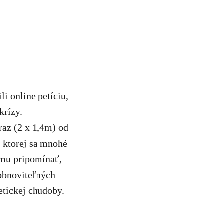
li online petíciu,
krízy.
raz (2 x 1,4m) od
 ktorej sa mnohé
 mu pripomínať,
 obnoviteľných
etickej chudoby.