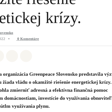
etickej krízy.
lovensko
022
•
0
Komentáre
Whatsapp
ť na Facebook
Zdieľať na Twitter
Zdieľať prostredníctvom Email
Share on Bluesky
 organizácia Greenpeace Slovensko predstavila vý
u žiada vládu o okamžité riešenie energetickej krízy
ohla zmierniť adresná a efektívna finančná pomoc
m domácnostiam, investície do využívania obnoviteľ
 útlm využívania plynu.