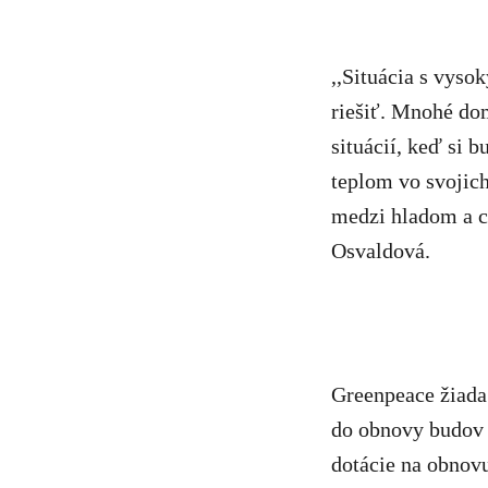
,,Situácia s vyso
riešiť. Mnohé do
situácií, keď si
teplom vo svojic
medzi hladom a c
Osvaldová.
Greenpeace žiada 
do obnovy budov a
dotácie na obnov