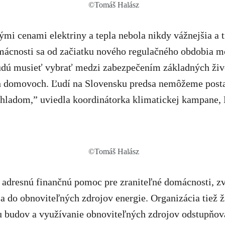
©Tomáš Halász
kými cenami elektriny a tepla nebola nikdy vážnejšia a 
mácnosti sa od začiatku nového regulačného obdobia m
 budú musieť vybrať medzi zabezpečením základných živ
h domovoch. Ľudí na Slovensku predsa nemôžeme posta
hladom,” uviedla koordinátorka klimatickej kampane,
©Tomáš Halász
adresnú finančnú pomoc pre zraniteľné domácnosti, zvý
 do obnoviteľných zdrojov energie. Organizácia tiež ž
u budov a využívanie obnoviteľných zdrojov odstupňova