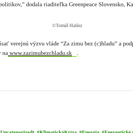
politikov,” dodala riaditeľka Greenpeace Slovensko, Ka
©Tomáš Halász
sať verejnú výzvu vláde “Za zimu bez (c)hladu” a podp
y na
www.zazimubezchladu.sk
.
Uncategorized
KlimatickáKríza
Energia
Energetické 