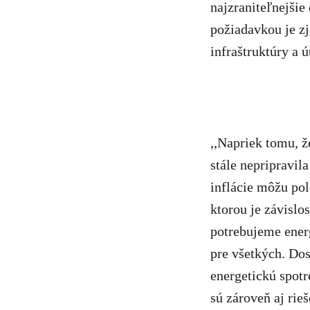
najzraniteľnejšie
požiadavkou je z
infraštruktúry a 
,,Napriek tomu, že
stále nepripravil
inflácie môžu pol
ktorou je závislo
potrebujeme energ
pre všetkých. Do
energetickú spot
sú zároveň aj rie