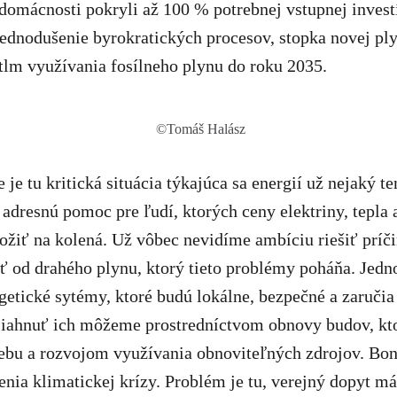
 domácnosti pokryli až 100 % potrebnej vstupnej invest
jednodušenie byrokratických procesov, stopka novej pl
útlm využívania fosílneho plynu do roku 2035.
©Tomáš Halász
 je tu kritická situácia týkajúca sa energií už nejaký t
a adresnú pomoc pre ľudí, ktorých ceny elektriny, tepla
ožiť na kolená. Už vôbec nevidíme ambíciu riešiť príčin
sť od drahého plynu, ktorý tieto problémy poháňa. Jed
etické sytémy, ktoré budú lokálne, bezpečné a zaručia 
siahnuť ich môžeme prostredníctvom obnovy budov, kto
rebu a rozvojom využívania obnoviteľných zdrojov. Bon
šenia klimatickej krízy. Problém je tu, verejný dopyt m