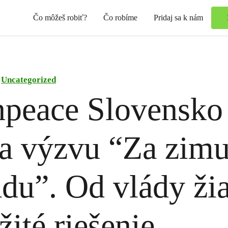
Čo môžeš robiť?
Čo robíme
Pridaj sa k nám
Uncategorized
npeace Slovensko
a výzvu “Za zimu
adu”. Od vlády ži
ité riešenie