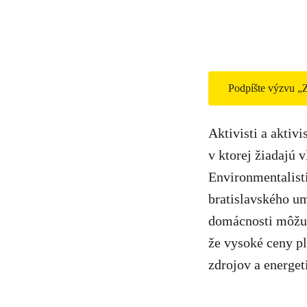
Podpíšte výzvu „Z
Aktivisti a aktiv
v ktorej žiadajú v
Environmentalist
bratislavského u
domácnosti môžu 
že vysoké ceny pl
zdrojov a energet