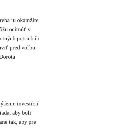
treba ju okamžite
ôžu ocitnúť v
otných potrieb či
viť pred voľbu
 Dorota
šenie investícií
iada, aby boli
né tak, aby pre