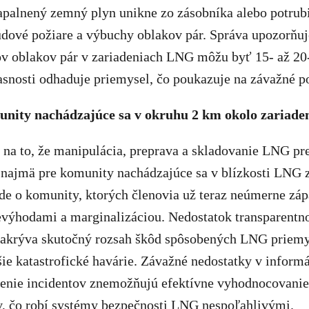
apalnený zemný plyn unikne zo zásobníka alebo potrubia
údové požiare a výbuchy oblakov pár. Správa upozorňuj
v oblakov pár v zariadeniach LNG môžu byť 15- až 20
asnosti odhaduje priemysel, čo poukazuje na závažné po
unity nachádzajúce sa v okruhu 2 km okolo zariad
 na to, že manipulácia, preprava a skladovanie LNG pr
 najmä pre komunity nachádzajúce sa v blízkosti LNG z
ide o komunity, ktorých členovia už teraz neúmerne záp
ýhodami a marginalizáciou. Nedostatok transparentn
zakrýva skutočný rozsah škôd spôsobených LNG priemy
šie katastrofické havárie. Závažné nedostatky v inform
senie incidentov znemožňujú efektívne vyhodnocovanie
, čo robí systémy bezpečnosti LNG nespoľahlivými.