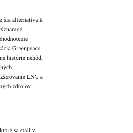
jšia alternatíva k
 významné
rehodnotenie
zácia Greenpeace
e histórie nehôd,
iných
rozširovanie LNG a
ľných zdrojov
y
oré sa stali v