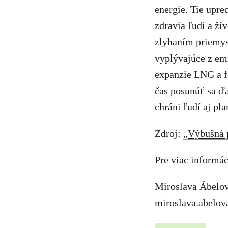
energie. Tie upr
zdravia ľudí a ži
zlyhaním priemysl
vyplývajúce z em
expanzie LNG a fo
čas posunúť sa ďa
chráni ľudí aj pla
Zdroj:
„Výbušná 
Pre viac informác
Miroslava Ábelov
miroslava.abelo