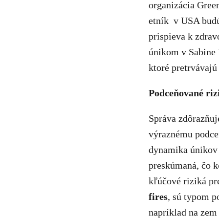
organizácia Gree
etník v USA budú 
prispieva k zdrav
únikom v Sabine 
ktoré pretrvávajú 
Podceňované riz
Správa zdôrazňuje
výraznému podceň
dynamika únikov 
preskúmaná, čo k
kľúčové riziká pr
fires
, sú typom p
napríklad na zem 