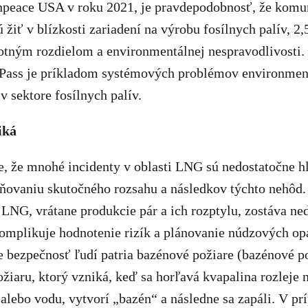
npeace USA v roku 2021, je pravdepodobnosť, že komu
žiť v blízkosti zariadení na výrobu fosílnych palív, 2,5
otným rozdielom a environmentálnej nespravodlivosti. 
Pass je príkladom systémových problémov environmen
v sektore fosílnych palív.
iká
, že mnohé incidenty v oblasti LNG sú nedostatočne hl
ovaniu skutočného rozsahu a následkov týchto nehôd.
LNG, vrátane produkcie pár a ich rozptylu, zostáva ne
omplikuje hodnotenie rizík a plánovanie núdzových op
e bezpečnosť ľudí patria bazénové požiare (bazénové po
ožiaru, ktorý vzniká, keď sa horľavá kvapalina rozleje 
alebo vodu, vytvorí „bazén“ a následne sa zapáli. V p