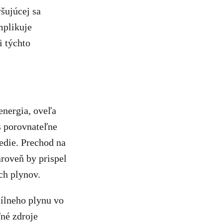
yšujúcej sa
mplikuje
i týchto
energia, oveľa
s porovnateľne
edie. Prechod na
ároveň by prispel
ch plynov.
ílneho plynu vo
né zdroje