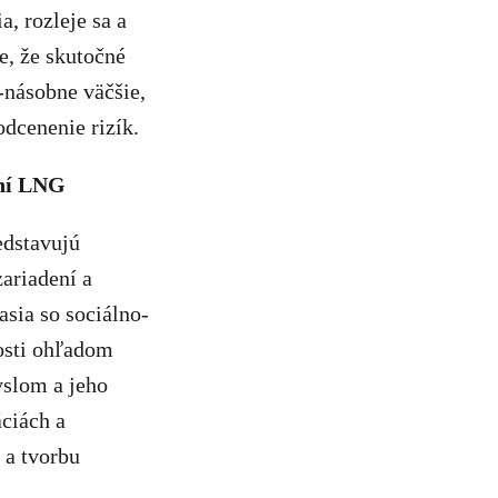
, rozleje sa a
e, že skutočné
-násobne väčšie,
dcenenie rizík.
ení LNG
edstavujú
ariadení a
asia so sociálno-
osti ohľadom
slom a jeho
áciách a
 a tvorbu