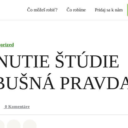
Čo môžeš robiť?
Čo robíme
Pridaj sa k nám
orized
NUTIE ŠTÚDIE
BUŠNÁ PRAVD
0
Komentáre
Whatsapp
ť na Facebook
Zdieľať na Twitter
Zdieľať prostredníctvom Email
Share on Bluesky