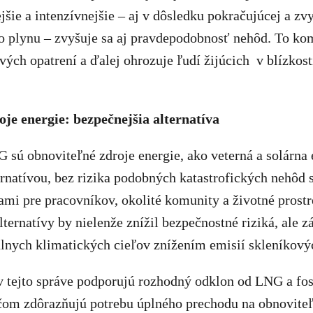
ejšie a intenzívnejšie – aj v dôsledku pokračujúcej a zv
ho plynu – zvyšuje sa aj pravdepodobnosť nehôd. To ko
ých opatrení a ďalej ohrozuje ľudí žijúcich v blízkost
je energie: bezpečnejšia alternatíva
 sú obnoviteľné zdroje energie, ako veterná a solárna 
rnatívou, bez rizika podobných katastrofických nehôd 
mi pre pracovníkov, okolité komunity a životné prostr
lternatívy by nielenže znížil bezpečnostné riziká, ale z
álnych klimatických cieľov znížením emisií skleníkový
 tejto správe podporujú rozhodný odklon od LNG a fos
ičom zdôrazňujú potrebu úplného prechodu na obnoviteľ