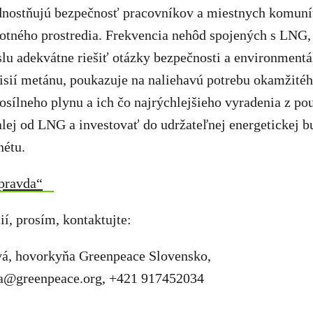
ednostňujú bezpečnosť pracovníkov a miestnych komuní
votného prostredia. Frekvencia nehôd spojených s LNG,
u adekvátne riešiť otázky bezpečnosti a environmentál
isií metánu, poukazuje na naliehavú potrebu okamžitéh
sílneho plynu a ich čo najrýchlejšieho vyradenia z pou
lej od LNG a investovať do udržateľnej energetickej b
nétu.
pravda“
ií, prosím, kontaktujte:
á, hovorkyňa Greenpeace Slovensko,
va@greenpeace.org
, +421 917452034