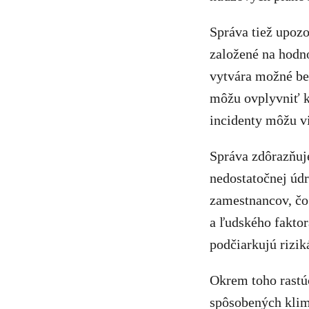
Správa tiež upozo
založené na hodno
vytvára možné be
môžu ovplyvniť k
incidenty môžu v
Správa zdôrazňuj
nedostatočnej úd
zamestnancov, čo
a ľudského faktor
podčiarkujú rizi
Okrem toho rastúc
spôsobených klim