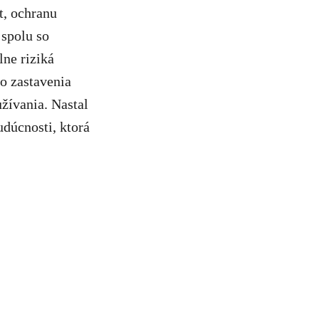
t, ochranu
 spolu so
ne riziká
o zastavenia
žívania. Nastal
udúcnosti, ktorá