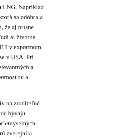
ou LNG. Napríklad
ktorá sa odohrala
, že aj prísne
udí aj životné
2018 v exportnom
se v USA. Pri
relevantných a
entnosťou a
ív na zraniteľné
kde bývajú
 priemyselných
rú zverejnila