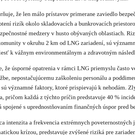
rňuje, že len málo prístavov primerane zaviedlo bezpe
tení rizík okolo skladovacích a bunkrovacích priesto
zpečnostné medzery v husto obývaných oblastiach. Riz
omunity v okruhu 2 km od LNG zariadení, sú významné
iesť k vážnym environmentálnym a zdravotným násle
e, že úsporné opatrenia v rámci LNG priemyslu často v
ržbe, nepostačujúcemu zaškoleniu personálu a poddim
 sú významné faktory, ktoré prispievajú k nehodám. Zl
a, pričom každá z týchto príčin predstavuje 40 % incid
ká spojené s uprednostňovaním finančných úspor pred b
a intenzita a frekvencia extrémnych poveternostných 
atickou krízou, predstavuje zvýšené riziká pre zariad