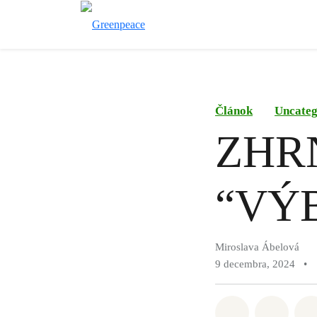
Článok
Uncateg
ZHR
“VÝ
Miroslava Ábelová
9 decembra, 2024
•
Zdieľať na 
Zdieľa