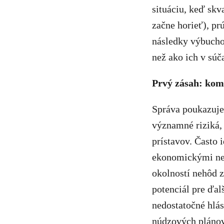
situáciu, keď skv
začne horieť), pr
následky výbucho
než ako ich v súč
Prvý zásah: kom
Správa poukazuje
významné riziká,
prístavov. Často 
ekonomickými nev
okolností nehôd 
potenciál pre ďal
nedostatočné hlá
núdzových plánov