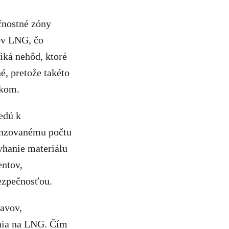
čnostné zóny
rov LNG, čo
iká nehôd, ktoré
, pretože takéto
dkom.
edú k
enzovanému počtu
yhanie materiálu
entov,
ezpečnosťou.
javov,
enia na LNG. Čím