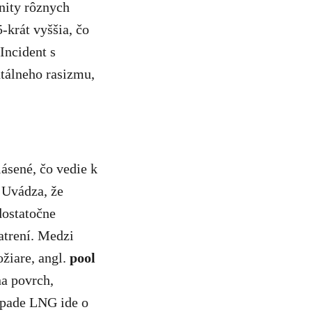
nity rôznych
-krát vyššia, čo
Incident s
tálneho rasizmu,
ásené, čo vedie k
 Uvádza, že
dostatočne
atrení. Medzi
žiare, angl.
pool
na povrch,
rípade LNG ide o