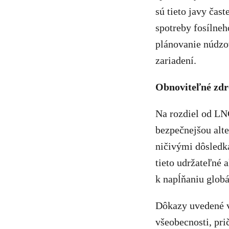
sú tieto javy čast
spotreby fosílne
plánovanie núdzov
zariadení.
Obnoviteľné zdro
Na rozdiel od LNG
bezpečnejšou alte
ničivými dôsledka
tieto udržateľné a
k napĺňaniu glob
Dôkazy uvedené v
všeobecnosti, pr