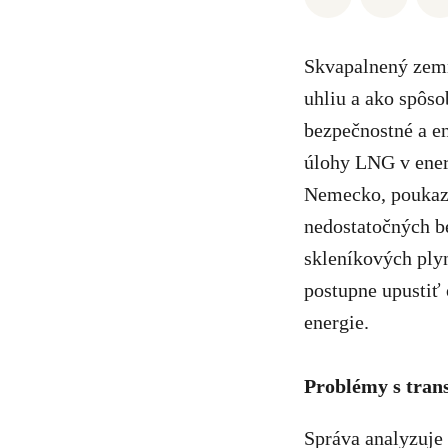
Skvapalnený zemný
uhliu a ako spôso
bezpečnostné a en
úlohy LNG v ener
Nemecko, poukazu
nedostatočných b
skleníkových plyn
postupne upustiť
energie.
Problémy s tran
Správa analyzuje 