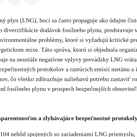
 plyn (LNG), hoci sa často propaguje ako údajne čiste
b diverzifikácie dodávok fosílneho plynu, predstavuje
vironmentálne problémy, ktoré si vyžadujú kritické p
getickom mixe. Táto správa, ktorú si objednala organi
je na neustále negatívne vplyvy prevádzky LNG vrátan
ezpečnostných protokolov a rastúcich emisií metánu a 
ov, čo všetko zdôrazňuje naliehavú potrebu zastaviť 
 od fosílneho plynu v prospech bezpečnejších obnovite
sparentnosťou a zlyhávajúce bezpečnostné protokol
104 nehôd spojených so zariadeniami LNG priemyslu, kt