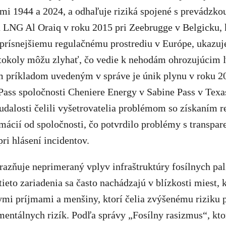
mi 1944 a 2024, a odhaľuje riziká spojené s prevádzk
a LNG Al Oraiq v roku 2015 pri Zeebrugge v Belgicku, 
 prísnejšiemu regulačnému prostrediu v Európe, ukazuje
tokoly môžu zlyhať, čo vedie k nehodám ohrozujúcim ľ
ím príkladom uvedeným v správe je únik plynu v roku 
Pass spoločnosti Cheniere Energy v Sabine Pass v Texa
 udalosti čelili vyšetrovatelia problémom so získaním 
ácií od spoločnosti, čo potvrdilo problémy s transpar
i hlásení incidentov.
razňuje neprimeraný vplyv infraštruktúry fosílnych pal
ieto zariadenia sa často nachádzajú v blízkosti miest, 
kymi príjmami a menšiny, ktorí čelia zvýšenému riziku
mentálnych rizík. Podľa správy „Fosílny rasizmus“, kto